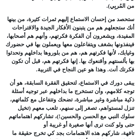
من المُربِي).
ستحصد من إحسان الاستماع إليهم ثمرات كثيرة، من بينها
أنك ستجعلهم هم من يتبنون الأفكار الجيدة والاقتراحات
المفيدة، ويشعرون أن الفكرة فكرتهم، وأنهم هم أصحابها،
فينفذونها بشغف ويتفاعلون معها ويعملون بها في حضورك
وغيابك، لأنها فكرتهم هم، هم من بلوروها بداخلهم وتحدثوا
بها بألسنتهم وأقنعوك بها. إنها فكرتهم هم، قبل أن تكون
فكرتك أنت. وهذا هو عين النجاح في التربية.
يبقى دورك في الاستماع، لتحقيق الفقرة السابقة، هو أن
توجه كلامهم، وأن تستخرج ما بداخلهم عبر توجيه أسئلة
ذكية مباشرة وغير مباشرة، تضحك وتتفاعل مع كلماتهم،
تنزل لمستواهم، تصغر إلى سنهم، تلعب معهم (تخيل
سلوك النبي مع الحسن والحسين!)، تشاركهم اهتماماتهم
حتى ولو كنت ترى أنها صغيرة أو غريبة أو
تافهة، شاركهم هذه الاهتمامات بجد كي تخرج حقيقة ما