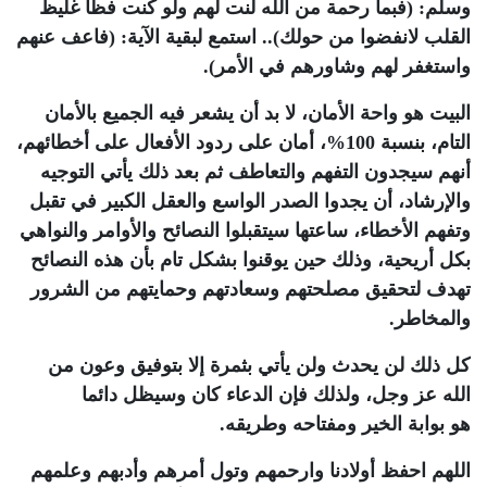
وسلم: (فبما رحمة من الله لنت لهم ولو كنت فظا غليظ
القلب لانفضوا من حولك).. استمع لبقية الآية: (فاعف عنهم
واستغفر لهم وشاورهم في الأمر).
البيت هو واحة الأمان، لا بد أن يشعر فيه الجميع بالأمان
التام، بنسبة 100%، أمان على ردود الأفعال على أخطائهم،
أنهم سيجدون التفهم والتعاطف ثم بعد ذلك يأتي التوجيه
والإرشاد، أن يجدوا الصدر الواسع والعقل الكبير في تقبل
وتفهم الأخطاء، ساعتها سيتقبلوا النصائح والأوامر والنواهي
بكل أريحية، وذلك حين يوقنوا بشكل تام بأن هذه النصائح
تهدف لتحقيق مصلحتهم وسعادتهم وحمايتهم من الشرور
والمخاطر.
كل ذلك لن يحدث ولن يأتي بثمرة إلا بتوفيق وعون من
الله عز وجل، ولذلك فإن الدعاء كان وسيظل دائما
هو بوابة الخير ومفتاحه وطريقه.
اللهم احفظ أولادنا وارحمهم وتول أمرهم وأدبهم وعلمهم