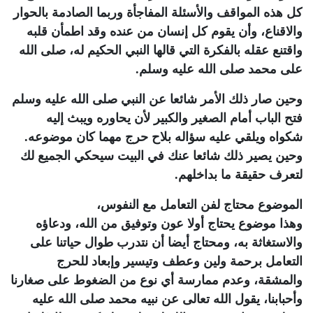
كل هذه المواقف والأسئلة المفاجأة وربما الصادمة بالحوار
والاقناع، وأن يقوم كل إنسان من عنده وقد اطمأن قلبه
واقتنع عقله بالفكرة التي قالها النبي الحكيم له، صلى الله
على محمد صلى الله عليه وسلم.
وحين صار ذلك الأمر شائعا عن النبي صلى الله عليه وسلم
فتح الباب أمام الصغير والكبير لأن يحاوره ويبث إليه
شكواه ويلقي عليه سؤاله بلاح حرج مهما كان موضوعه.
وحين يصير ذلك شائعا عنك في البيت سيحكي الجميع لك
لتعرف حقيقة ما بداخلهم.
الموضوع محتاج لفن التعامل مع النفوس،
وهذا موضوع يحتاج أولا عون وتوفيق من الله، ودعاؤه
والاستغاثة به، ومحتاج أيضا أن نتدرب طوال حياتنا على
التعامل برحمة ولين وعطف وتيسير وإبعاد للحرج
والمشقة، وعدم ممارسة أي نوع من الضغوط على صغارنا
وأحبابنا، يقول الله تعالى عن نبيه محمد صلى الله عليه