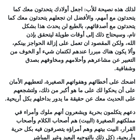
لذلك هذه نصيحة للأب: اجعل أولادك يتحدثون معك كما
يتحدثون مع أمهم، والأفضل ان تجعلهم يتحدثون معك كما
يتحدثون مع أصدقائهم، بالطبع لن يحدث هذا بشكل
تام، وسيحتاج ذلك إلى أوقات طويلة ليتحقق بإذن
الله، ولكن المقصود ان تعمل على إزالة الحواجز بينكم،
وألا يكون هناك مبررا عندهم لكتمان شيء أو الخوف من
التعبير عن مشاعرهم وأحلامهم ومخاوفهم بصدق
وشفافية.
اضحك على أخطائهم وهفواتهم الصغيرة، لتعطيهم الأمان
على أن يحكوا لك على ما هو أكبر من ذلك، ولتشجعهم
على الحديث معك عن حقيقة ما يدور بداخلهم بكل أريحية.
دعهم يتكلمون بحرية ويشعرون أنهم ملوك وأمراء في
مملكتهم الصغيرة (البيت) هم أصحاب الكلام وأصحاب
القرار، البيت بيتهم وهم أمراؤه يتصرفون فيه بكل حرية
وأريحية، (كل ذلك بالتوجيه البعيد وغير المباشر