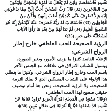
نَفْسِهِ فَاسْتَعْصَمَ وَلَئِنْ لَمْ يَفْعَلْ مَا آمُرُهُ لَيُسْجَنَنَّ وَلَيَكُونَ
مِنَ الصَّاغِرِينَ (32) قَالَ رَبِّ السِّجْنُ أَحَبُّ إِلَيَّ مِمَّا يَدْعُونَنِي
إِلَيْهِ وَإِلاَّ تَصْرِفْ عَنِّي كَيْدَهُنَّ أَصْبُ إِلَيْهِنَّ وَأَكُنْ مِنْ
الْجَاهِلِينَ (33) فَاسْتَجَابَ لَهُ رَبُّهُ فَصَرَفَ عَنْهُ كَيْدَهُنَّ إِنَّهُ هُوَ
السَّمِيعُ الْعَلِيمُ (34) ثُمَّ بَدَا لَهُمْ مِنْ بَعْدِ مَا رَأَوْا الآيَاتِ
لَيَسْجُنُنَّهُ حَتَّى حِينٍ (35)﴾.
الرؤية الصحيحة للحب العاطفي خارج إطار
الزواج الشرعي:
الإعلام الفاسد كثيرًا ما يزيف الأمور، ويغير الصورة،
ويسول للشباب الانزلاق في علاقات مع الجنس الآخر
باسم الحب وخارج إطار الزواج الشرعي، وكثيرًا ما ينطلي
هذا الإغواء على الشباب المسكين الذي لا يملك التربية
الصحيحة، ولا الرؤية الصحيحة، ونحن هنا أمام توصيف
حقيقي صحيح لهذا الحب العاطفي:
﴿وَقَالَ نِسْوَةٌ فِي الْمَدِينَةِ امْرَأَةُ الْعَزِيزِ تُرَاوِدُ فَتَاهَا عَنْ
نَفْسِهِ قَدْ شَغَفَهَا حُبًّا إِنَّا لَنَرَاهَا فِي ضَلالٍ مُبِينٍ (30)﴾