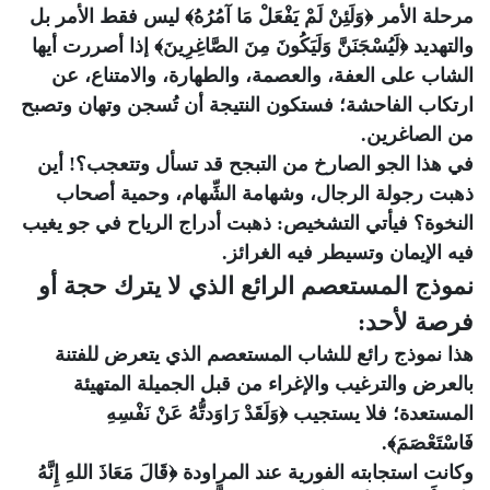
مرحلة الأمر ﴿وَلَئِنْ لَمْ يَفْعَلْ مَا آمُرُهُ﴾ ليس فقط الأمر بل
والتهديد ﴿لَيُسْجَنَنَّ وَلَيَكُونَ مِنَ الصَّاغِرِينَ﴾ إذا أصررت أيها
الشاب على العفة، والعصمة، والطهارة، والامتناع، عن
ارتكاب الفاحشة؛ فستكون النتيجة أن تُسجن وتهان وتصبح
من الصاغرين.
في هذا الجو الصارخ من التبجح قد تسأل وتتعجب؟! أين
ذهبت رجولة الرجال، وشهامة الشِّهام، وحمية أصحاب
النخوة؟ فيأتي التشخيص: ذهبت أدراج الرياح في جو يغيب
فيه الإيمان وتسيطر فيه الغرائز.
نموذج المستعصم الرائع الذي لا يترك حجة أو
فرصة لأحد:
هذا نموذج رائع للشاب المستعصم الذي يتعرض للفتنة
بالعرض والترغيب والإغراء من قبل الجميلة المتهيئة
المستعدة؛ فلا يستجيب ﴿وَلَقَدْ رَاوَدتُّهُ عَنْ نَفْسِهِ
فَاسْتَعْصَمَ﴾.
وكانت استجابته الفورية عند المراودة ﴿قَالَ مَعَاذَ اللهِ إِنَّهُ