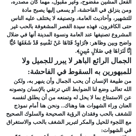
الفعل المشين مفضوح، وغير مقبول، مهما كان مصدره،
ومن ينزلق في الفاحشة، أو يسعى إليها يصبح مادة
للتشهير، وأحاديث العامة، وتصنيفه لا يختلف عليه الناس
حتى الكافرون، فهذه سيدة القصر المشغوفة بالحب غير
المشروع تصنيفها عند العامة ونسوة المدينة أنها في ضلال
واضح وبين وظاهر: ﴿تُرَاوِدُ فَتَاهَا عَنْ نَفْسِهِ قَدْ شَغَفَهَا حُبًّا
إِنَّا لَنَرَاهَا فِي ضَلالٍ مُبِينٍ﴾.
الجمال الرائع الباهر لا يبرر للجميل ولا
للمبهورين به السقوط في الفاحشة:
من طبيعة الإنسان أن يحب الجمال وأن ينبهر به، ولكن
الله تعالى وضع لنا الضوابط التي ترتقي بالإنسان وتصونه
عن الاستمتاع بما لا يحل له وتمنعه من أن يطلق لنفسه
العنان وراء الشهوات هنا وهناك.. ونحن هنا أمام نموذج
للشغف بالحب وفقدان الرؤية الصحيحة والسلوك الصحيح
مع اللجوء للحيل والمكر لتبرير الشغف بالحب والاستغراق
في الشهوات: