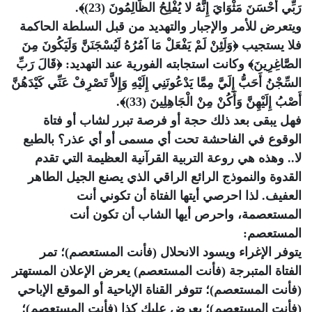
رَبِّي أَحْسَنَ مَثْوَايَ إِنَّهُ لا يُفْلِحُ الظَّالِمُونَ (23)﴾.
ويتعرض للأمر والإجبار والتهديد من قبل السلطة الحاكمة
فلا يستجيب ﴿وَلَئِنْ لَمْ يَفْعَلْ مَا آمُرُهُ لَيُسْجَنَنَّ وَلَيَكُونَ مِنَ
الصَّاغِرِينَ﴾ وكانت استجابته الفورية عند التهديد: ﴿قَالَ رَبِّ
السِّجْنُ أَحَبُّ إِلَيَّ مِمَّا يَدْعُونَنِي إِلَيْهِ وَإِلاَّ تَصْرِفْ عَنِّي كَيْدَهُنَّ
أَصْبُ إِلَيْهِنَّ وَأَكُنْ مِنْ الْجَاهِلِينَ (33)﴾.
فهل يبقى بعد ذلك حجة أو فرصة تبرر لشاب أو فتاة
الوقوع في الفاحشة تحت أي مسمى أو أي عذر؟ بالطبع
لا.. وهذه هي روعة التربية القرآنية العظيمة التي تقدم
القدوة والنموذج الرائع الراقي الذي يصنع الجيل الطاهر
العفيف. لذا احرصي أيتها الفتاة أن تكوني أنت
المستعصمة، واحرص أيها الشاب أن تكون أنت
المستعصم:
يتوفر الإغراء ويسود الانحلال (فأنت المستعصم)؛ تمر
الفتاة المتبرجة (فأنت المستعصم) يعرض الإعلان المستهتر
(فأنت المستعصم)؛ تتوفر القناة الإباحية أو الموقع الإباحي
(فأنت المستعصم)؛ يعرض عليك كذا (فأنت المستعصم)؛