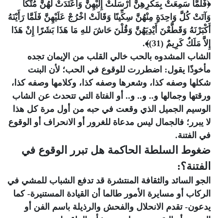
﴿فَلَمَّا سَمِعَتْ بِمَكْرِهِنَّ أَرْسَلَتْ إِلَيْهِنَّ وَأَعْتَدَتْ لَهُنَّ مُتَّكًَا
وَآتَتْ كُلَّ وَاحِدَةٍ مِنْهُنَّ سِكِّينًا وَقَالَتْ اخْرُجْ عَلَيْهِنَّ فَلَمَّا رَأَيْنَهُ
أَكْبَرْنَهُ وَقَطَّعْنَ أَيْدِيَهُنَّ وَقُلْنَ حَاشَ للهِ مَا هَذَا بَشَرًا إِنْ هَذَا
إِلاَّ مَلَكٌ كَرِيمٌ (31)﴾.
الشاب المشدوه بالحب خالي القلب من الإيمان تجده
مأخوذًا يقول: اضطررت للوقوع في الحب؛ لأن البنت
شكلها وصفه كذا، وشعرها وصفه كذا، وكلامها وصفه كذا،
ورقتها وجمالها و.. و.. و.. أو الفتاة التي تتحدث عن الشاب
الوسيم الجميل الذي وقعت في حبه من أول مرة كل هذا
لا يبرر؛ فالجمال ليس مدعاة للغرور أو الانحراف أو الوقوع
في الفتنة.
ضغوط السلطة الحاكمة هل تبرر الوقوع في
الفتنة؟:
الجو السائد والثقافة المنتشرة قد تدفع الشباب للمشي في
الركاب أو مسايرة الأمور طالما أن القيادة المستنيرة- كما
يدعون- تقدم الانحلال والفحش والرذيلة باسم الفن أو