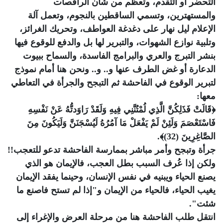
التحضر أو التقدم، وتعظم من شأن الراقصات
والمستهترين، وتسمي الساقطين بالنجوم، وتعمل آلة
الإعلام ليل نهار على دغدغة العواطف، وتحريك الغرائز،
وتلبية نوازع الشهوات، والتبرير لها بل والدفع للوقوع فيها
بنشر التبرج والعري والبرامج الفاسدة، والسماح ببيوت
الدعارة أو غض الطرف عنها و.. و.. ونحن هنا أمام نموذج
لتبرير الوقوع في الفاحشة ثم التبجح والجرأة في التعاطي
معها:
﴿قَالَتْ فَذَلِكُنَّ الَّذِي لُمْتُنَّنِي فِيهِ وَلَقَدْ رَاوَدتُّهُ عَنْ نَفْسِهِ
فَاسْتَعْصَمَ وَلَئِنْ لَمْ يَفْعَلْ مَا آمُرُهُ لَيُسْجَنَنَّ وَلَيَكُونَ مِنَ
الصَّاغِرِينَ (32)﴾.
جرأة وتبجح وأمر مباشر بممارسة الفاحشة تدعو للتعجب!!
ولكن إذا عُرف السبب بطل العجب، فالإيمان هو الذي
يصنع الحياء ويبنيه في نفس الإنسان، وحينما يفقد الإيمان
يغيب الحياء، فالحياء من الإيمان و"إذا لم تستح فاصنع ما
شئت".
انتقل طلب الفاحشة هنا من مرحلة العرض والإغراء إلى