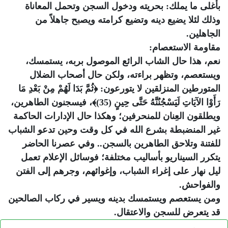
بأغلى ما يملك: بحريته ودخول السجن وتحمل المعاناة
وذلك لئلا يضيع دينه وتضيع كرامته ويصبح جاهلاً من
الجاهلين.
مقاومة الاستعصام:
نعم، هذا حال الشاب الرائع الموصول بربه، يستمسك،
ويستعصم، وتظهر براءته، ولكن حال أصحاب الضلال
المتورطين المنزلقين لا يتورعون: ﴿ثُمَّ بَدَا لَهُمْ مِنْ بَعْدِ مَا
رَأَوْا الآيَاتِ لَيَسْجُنُنَّهُ حَتَّى حِينٍ (35)﴾، فيسجنون الطاهرين،
ويطلقون العِنان للمنحرفين؛ وهكذا حال الإدارات الحاكمة
غير المنضبطة بشرع الله في كل وقت وحين تدعو الشباب
للفتنة وتلاحق الطاهرين بالسجن.. وفي عصرنا الحاضر
يتكرر السيناريو بأساليب مختلفة؛ فوسائل الإعلام تعمل
ليل نهار على إغراء الشباب، وإغوائهم، وجرهم إلى الفتن
والفواحش.
ومن يستعصم ويستمسك بدينه ويسير في ركاب الصالحين
قد يتعرض للسجن والاعتقال.