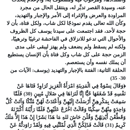
عنه، وسيدة القصر تدبِّر له، وينتقل الحال من مجرد
المراودة والعرض والإغراء إلى الأمر والإجبار والتهديد،
وكأن الله تعالى يقدم نموذجًا لكل شاب، ولكل فتاة، بأن لا
حجة لأحد، فقد اجتمعت على سيدنا يوسف كل الظروف
والأحوال التي تدعو للانزلاق في الفاحشة ترغيبًا وترهيبًا،
ولكنه لم يسقط ولم يضعف ولم يهتز ليبقى على مدى
الزمن حجة على كل شاب وكل فتاة بأن الإنسان يستطيع
أن يملك نفسه وأن يستعصم.
الحلقة الثانية: الفتنة بالإجبار والتهديد (يوسف: الآيات من
30- 35)
﴿وَقَالَ نِسْوَةٌ فِي الْمَدِينَةِ امْرَأَةُ الْعَزِيزِ تُرَاوِدُ فَتَاهَا عَنْ
نَفْسِهِ قَدْ شَغَفَهَا حُبًّا إِنَّا لَنَرَاهَا فِي ضَلالٍ مُبِينٍ (30) فَلَمَّا
سَمِعَتْ بِمَكْرِهِنَّ أَرْسَلَتْ إِلَيْهِنَّ وَأَعْتَدَتْ لَهُنَّ مُتَّكًَا وَآتَتْ كُلَّ
وَاحِدَةٍ مِنْهُنَّ سِكِّينًا وَقَالَتْ اخْرُجْ عَلَيْهِنَّ فَلَمَّا رَأَيْنَهُ أَكْبَرْنَهُ
وَقَطَّعْنَ أَيْدِيَهُنَّ وَقُلْنَ حَاشَ للهِ مَا هَذَا بَشَرًا إِنْ هَذَا إِلاَّ مَلَكٌ
كَرِيمٌ (31) قَالَتْ فَذَلِكُنَّ الَّذِي لُمْتُنَّنِي فِيهِ وَلَقَدْ رَاوَدتُّهُ عَنْ