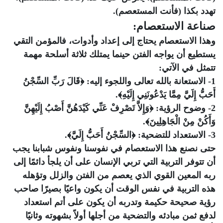
تهدد بكذا (فأنت المستعصم).
صناعة الاستعصام:
وهذا الاستعصام يحتاج إلى إعداد وأدوات، فالمؤمن التقي
يستطيع أن يواجه الفتن حينما يمتلك ثلاثة أسلحة مهمة
تتمثل في الآتي:
1- الاستعانة بالله تعالى واللجوء إليه: ﴿قَالَ رَبِّ السِّجْنُ
أَحَبُّ إِلَيَّ مِمَّا يَدْعُونَنِي إِلَيْهِ﴾.
2- وضوح الرؤية: ﴿وَإِلاَّ تَصْرِفْ عَنِّي كَيْدَهُنَّ أَصْبُ إِلَيْهِنَّ
وَأَكُنْ مِنْ الْجَاهِلِينَ﴾.
3- الاستعداد للتضحية: ﴿السِّجْنُ أَحَبُّ إِلَيَّ﴾.
حتى نصنع هذا الاستعصام في نفوسنا ونفوس شبابنا يجب
أن تتوفر التربية التي تربي الإنسان على أن يلجأ دائمًا إلى
ربه المعين القوي الذي يعصم من الفتن والزلل وتؤهله
هذه التربية في نفس الوقت أن يكون واعيًا بصيرًا صاحب
رؤية صحيحة حكيمة وتدربه أن يكون على أتم استعداد
لدفع ثمن مبادئه والتضحية من أجلها أولاً بشهوته وثانيًا