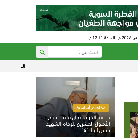
الحكم على مفتي النظام البائد
مفاهيم أساسية
د. عبد الكريم زيدان يكتب: شرح
الأصول العشرين للإمام الشهيد
حسن البنا.."4"