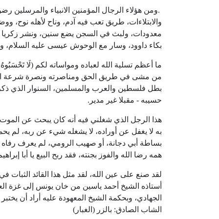
.
ومن هؤلاء الرجال المؤمنين الانبياء والمرسلين ر
والابتلاءات، طريق تعب فيه آدم، وناح لأهله نوح، وو
معدودات، ولبث في السجن يضع سنين، ونشر زكريا بال
بكاء داوود، وسار مع الوحوش عيسى عليه السلام، وع
ما أعظم تسلية الله لعباده ومواساته لكم (لَا تَحْسَبُوهُ شَرًّا لَّكُ
من مشى في طريق الحق ومناصرته ونصرة شرعة الله، 
بطل فلسطين والعرب والمسلمين، السنوار الذي ذكرنا 
حسيبه - مقبلا غير مدير.
هذا الرجل الذي شغلني فيه أنه كان يبحث عن الموت 
به لا يغفل عن أوراده، لا يشغله شيء عن ربه، لم يح
بساطة أبي دجانة، أو صهيب الرومي، لم يعرف رفاه الح
همه رضا الله والفوز بجنته، فقد ربح البيع يا أبا إبراهيم
لقد صنع على عين الله، لقد مثل هذا القائد الثبات ف
أستاذه الشيخ أحمد ياسين من خان يونس إلى غزة العزة
الجهادي، وبحكمة الشيخ المعهودة عليه أراد أن يختبر 
الشاب الصادق: بالزر (الغبار)