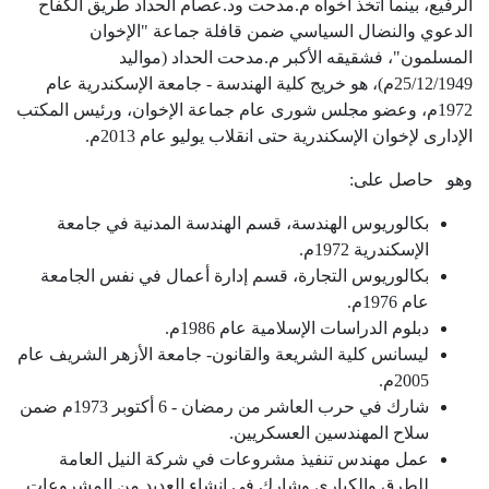
الرفيع، بينما اتخذ أخواه م.مدحت ود.عصام الحداد طريق الكفاح
الدعوي والنضال السياسي ضمن قافلة جماعة "الإخوان
المسلمون"، فشقيقه الأكبر م.مدحت الحداد (مواليد
25/12/1949م)، هو خريج كلية الهندسة - جامعة الإسكندرية عام
1972م، وعضو مجلس شورى عام جماعة الإخوان، ورئيس المكتب
الإدارى لإخوان الإسكندرية حتى انقلاب يوليو عام 2013م.
وهو حاصل على
:
بكالوريوس الهندسة، قسم الهندسة المدنية في جامعة
الإسكندرية 1972م.
بكالوريوس التجارة، قسم إدارة أعمال في نفس الجامعة
عام 1976م
.
دبلوم الدراسات الإسلامية عام 1986م
.
ليسانس كلية الشريعة والقانون- جامعة الأزهر الشريف عام
2005م
.
شارك في حرب العاشر من رمضان - 6 أكتوبر 1973م ضمن
سلاح المهندسين العسكريين
.
عمل مهندس تنفيذ مشروعات في شركة النيل العامة
للطرق والكباري وشارك في إنشاء العديد من المشروعات