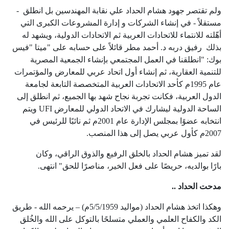
ولم تقتصر جهود هشام الحداد علي نقابة المهندسين بل انطلق -
مستقلاً - في إنشاء الشركات و إدارة المشروعات الكبرى التي
أهّلته للانتماء للاتحادات العربية ثم الاتحادات الدولية، ويشهد له
بذلك رفيق دربه د. أحمد مطر قائلاً على حسابه على "ميتا "فيس
بوك: "انطلقنا في العمل المجتمعي بإنشاء الجمعية المصرية
للتنمية العقارية، ثم إنشاء أول اتحاد عربي للمعارض والمؤتمرات
عام 1995م كأحد الاتحادات العربية المتخصصة التابعة لجامعة
الدول العربية، فكانت تجربة نجاح شهد بها الجميع، ثم انطلق إلى
الساحة الدولية ليشارك في الاتحاد الدولي للمعارض
UFI
ويتم
انتخابه عضوًا بمجلس الإدارة عام 2001م ثم نائبًا للرئيس في
2007م كأول عربي يصل إلى هذا المنصب.
لقد تميز هشام الحداد بالخلق الرفيع والذوق الراقي، وكان
بارًا بوالديه، حريصًا على فعل الخير، مناصرًا للحق" انتهى
.
مدحت الحداد ..
وهكذا اتخذ هشام الحداد (مواليد 5/5/1959م) – يرحمه الله - طريق
الكد والكفاح العلمي والعملي متسلحًا بالتوكل على الله والخُلق