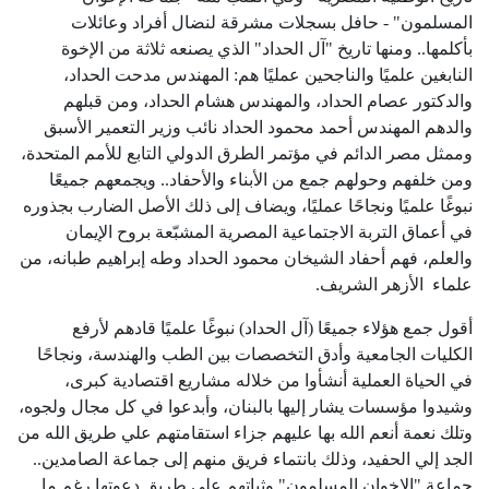
المسلمون" - حافل بسجلات مشرقة لنضال أفراد وعائلات
بأكلمها.. ومنها تاريخ "آل الحداد" الذي يصنعه ثلاثة من الإخوة
النابغين علميًا والناجحين عمليًا هم: المهندس مدحت الحداد،
والدكتور عصام الحداد، والمهندس هشام الحداد، ومن قبلهم
والدهم المهندس أحمد محمود الحداد نائب وزير التعمير الأسبق
وممثل مصر الدائم في مؤتمر الطرق الدولي التابع للأمم المتحدة،
ومن خلفهم وحولهم جمع من الأبناء والأحفاد.. ويجمعهم جميعًا
نبوغًا علميًا ونجاحًا عمليًا، ويضاف إلى ذلك الأصل الضارب بجذوره
في أعماق التربة الاجتماعية المصرية المشبّعة بروح الإيمان
والعلم، فهم أحفاد الشيخان محمود الحداد وطه إبراهيم طبانه، من
علماء الأزهر الشريف
.
أقول جمع هؤلاء جميعًا (آل الحداد) نبوغًا علميًا قادهم لأرفع
الكليات الجامعية وأدق التخصصات بين الطب والهندسة، ونجاحًا
في الحياة العملية أنشأوا من خلاله مشاريع اقتصادية كبرى،
وشيدوا مؤسسات يشار إليها بالبنان، وأبدعوا في كل مجال ولجوه،
وتلك نعمة أنعم الله بها عليهم جزاء استقامتهم علي طريق الله من
الجد إلي الحفيد، وذلك بانتماء فريق منهم إلى جماعة الصامدين..
جماعة "الإخوان المسلمون" وثباتهم علي طريق دعوتها رغم ما