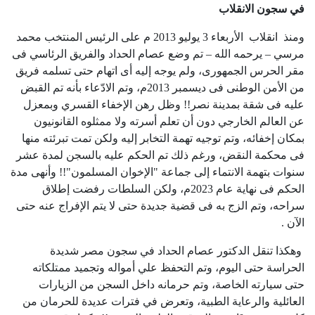
في سجون الانقلاب
ومنذ انقلاب الأربعاء 3 يوليو 2013 م على الرئيس المنتخب محمد
مرسي – يرحمه الله – تم وضع عصام الحداد والفريق الرئاسي فى
مقر الحرس الجمهورى، ولم يوجه إليه أى اتهام حتى تسلمه فريق
من الأمن الوطنى فى ديسمبر 2013م، وتم الادّعاء بأنه تم القبض
عليه فى شقة بمدينة نصر!! وظل رهن الإخفاء القسري وبمعزل
عن العالم الخارجي دون أن تعلم أسرته ولا ممثلوه القانونيون
بمكان إخفائه، وتم توجيه تهمة التخابر إليه ولكن تمت تبرئته منها
فى محكمة النقض، ورغم ذلك تم الحكم عليه بالسجن لمدة عشر
سنوات بتهمة الانتماء إلى جماعة "الإخوان المسلمون"!! وأنهى مدة
الحكم فى نهاية عام 2023م، ولكن السلطات رفضت إطلاق
سراحه، وتم الزج به فى قضية جديدة حتى لا يتم الإفراج عنه حتى
الآن .
وهكذا تنقل الدكتور عصام الحداد في سجون مصر شديدة
الحراسة حتى اليوم، وتم التحفظ علي أمواله وتجميد ممتلكاته
حتى سيارته الخاصة، وتم حرمانه داخل السجن من الزيارات
العائلية والرعاية الطبية، وتعرض في فترات عديدة للحرمان من