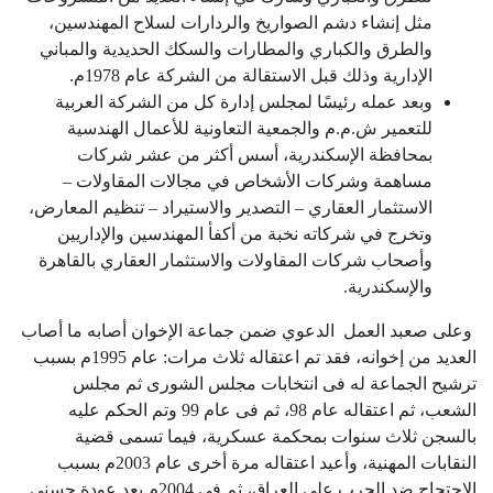
مثل إنشاء دشم الصواريخ والردارات لسلاح المهندسين،
والطرق والكباري والمطارات والسكك الحديدية والمباني
الإدارية وذلك قبل الاستقالة من الشركة عام 1978م
.
وبعد عمله رئيسًا لمجلس إدارة كل من الشركة العربية
للتعمير ش.م.م والجمعية التعاونية للأعمال الهندسية
بمحافظة الإسكندرية، أسس أكثر من عشر شركات
مساهمة وشركات الأشخاص في مجالات المقاولات –
الاستثمار العقاري – التصدير والاستيراد – تنظيم المعارض،
وتخرج في شركاته نخبة من أكفأ المهندسين والإداريين
وأصحاب شركات المقاولات والاستثمار العقاري بالقاهرة
والإسكندرية
.
وعلى صعبد العمل الدعوي ضمن جماعة الإخوان أصابه ما أصاب
العديد من إخوانه، فقد تم اعتقاله ثلاث مرات: عام 1995م بسبب
ترشيح الجماعة له فى انتخابات مجلس الشورى ثم مجلس
الشعب، ثم اعتقاله عام 98، ثم فى عام 99 وتم الحكم عليه
بالسجن ثلاث سنوات بمحكمة عسكرية، فيما تسمى قضية
النقابات المهنية، وأعيد اعتقاله مرة أخرى عام 2003م بسبب
الاحتجاج ضد الحرب على العراق، ثم فى 2004م بعد عودة حسنى