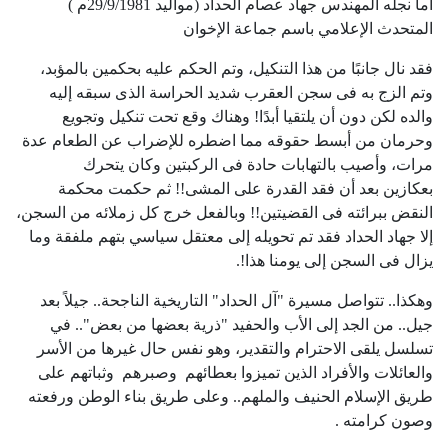
أما نجله المهندس جهاد عصام الحداد (مواليد 29/9/1981م )
المتحدث الإعلامي باسم جماعة الإخوان
فقد نال جانبًا من هذا التنكيل، وتم الحكم عليه بحكمين بالمؤبد،
وتم الزج به فى سجن العقرب شديد الحراسة الذى سبقه إليه
والده لكن دون أن يلتقيا أبدًا! وهناك وقع تحت تنكيل وتجويع
وحرمان من أبسط حقوقه مما اضطره للإضراب عن الطعام عدة
مرات، وأصيب بالتهابات حادة فى الركبتين وكان يتحرك
بعكازين بعد أن فقد القدرة على المشى
!!
ثم حكمت محكمة
النقض ببرائته فى القضيتين!! وبالفعل خرج كل زملائه من السجن،
إلا جهاد الحداد فقد تم تحويله إلى معتقل سياسي بتهم ملفقة وما
يزال فى السجن إلى يومنا هذا!
.
وهكذا.. تتواصل مسيرة "آل الحداد" التاريخية الناجحة.. جيلاً بعد
جيل.. من الجد إلى الأب والحفيد "ذرية بعضها من بعض".. في
تسلسل يلقى الاحترام والتقدير، وهو نفس حال غيرها من الأسر
والعائلات والأفراد الذين تميزوا بعطائهم وصبرهم وثباتهم على
طريق الإسلام الحنيف والملهم.. وعلى طريق بناء الوطن ورفعته
وصون كرامته .