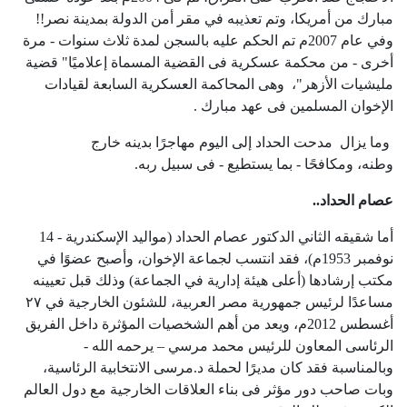
مبارك من أمريكا، وتم تعذيبه في مقر أمن الدولة بمدينة نصر!!
وفي عام 2007م تم الحكم عليه بالسجن لمدة ثلاث سنوات - مرة
أخرى - من محكمة عسكرية فى القضية المسماة إعلاميًا" قضية
مليشيات الأزهر"، وهى المحاكمة العسكرية السابعة لقيادات
الإخوان المسلمين فى عهد مبارك .
وما يزال مدحت الحداد إلى اليوم مهاجرًا بدينه خارج
وطنه، ومكافحًا - بما يستطيع - فى سبيل ربه
.
عصام الحداد..
أما شقيقه الثاني الدكتور عصام الحداد (مواليد الإسكندرية - 14
نوفمبر 1953م)، فقد انتسب لجماعة الإخوان، وأصبح عضوًا في
مكتب إرشادها (أعلى هيئة إدارية في الجماعة) وذلك قبل تعيينه
مساعدًا لرئيس جمهورية مصر العربية، للشئون الخارجية في ٢٧
أغسطس 2012م، ويعد من أهم الشخصيات المؤثرة داخل الفريق
الرئاسى المعاون للرئيس محمد مرسي – يرحمه الله -
وبالمناسبة فقد كان مديرًا لحملة د.مرسى الانتخابية الرئاسية،
وبات صاحب دور مؤثر فى بناء العلاقات الخارجية مع دول العالم