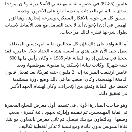
عامين (85-87) في عضوية نقابة مهندسي الأسكندرية وكان نموذجا
يقتدى به للقائم بالعبادات متعدية النفع على الآخرين. وجدته
يسبق كل من حوله بالأفكار المبتكرة وسرعة إنجازها، وهنا لزم
الهمس في أذن الإخوان أننا لا نجيد التعامل مع هذه الأنماط لأسباب
يطول شرحها فيلزم لذلك مراجعات
.
أما الشواهد على ذلك فإن كل مجالس نقابة المهندسين المتعاقبة
تعمل حتى الآن على هدي ما أسسه هشام الحداد خلال عامين، فقد
نجحنا في مجلس إدارة النقابة عام 1985 م وكان رأس مالها 600
جنيه شهريًا، وكانت نقابة الإسكندرية مديونة لموظفيها، وبعد
عامين ارتفعت الميزانية إلى 2 مليون جنيه تقريبًا، بعد تفعيل قانون
الدمغة الهندسية، وكان أصعب ما في ذلك وضع دورة مستندية
تحفظ حق النقابة وتمنع من الإنحراف، وكان لهشام الجهد الأكبر
في تحقيق ذلك.
وهو صاحب المبادرة الأولى في تنظيم أول معرض للسلع المعمرة
في نقابة المهندسين، تم تنفيذه وإدارته بجهود ذاتية كبيرة - صعب
وصفها - وبالتعاون مع بنك فيصل، ثم ثاني معرض بالتعاون مع بنك
قناة السويس بدون فائدة ومع نسبة لا تذكر لتغطية تكاليف