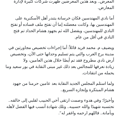
المعرض.. وبعد هذين المعرضين ظهرت شركات كثيرة لإدارة
المعارض.
أما نادي المهندسين فكان خرسانة يتندر أهل الأسكنرية على
المهندسين بها، وكانت معضلته إما أن نفتح ملف فساده أو نفتح
النادي للمهندسين، وبفضل الله ثم بجهود هشام الحداد تم فتح
النادي في أقل من عام.
ويضيف م. محمد فريد قائلاً: أما إجراءات تخصيص مجاورتين في
مدينة برج العرب والتي يتم تسليم وحداتها حتى الآن، وتخصيص
أرض نادي مطروح فقد تم أيضًا خلال هذين العامين، ولا
زيادة نعرفها للمجالس بعد ذلك غير مبنى النقابة في بور سعيد وما
يحمله من انتقادات.
ولما استلم المجلس الجديد النقابة بعد عامين حرمنا من جهود
هشام المبتكرة وإنجازه السريع..
وأخيرًا؛ وفي هدوء وصمت ارتقى أخي الحبيب لقلبي إلى خالقه..
نحتسبه شهيدًا والله حسيبه.. وتلك شهادة أنسب فيها الفضل لأهله
وبأمانة.. فاللهم ارحمه واغفر له".