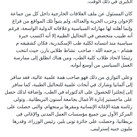
الكبرى في ذلك الوقت
.
كان المسئول عن ملف العلاقات الخارجية داخل كل من جماعة
الإخوان وحزب الحرية والعدالة، ولم يتبوأ تلك المواقع من فراغ
وإنما أهلته لها مهاراته السياسية وعلاقاته الدولية الواسعة، فرغم
أنه طبيب متخصص في التحاليل الطبية إلا أنه اكتسب خبرة
سياسية منذ انتسابه لكلية طب الإسكندرية، فكان كشقيقه م
هشام – يرحمه الله - صاحب نشاط طلابي بارز، حيث انتخب
رئيسًا لاتحاد طلاب كلية الطب، ومن هناك انطلق إلى ممارسة
العمل السياسي من أوسع أبوابه
.
وعلى التوازي من ذلك فهو صاحب همة علمية عالية، فقد سافر
إلى ألمانيا وشارك في أبحاث علمية للتحاليل الطبية، كما سافر
إلى إنجلترا للحصول على الدكتوراه في الطب، وإضافة لذلك حصل
على ماجستير إدارة الأعمال بجامعة أستون البريطانية.. وتولى
رئاسة هيئة الإغاثة الإنسانية ومقرها برمنجهام، والتى حصلت على
المركز الأول بين جميع مؤسسات العمل المدنى والإغاثى فى
بريطانيا، وحصلت على جائزة تونى بلير، رئيس الوزراء، وقدرها
مليون جنيه إسترلينى
.