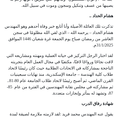
يصيبها من عسف وتنكيل وسجون وموت في سبيل الله
.
هشام الحداد ..
تذكرت تلك العائلة الأصيلة وأنا أتابع خبر وفاة أحدهم وهو المهندس
هشام الحداد – يرحمه الله – الذي لقي الله مظلومًا فى سجن
العاشر من رمضان صباح يوم الجمعة غرة شعبان 1446 الموافق
31/1/2025م.
لقد اختار الرجل التركيز في حياته العملية ومهنته ومشاريعه التي
لاقت نجاحًا ورواجًا لافتًا، مكتفيًا في مجال العمل العام بتجربته
الناجحة بمشاركاته في الاتحادات الطلابية حيث كان رئيسًا لاتحاد
طلاب كلية الهندسة – جامعة الإسكندرية، منذ نهايات سبعينيات
القرن الماضي، ثم أصبح رئيسًا لاتحاد طلاب الجامعة عام 80-81..
ثم مشاركته في مجلس نقابة المهندسين في الفترة من عام 85-
87، وتشهد له بمآثر وإنجازات متعددة.
شهادة رفاق الدرب
يقول عنه المهندس محمد فريد :لقد لازمته ملازمة لصيقة لمدة