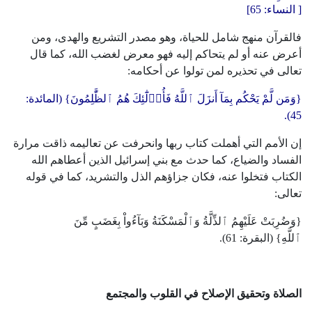
[
النساء
: 65]
فالقرآن منهج شامل للحياة، وهو مصدر التشريع والهدى، ومن
أعرض عنه أو لم يتحاكم إليه فهو معرض لغضب الله، كما قال
تعالى في تحذيره لمن تولوا عن أحكامه:
{وَمَن لَّمْ يَحْكُم بِمَآ أَنزَلَ ٱللَّهُ فَأُو۟لَٰٓئِكَ هُمُ ٱلظَّٰلِمُونَ} (المائدة:
45).
إن الأمم التي أهملت كتاب ربها وانحرفت عن تعاليمه ذاقت مرارة
الفساد والضياع، كما حدث مع بني إسرائيل الذين أعطاهم الله
الكتاب فتخلوا عنه، فكان جزاؤهم الذل والتشريد، كما في قوله
تعالى:
{وَضُرِبَتْ عَلَيْهِمُ ٱلذِّلَّةُ وَٱلْمَسْكَنَةُ وَبَآءُواْ بِغَضَبٍ مِّنَ
ٱللَّهِ} (البقرة: 61).
الصلاة وتحقيق الإصلاح في القلوب والمجتمع