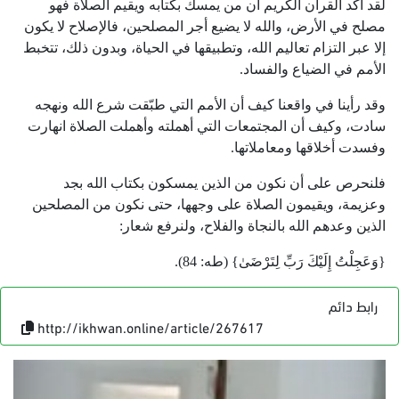
لقد أكد القرآن الكريم أن من يمسك بكتابه ويقيم الصلاة فهو
مصلح في الأرض، والله لا يضيع أجر المصلحين، فالإصلاح لا يكون
إلا عبر التزام تعاليم الله، وتطبيقها في الحياة، وبدون ذلك، تتخبط
الأمم في الضياع والفساد.
وقد رأينا في واقعنا كيف أن الأمم التي طبّقت شرع الله ونهجه
سادت، وكيف أن المجتمعات التي أهملته وأهملت الصلاة انهارت
وفسدت أخلاقها ومعاملاتها.
فلنحرص على أن نكون من الذين يمسكون بكتاب الله بجد
وعزيمة، ويقيمون الصلاة على وجهها، حتى نكون من المصلحين
الذين وعدهم الله بالنجاة والفلاح، ولنرفع شعار:
{وَعَجِلْتُ إِلَيْكَ رَبِّ لِتَرْضَىٰ} (طه: 84).
رابط دائم
http://ikhwan.online/article/267617