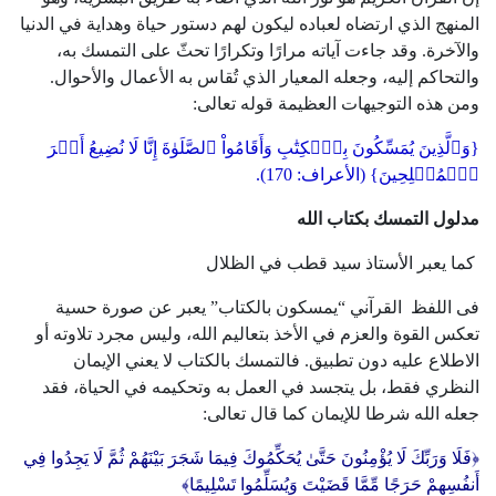
المنهج الذي ارتضاه لعباده ليكون لهم دستور حياة وهداية في الدنيا
والآخرة. وقد جاءت آياته مرارًا وتكرارًا تحثّ على التمسك به،
والتحاكم إليه، وجعله المعيار الذي تُقاس به الأعمال والأحوال.
ومن هذه التوجيهات العظيمة قوله تعالى:
{وَٱلَّذِينَ يُمَسِّكُونَ بِٱلۡكِتَٰبِ وَأَقَامُواْ ٱلصَّلَوٰةَ إِنَّا لَا نُضِيعُ أَجۡرَ
ٱلۡمُصۡلِحِينَ} (الأعراف: 170).
مدلول التمسك بكتاب الله
كما يعبر الأستاذ سيد قطب في الظلال
فى اللفظ القرآني “يمسكون بالكتاب” يعبر عن صورة حسية
تعكس القوة والعزم في الأخذ بتعاليم الله، وليس مجرد تلاوته أو
الاطلاع عليه دون تطبيق. فالتمسك بالكتاب لا يعني الإيمان
النظري فقط، بل يتجسد في العمل به وتحكيمه في الحياة، فقد
جعله الله شرطا للإيمان كما قال تعالى:
﴿فَلَا وَرَبِّكَ لَا يُؤْمِنُونَ حَتَّىٰ يُحَكِّمُوكَ فِيمَا شَجَرَ بَيْنَهُمْ ثُمَّ لَا يَجِدُوا فِي
أَنفُسِهِمْ حَرَجًا مِّمَّا قَضَيْتَ وَيُسَلِّمُوا تَسْلِيمًا﴾