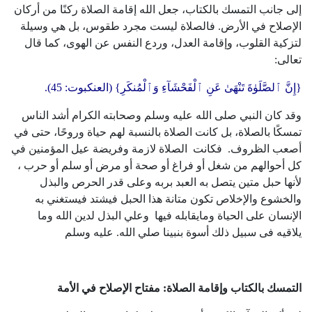
إلى جانب التمسك بالكتاب، جعل الله إقامة الصلاة ركنًا من أركان
الإصلاح في الأرض. فالصلاة ليست مجرد طقوس، بل هي وسيلة
لتزكية القلوب، وإقامة العدل، وردع النفس عن الهوى، كما قال
تعالى:
{إِنَّ ٱلصَّلَوٰةَ تَنْهَىٰ عَنِ ٱلْفَحْشَآءِ وَٱلْمُنكَرِ} (العنكبوت: 45).
وقد كان النبي صلى الله عليه وسلم وصحابته الكرام أشد الناس
تمسكًا بالصلاة، بل كانت الصلاة بالنسبة لهم حياة وروحًا، حتى في
أصعب الظروف. فكانت الصلاة لازمة وفريضة عيل المؤمنين في
كل أحوالهم من شغل أو فراغ أو صحة أو مرض أو سلم أو حرب ،
لأنها حبل متين يتصل به العبد بربه وعلى قدر الحرص والبذل
والخشوع والإخلاص تكون متانة هذا الحبل فيشتد فيستغني به
الإنسان على الحياة ومايقابله فيها وعلي البذل لدين الله وما
يلاقيه فى سبيل ذلك أسوة بنبينا صلي الله. عليه وسلم
التمسك بالكتاب وإقامة الصلاة: مفتاح الإصلاح في الأمة