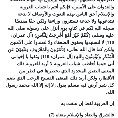
والعدوان على الآمنين، فإنكم أنتم يا شباب العروبة
والإسلام أحق الناس بهذه النعوت والأوصاف لا بدعة
تبتدعونها ولا خدعة تستترون وراءها ولكن حقًا مقدسًا
سجله الله لكم في كتابه يوم أنزل على رسوله صلى الله
عليه وسلم: (كُنْتُمْ خَيْرَ أُمَّةٍ أُخْرِجَتْ لِلنَّاسِ) [آل عمران:
110] لا لتستبدوا بحقوق الضعفاء ولا لتعتدوا على الآمنين
ولكن كما قال الله تعالى: (تَأمُرُونَ بِالْمَعْرُوفِ وَتَنْهَوْنَ عَنِ
الْمُنْكَرِ وَتُؤْمِنُونَ بِاللهِ) [آل عمران: 110] وثقوا يا إخواني
أني حينما أخاطب شباب العروبة لا أريد للعروبة ذلك
المعنى الضيق المحدود الذي يحصرها في قطر من
الأقطار، ولكن أريد ذلك المعنى الفسيح الرحب الذي يضم
كل شبر أرض فيه مسلم يقول: لا إله إلا الله محمد رسول
الله.
إن العروبة لفظ إن هتفت به
فالشرق والضاد والإسلام معناه
(7)