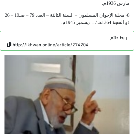
مارس
1936م
.
8-
مجلة الإخوان المسلمون
– السنة الثالثة – العدد 79 – صـ10 – 26
ذو الحجة 1364هـ / 1
ديسمبر
1945م
.
رابط دائم
http://ikhwan.online/article/274204