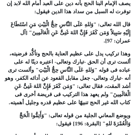
يصف الإمام
البنا
الحج بأنه دين على العبد أمام الله لابد إن
توفرت له السبل من سداد هذا الدين فيقول:
قال الله تعالى: "وَللهِ عَلَى النَّاسِ حِجُّ الْبَيْتِ مَنِ اسْتَطَاعَ
إِلَيْهِ سَبِيلاً وَمَن كَفَرَ فَإِنَّ اللهَ غَنِىٌّ عَنِ الْعَالَمِينَ" [آل
عمران: 97].
وهذا تركيب يدل على عظيم العناية بالحج وتأكُّد فرضيته،
ألست ترى أن الحق -تبارك وتعالى- اعتبره دينًا له على
عباده فى قوله "وَللهِ عَلَى النَّاسِ حِجُّ الْبَيْتِ" وألست ترى
أنه -تبارك وتعالى- جعل مقابل القعود عن أدائه الكفر، وهو
أشد المقت، فقال تعالى: "وَمَن كَفَرَ فَإِنَّ اللهَ غَنِىٌّ عَنِ
الْعَالَمِينَ" ولم يعهد هذا التركيب فى فريضة أخرى فى
كتاب الله غير الحج تنبيهًا على عظيم قدره وجليل أهميته.
ويوضع المعاني الجلية من قوله تعالى: "وَأَتِمُّوا الْحَجَّ
وَالْعُمْرَةَ للهِ" [البقرة: 196] فيقول: