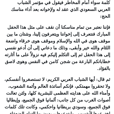
كلمة سواء أمام المخاطر فيقول في مؤتمر الشباب
العربي السعودي الذي عقد له ولإخوانه بعد أداء مناسك
الحج:
فإننا نعتبر من تمام مناسكنا أن نقف على مثل هذا الحفل
المبارك فنتعرف إلى إخواننا ويتعرفون إلينا، وشتان ما بين
موقف هوى في الله والإسلام وموقف هوى خرقاء واضعة
اللثام والله خير وأبقى، وذلك ما دعاني إلى أن أدعو نفسي
إلى هذا الحفل ثم إلى التكلم إليكم فيه نزولاً على ما أثارته
خطاباتكم البارعة من شجن كامن في النفس وهوى لاصق
بالفؤاد.
ثم قال: أيها الشباب العربي الكريم: لا تستصغروا أنفسكم،
ولا تحقروا مهمتكم، فإنكم أساتذة العالم وأئمة الشعوب،
وأمناء الله على هدايته العظمى للبشرية كلها، ولئن تعالت
أصوات الغرب من كل جانب: ألمانيا فوق الجميع، وإيطاليا
فوق الجميع، وسودي بريطانيا واحكمي، وكانت تلك كلمات
اخترعوها لأنفسهم، وابتدعوها يريدون بها التهام الضعفاء