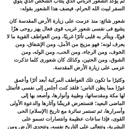
ثم يؤكد الشعور الرباني الذي ينتاب الشخص الذي ينوي
السفر لبيت الله الحرام، فيصف هذا الشعور بقوله:
شعور شائع: منذ عزمت على زيارة الأرض المقدسة كان
يشيع فى نفسى شعور غريب قوى فعال يهز روحى هزًا
قويًا، ويتأثر به قلبى تأثرًا غريبًا، ومن العواطف القوية ما لا
يعرف لونه؛ فهو مزيج من الأمل، ومن الإشفاق، ومن
الخوف، ومن الرجاء، ومن الحب، ومن الوله، ومن
الشوق، ومن الحنين، وكذلك كان شعورى كلما تذكرت
عزمى على زيارة الأرض المقدسة.
وكثيرًا ما تكون تلك العواطف المركبة أبعد أثرًا وأعمق
غورًا مما يظن الناس؛ فلقد كنت أجلس إلى نفسى فأتمثل
لها مكة ومقدساتها، وطيبة وأنوارها، وأصعد بها إلى
الماضى البعيد؛ فتستعرض قريشًا وآثارها والدعوة الأولى
وأسرارها، ثم تستمر سائرة مع تاريخ [الإسلام] الحى
القوى، فإذا ساعات عظيمة وانتصارات تسمو على
البشرية، وتتعالى على التاريخ نفسه، وتتحدى الأرض ومن