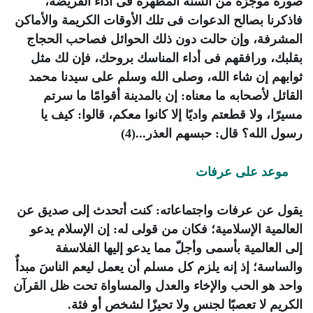
صورة موجزة من السنة المطهرة فى أداء الفريضة،
فاذكرنا بصالح الدعوات فى تلك الأوقات الكريمة والأماكن
المشرفة، وإن حالت دون ذلك الحوائل فصاحب الحجاج
بقلبك، ورافقهم فى أداء المناسك بروحك، فإن لك مثل
ثوابهم إن شاء الله، وصلى الله وسلم على سيدنا محمد
القائل لأصحابه ما معناه: إن بالمدينة أقوامًا ما سرتم
مسيرًا، ولا قطعتم واديًا إلا كانوا معكم، قالوا: كيف يا
رسول الله؟ قال: حبسهم العذر...
(4)
موعد على عرفات
يقول عن عرفات واجتماعاته: كنت أتحدث إلى صديق عن
العالمية الإسلامية؛ فكان من قولى له: إن
الإسلام
يدعو
إلى العالمية بأسمى وأجلّ مما يدعو إليها الفلاسفة
والساسة؛ إذ إنه يلزم كل مسلم أن يعمل ليعم الناسَ مبدأٌ
واحد هو الحب والإخاء والعدل والمساواة تحت ظل القرآن
الكريم لا تعصبًا لجنس ولا تحيزًا لشخص أو فئة.