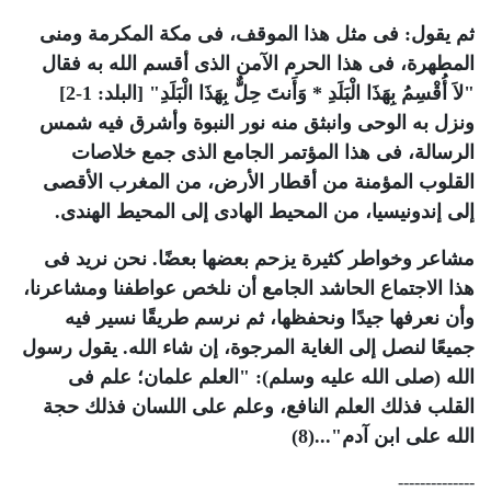
ثم يقول: فى مثل هذا الموقف، فى مكة المكرمة ومنى
المطهرة، فى هذا الحرم الآمن الذى أقسم الله به فقال
"لاَ أُقْسِمُ بِهَذَا الْبَلَدِ * وَأَنتَ حِلٌّ بِهَذَا الْبَلَدِ" [البلد: 1-2]
ونزل به الوحى وانبثق منه نور النبوة وأشرق فيه شمس
الرسالة، فى هذا المؤتمر الجامع الذى جمع خلاصات
القلوب المؤمنة من أقطار الأرض، من المغرب الأقصى
إلى إندونيسيا، من المحيط الهادى إلى المحيط الهندى.
مشاعر وخواطر كثيرة يزحم بعضها بعضًا. نحن نريد فى
هذا الاجتماع الحاشد الجامع أن نلخص عواطفنا ومشاعرنا،
وأن نعرفها جيدًا ونحفظها، ثم نرسم طريقًا نسير فيه
جميعًا لنصل إلى الغاية المرجوة، إن شاء الله. يقول رسول
الله (صلى الله عليه وسلم): "العلم علمان؛ علم فى
القلب فذلك العلم النافع، وعلم على اللسان فذلك حجة
الله على ابن آدم"...
(8)
--------------