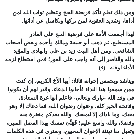
ومن ذلك تعلم تأكد فريضة الحج وعظيم ثواب الله لمن
أداها، وشديد العقوبة لمن تركها وتكاسل عن أدائها.
لهذا أجمعت الأمة على فرضية الحج على القادر
المستطيع، ثم ذهب أبو حنيفة ومالك وأحمد وبعض أصحاب
الشافعى، ومن أهل البيت زيد بن على والهادى والمؤيد
بالله والناصر إلى أنه واجب على الفور؛ فمن استطاع لزمه
الأداء لوقته...
(3)
ويناشد ويحمس إخوانه قائلا: أيها الأخ الكريم، إن كنت
ممن سمعوا هذا النداء فأجابوا الدعاء، وقدر لهم أن يكونوا
فى وفد الله -تبارك وتعالى- فاعلم أنها غرة السعادة،
وفاتحة الخير كله، وعنوان رضوان الله، فما دعاك إلا وهو
يحبك، وما ناداك إلا ليمنحك، والله يعدكم مغفرة منه
وفضلا، والله واسع عليم؛ فَهَنِّئ نفسك بهذا الفضل المبين،
وتقبل منا تهنئة الإخوان المحبين، وسترى فى هذه الكلمات