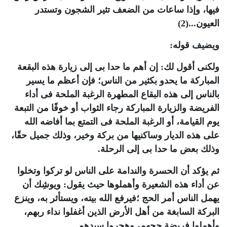
فيها، وإذا ساعات من الضعف تثير الشجون وتستدر
العيون...
(2)
ويضيف قوله:
ولكنى أقول لك: إن أهم ما حدا بى إلى زيارة هذه البقعة
المباركة ما يحدو بكثير من الناس؛ فإن أعظم ما يسير
بالناس إلى هذه البقاع المطهرة الرغبة الملحة فى أداء
الفريضة والزيارة المباركة رجاء الثواب أو خوفًا من التبعة
يوم القيامة، أو الرغبة الملحة فى التمتع بما أفاضه الله
على هذه الديار وساكنيها من بركة وخير، وذلك جميل حقًا،
وذلك بعض ما حدا بى إلى الرحلة.
ثم يؤكد أن الحسرة والندامة على الناس لو تركوا وتخلوا
عن أداء هذه الشعيرة وأهملوها حيث يقول: ويوشِك أن
يهمل الناس أمر الحج ؛فيرفع الله بيته، ويستأثر به، وينزع
البركة السابغة من أهل الأرض الذين أغفلوا نداء ربهم،
وأهملوا فريضة حجهم، وهجروا سيدهم.