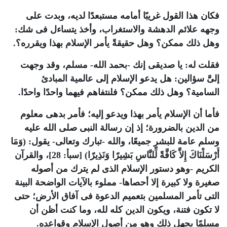
فكان هذا القول غريبًا أمامه مستبعدًا لديه، وبدت على
وجهه علائم الدهشة والاستغراب، وأخذ يتساءل فى شك:
وهل ذلك ممكن؟ وهل حقيقةً يأمر الإسلام بهذا ويقرره؟.
فقلت له: يا صديقى إنك -بحمد الله- مسلم، وقد وجهت
إلىَّ سؤالين: هل يدعو
الإسلام
إلى عالمية المبادئ
السامية؟ وهل ذلك ممكن؟ فلنتفاهم فيهما واحدًا واحدًا.
فأما أن
الإسلام
يأمر بهذا ويدعو إليه؛ فأمر بدهى معلوم
من الدين بالضرورة؛ إذ إن رسالة النبى صلى الله عليه
وسلم عامة للبشر جميعًا، والله -تبارك وتعالى- يقول: (وَمَا
أَرْسَلْنَاكَ إِلاَّ كَافَّةً لِّلنَّاسِ بَشِيرًا وَنَذِيرًا) [سبأ: 28]، والقرآن
الكريم -وهو دستور الإسلام الذى لم يترك من أصوله
صغيرة ولا كبيرة إلا أحصاها- مملوء بالآيات الواضحة البينة
التى تأمر المسلمين بتعميم الدعوة فى آفاق الأرض؛ حتى
لا تكون فتنة، ويكون الدين كله لله، وما كنت أظن أن
مسلمًا يجهل ذلك وهو من أصول الإسلام وقواعده.