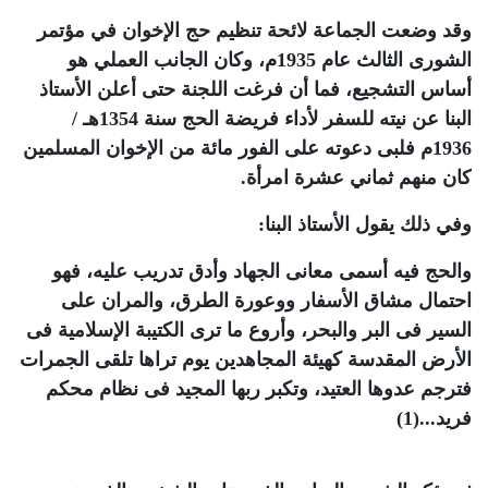
وقد وضعت الجماعة لائحة تنظيم حج
الإخوان
في مؤتمر
الشورى الثالث عام
1935م
، وكان الجانب العملي هو
أساس التشجيع، فما أن فرغت اللجنة حتى أعلن الأستاذ
البنا
عن نيته للسفر لأداء فريضة الحج سنة 1354هـ /
1936م
فلبى دعوته على الفور مائة من
الإخوان المسلمين
كان منهم ثماني عشرة امرأة.
وفي ذلك يقول الأستاذ
البنا
:
والحج فيه أسمى معانى الجهاد وأدق تدريب عليه، فهو
احتمال مشاق الأسفار ووعورة الطرق، والمران على
السير فى البر والبحر، وأروع ما ترى الكتيبة الإسلامية فى
الأرض المقدسة كهيئة المجاهدين يوم تراها تلقى الجمرات
فترجم عدوها العتيد، وتكبر ربها المجيد فى نظام محكم
فريد...
(1)