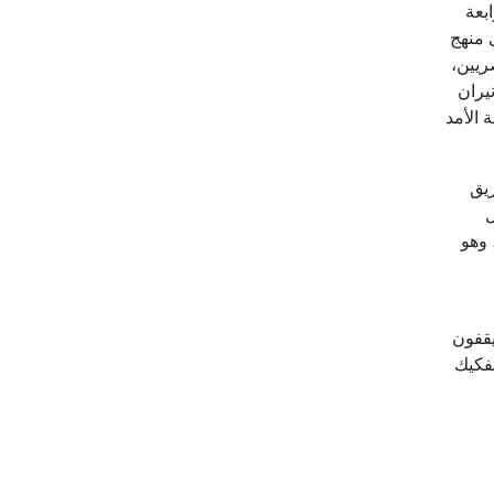
بعة
 منهج
ريين،
نيران
 الأمد
ريق
ل
 وهو
يقفون
تفكيك