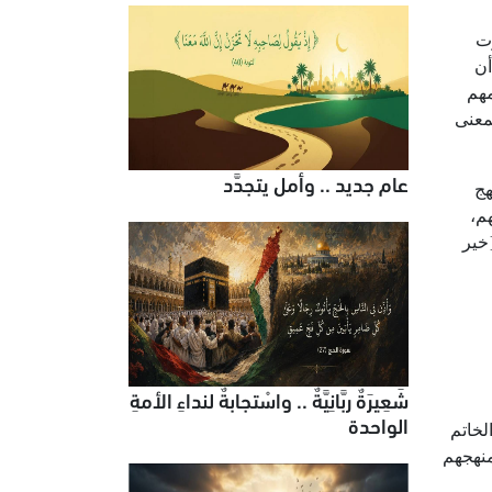
وت
أن
مهم
معنى
عام جديد .. وأمل يتجدَّد
هج
م،
خير
شَعِيرَةٌ ربَّانِيَّةٌ .. واسْتجابةٌ لنداءِ الأمةِ
الواحدة
لخاتم
منهجهم