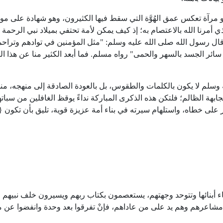
رآة تعكس عمق الهُوَّة التي سقط فيها الكثيرون، وهو شهادة على م
ذي أمرنا الله بالاعتصام به؛ إذ كيف يمكن لأمة تحتفي بميلاد نبي الرحمة 
قال رسول الله صلى الله عليه وسلم: "مثل المؤمنين في توادهم وتراح
ئر الجسد بالسهر والحمى" رواه مسلم. فما أبعد الكثير منا عن هذا ال
وسلم لا يكون بالكلمات والطقوس، بل بالعودة الصادقة إلى منهجه، من
ابهة الظالم؛ فلتكن هذه الذكرى المباركة نداءً يوقظ الغافلين من سباته
 على خطاه، واستلهام سيرته في بناء أمة عزيزة قوية، تليق بأن تكون {
اء أبنائها وتتوحد وجهتهم، يستعصمون بكتاب ربهم ويسيرون خلف نبيهم ا
مشاعرهم وهم يد على من عاداهم، فإنْ تفرقوا بعد وحدة وانفضوا عن 