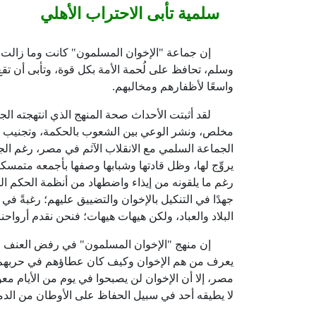
سلمية تأبى الاحتراب الأهلي
إن جماعة "الإخوان المسلمون" كانت وما زالت تحرص 
وسلم، تحافظ على لُحمة الأمة بكل قوة، وتأبى أن تقع م
واسعًا لأظفارهم ومخالبهم.
لقد أثبتت الأحداث صحة المنهج الذي انتهجته الجما
مخلص، ونشر الوعي بين الشعوب بالحكمة، وتجنيب الش
الجماعة السلمي مع الانقلاب الآثم في مصر، رغم الجرا
يروِّج لها، وظل قادتها وشبابها وصفها بأجمعه متمسك
رغم ما يلقونه من إيذاء واضطهاد من أنظمة الحكم ال
جهدًا في التنكيل بالإخوان والتضييق عليهم؛ رغبةً في 
البلاد والعباد، ولكن هيهات هيهات؛ فنحن نقدم أرواحنا ف
إن منهج "الإخوان المسلمون" في رفض العنف والاقت
يعرف من هم الإخوان وكيف كان عطاؤهم في حربهم ض
مصر، إلا أن الإخوان لن يصبحوا في يوم من الأيام معول
لا يطيقه أحد في سبيل الحفاظ على الأوطان من الدما