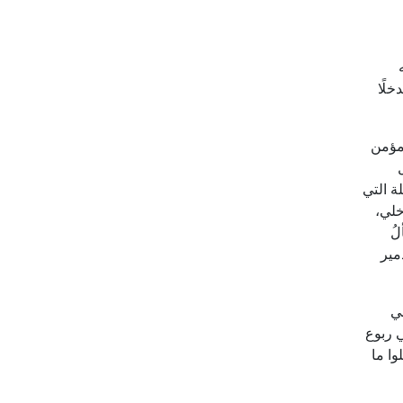
خلًا
 مؤمن
ة التي
اخلي،
لُ
مير
ي
 ربوع
وا ما