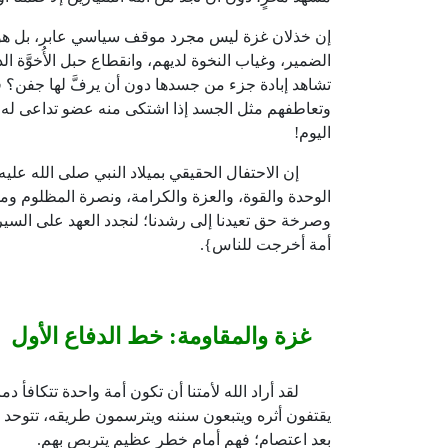
إن خذلان غزة ليس مجرد موقف سياسي عابر، بل هو م
الضمير، وغياب النخوة لديهم، وانقطاع حبل الأُخوَّة ال
تشاهد إبادة جزء من جسدها دون أن يرفَّ لها جفن؟ 
وتعاطفهم مثل الجسد إذا اشتكى منه عضو تداعى له سا
اليوم!
إن الاحتفال الحقيقي بميلاد النبي صلى الله عليه 
الوحدة والقوة، والعزة والكرامة، ونصرة المظلوم ومج
وصرخة حق تعيدنا إلى رشدنا؛ لنجدد العهد على السير
أمة أخرجت للناس}.
غزة والمقاومة: خط الدفاع الأول
لقد أراد الله لأمتنا أن تكون أمة واحدة تتكافأ دم
يقتفون أثره ويتبعون سننه ويترسمون طريقه، تتوحد 
بعد اعتصام؛ فهم أمام خطر عظيم يتربص بهم.