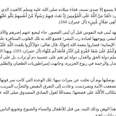
ا يسمع إلا صدى نسبه، فجاء ميلاده صلى الله عليه وسلم كالغيث الذي 
اللَّهُ عَلَى الْمُؤْمِنِينَ إِذْ بَعَثَ فِيهِمْ رَسُولًا مِّنْ أَنفُسِهِمْ يَتْلُو عَلَيْهِمْ 
قَبْلُ لَفِي ضَلَالٍ مُّبِينٍ﴾ (آل عمران:
164
).
هد تُبنى فيه النفوس قبل أن تُبنى القصور. جاء ليضع عنهم إصرهم والأغل
بشر، ويوجهها لعبادة رب البشر؛ فجمع الله به تلك القلوب المتنافرة عل
ية؛ فصاروا بنعمة الله إخوانًا، قال تعالى: ﴿وَاذْكُرُوا نِعْمَتَ اللَّهِ عَلَيْكُمْ
َانًا وَكُنتُمْ عَلَىٰ شَفَا حُفْرَةٍ مِّنَ النَّارِ فَأَنقَذَكُم مِّنْهَا﴾ (آل عمران:
103
). وبهذا ا
يه وسلم دولة الحق والعدل، دولة لم تقم على عصبية دم أو تراب، بل على
لعدل والرحمة في ربوع الجزيرة، وجابهت إمبراطوريات الطغيان والظلم،
لتها يوم أن تخلت عن ميراث نبيها؛ تلك الوحدة التي كانت سر قوتها،
 فضعفت الأمة وتشرذمت، وعادت إلى التفرق البغيض والتحزُّب المريب،
تتكالب الأَكَلَة على قصعتها؛ مصداقًا لقول الصادق المصدوق صلى الله ع
 الوهن وذلك التيه، من قتل للأطفال والنساء والشيوخ وتجويع الناس
بيانات باهتة.