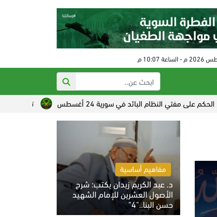
ظام البائد في سورية 24 أغسطس
تصاعد القلق الصهيوني من خسا
مفاهيم أساسية
د. عبد الكريم زيدان يكتب: شرح
الأصول العشرين للإمام الشهيد
حسن البنا.."4"