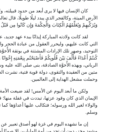
كان الإنسان فيها لا يرى أبعد من حدود قبيلته، ول
الأرض الميتة، وكالفجر الذي يبدد ليلًا طويلًا، قال تعالى: ﴿لَقَدْ مَنَّ 
وَيُزَكِّيهِمْ وَيُعَلِّمُهُمُ الْكِتَابَ وَالْحِكْمَةَ وَإِن كَانُوا مِن 
لقد كانت ولادته المباركة إيذانًا ببدء عهد جديد، ع
التي كانت عليهم، وليحرر العقول من عبادة الحجر وال
التوحيد، وصهر تلك الإرادات المشتتة في بوتقة الأُخوَّة الإيمان
كُنتُمْ أَعْدَاءً فَأَلَّفَ بَيْنَ قُلُوبِكُمْ فَأَصْبَحْتُم بِنِعْمَتِهِ إِخْو
الرباني، وبهذه الأُخوَّة الصادقة، بنى صلى الله عل
متين من العقيدة والتقوى، دولة قوية فتية، نشرت ا
وحملت مشعل الهداية إلى العالمين.
ولكن ما أبعد اليوم عن الأمس! لقد ضيعت الأمة بوص
الإيمان الذي كان وقود عزتها، تبددت في غفلة منها؛
والولاء لغير الله ورسوله؛ فتكالب عليها أعداؤها كما 
وسلم.
إن ما نشهده اليوم في غزة لهو أصدق تعبير عن هذا
مشهد مخزٍ، دون أن تجد من أمة المليارين إلا صمتًا أو 