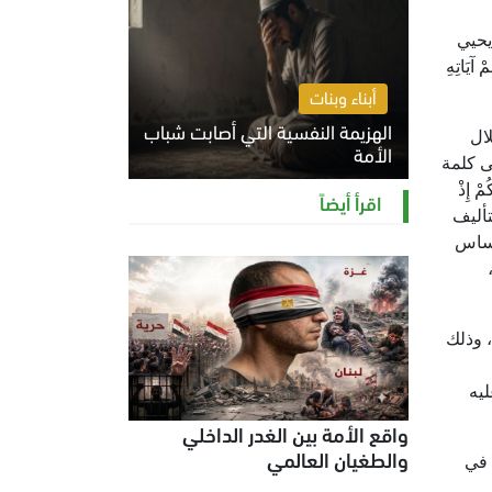
يحيي
آيَاتِهِ
أبناء وبنات
الهزيمة النفسية التي أصابت شباب
ال
الأمة
ى كلمة
الخميس 6 أغسطس 2026 11:12 ص
 إِذْ
اقرأ أيضاً
لتأليف
 أساس
 وذلك
ليه
واقع الأمة بين الغدر الداخلي
والطغيان العالمي
 في