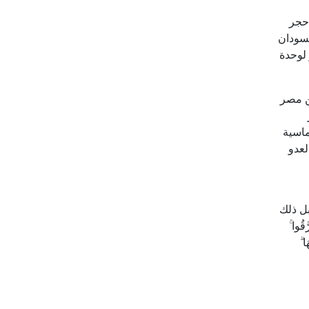
 حجر
لسودان
 لوحدة
ن مصر
ماسية
العدو
ل ذلك
ُوا ۚ
ا ۗ