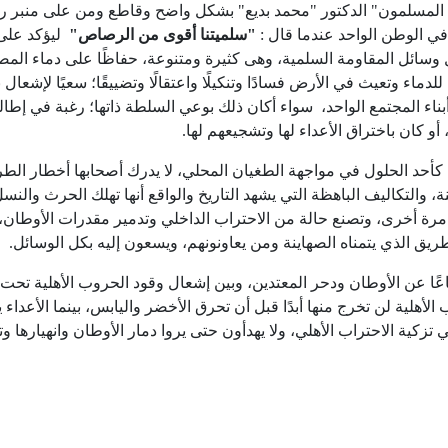
لمسلمون" الدكتور "محمد بديع" بشكل واضح وقاطع ومن على منبر را
 في الوطن الواحد عندما قال :
"سلميتنا أقوى من الرصاص"
ليؤكد على
وسائل المقاومة السلمية، وهى كثيرة ومتنوعة، حفاظًا على دماء المص
ماء وتعيث في الأرض فسادًا وتنكيلًا واعتقالًا وتضييقًا؛ سعيًا لإشعال 
ناء المجتمع الواحد، سواء أكان ذلك بوعي السلطة ذاتها؛ رغبة في إطالة
كان باختراق الأعداء لها وتشجيعهم لها.
كأحد الحلول في مواجهة الطغيان المحلي، لا يدرك أصحابها أخطار الط
نة، والتكاليف الباهظة التي يشهد التاريخ والواقع أنها تهلك الحرث والنس
مرة أخرى، وتصنع حالة من الاحتراب الداخلي وتدمير مقدرات الأوطان،
يق الذي يتمناه الصهاينة ومن يعاونونهم، ويسعون إليه بكل الوسائل.
ا عن الأوطان ودحر المعتدين، وبين إشعال وقود الحروب الأهلية تحت
الأهلية لن تخرج منها أبدًا قبل أن تحرق الأخضر واليابس، بينما الأعداء 
ة الاحتراب الأهلي، ولا يهدأون حتى يروا دمار الأوطان وانهيارها و