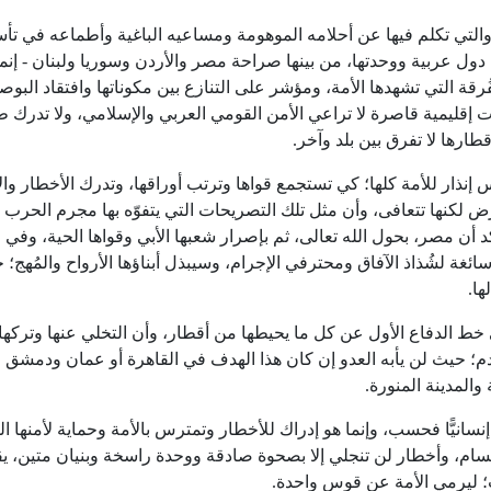
لتي تكلم فيها عن أحلامه الموهومة ومساعيه الباغية وأطماعه في ت
دول عربية ووحدتها، من بينها صراحة مصر والأردن وسوريا ولبنان - إنم
ُرقة التي تشهدها الأمة، ومؤشر على التنازع بين مكوناتها وافتقاد البوص
ات إقليمية قاصرة لا تراعي الأمن القومي العربي والإسلامي، ولا تدرك ط
طارها لا تفرق بين بلد وآخر.
للأمة كلها؛ كي تستجمع قواها وترتب أوراقها، وتدرك الأخطار وال
تمرض لكنها تتعافى، وأن مثل تلك التصريحات التي يتفوّه بها مجرم الحرب
 أن مصر، بحول الله تعالى، ثم بإصرار شعبها الأبي وقواها الحية، وفي
ة لشُذاذ الآفاق ومحترفي الإجرام، وسيبذل أبناؤها الأرواح والمُهج؛ ح
ها.
ط الدفاع الأول عن كل ما يحيطها من أقطار، وأن التخلي عنها وتركها
ادم؛ حيث لن يأبه العدو إن كان هذا الهدف في القاهرة أو عمان ودمشق
المدينة المنورة.
ًّا فحسب، وإنما هو إدراك للأخطار وتمترس بالأمة وحماية لأمنها ا
سام، وأخطار لن تنجلي إلا بصحوة صادقة ووحدة راسخة وبنيان متين، ي
 ليرمي الأمة عن قوس واحدة.