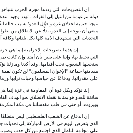
إن التصريحات التي رددها مجرم الحرب نتنياهو وا
دولة مزعومة من النيل إلى الفرات - تهدد وجود عدة 
نتيجة حتمية لخذلان غزة وتغوُّل العدو؛ بسبب حالة الف
ينبغي أن تتوجه إلى العدو، بدلًا عن الانطلاق من نظر
التحديات التي تستهدف الأمة كلها بكل بلدانها وكافة أق
إن هذه التصريحات الإجرامية إنما هي جرس إنذار 
التي تحيط بها، وإننا على يقين بأن أمتنا وإنْ كانت 
ستجعلها الشعوب تحت أقدامها، وقد أكدنا ومازلنا نؤكد
مقدمتها جماعة "الإخوان المسلمون" لن تكون لقمة سائغ
على مقدراتها، ودفاعًا عن حياضها وحبات ترابها ورمال
إننا نؤكد وبكل قوة أن المقاومة في غزة إنما هي خ
سائغة للعدو هو بمثابة نقطة الانطلاق نحو الهدف الق
وبيروت، أو حتى في قلب مقدساتنا في مكة المكرمة و
إن الدفاع عن الشعب الفلسطيني ليس منطلقًا إنساني
الذي يتعرض اليوم في الأرض المباركة إلى تحديات ج
على مجابهة الباطل الذي اجتمع من كل حدب وصوب؛