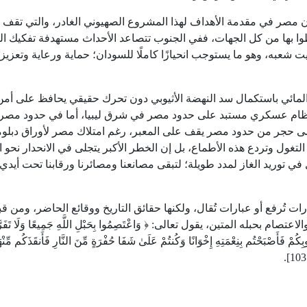
أن مصر في مقدمة الأهداف لهذا المشروع الصهيوني الغادر، والتي تقف
اطوا بها من كل الجهات، ففي الجنوب تتصاعد الأحداث مستهدفة تفكيك ا
 شعبه، وهو ما يستوجب انحيازًا كاملًا للسودان؛ حماية ورعاية وتعزيز
ائي باستكمال سد النهضة الأثيوبي دون تحرك حقيقي يحافظ على أم
نظام عسكري مستبد على حدود مصر في شرق ليبيا، أما في حدود مصر
ى حجر من حدود مصر يقف على المعبر، رغم امتلاك مصر لأوراق دبلو
لتغول وتردع هذه الأطماع، بل إن الخطر الأكبر يتجلى في الانحدار نحو 
ي توريد الغاز لمدد طويلة؛ لتبقى مصانعنا ومصائرنا ورقابنا تحت أيدي
فع أو عبارات تُقال، ولكنها حقائق التاريخ ووقائع الحاضر، ومن قب
بله المتين، يقول تعالى: ﴿ وَاعْتَصِمُوا بِحَبْلِ اللَّهِ جَمِيعًا وَلَا تَفَرَّق
وبِكُمْ فَأَصْبَحْتُم بِنِعْمَتِهِ إِخْوَانًا وَكُنتُمْ عَلَىٰ شَفَا حُفْرَةٍ مِّنَ النَّارِ فَأَنقَذَكُم مِّنْهَ
].
103