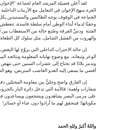
لقد أعلن فضيلة المرشد العام لجماعة "الإخوان ا
العزة منهج الإخوان في التعامل مع الأزمات الداخلية
الجماعة في الوقوف بوجه الظالمين والمستبدين بكل 
وحقنًا لدماء أبناء الوطن أمام سلطة فاسدة، تتعطش للد
الفتنة ودسِّ الفرقة وصُنع حالة من الاستقطاب بين أب
والهروب من الفشل الشامل، مثل سلوك كل الطغاة، أو 
إن حالة الاحتراب الداخلي التي يروِّج لها البعض، 
الوعر وتبعاته، مع وضوح نهاياته المعلومة ونتائجه البي
وتدمر بلادًا قد تحتاج إلى عشرات السنين حتى تنهض 
أقصي ما يسعى إليه العدو الغاصب المتربص، وهو الطر
إن الفارق واضح وجليٌّ بين مقاومة المحتلين دفاعً
شعارات واهمة؛ فالأمة التي تدخل دائرة النار بالحروب 
على مرمى البصر يشاهدون ويشجعون ويساعدون في تزكي
مكوناتها؛ فيتحقق لهم ما أرادوا دون عناء أو خسائر!
واللهُ
أكبرُ
وللهِ
الحمد