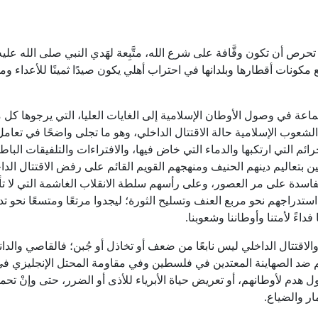
أن تكون وقَّافة على شرع الله، متَّبِعة لهَدي النبي صلى الله عليه
كونات أقطارها وبلدانها في احتراب أهلي يكون صيدًا ثمينًا للأعداء ومد
عة في وصول الأوطان الإسلامية إلى الغايات العليا، التي يرجوها كل
عوب الإسلامية حالة الاقتتال الداخلي، وهو ما تجلى واضحًا في تعامل
ئم التي ارتكبها والدماء التي خاض فيها، والافتراءات والتلفيقات الباطل
ين بتعاليم دينهم الحنيف ومنهجهم القويم القائم على رفض الاقتتال الد
فاسدة على مر العصور، وعلى رأسهم سلطة الانقلاب الغاشمة التي لا تأ
استدراجهم نحو مربع العنف وتسليح الثورة؛ ليجدوا مرتعًا ومتسعًا نحو تد
داءً لأمتنا وأوطاننا وشعوبنا.
تال الداخلي ليس نابعًا من ضعف أو تخاذل أو جُبن؛ فالقاصي والدان
د الصهاينة المعتدين في فلسطين وفي مقاومة المحتل الإنجليزي في
 هدم لأوطانهم، أو تعريض حياة الأبرياء للأذى أو الضرر، حتى وإنْ تحمل
ر والضياع.