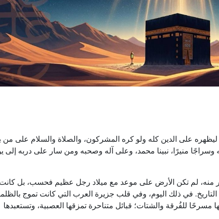
ظهره على الدين كله ولو كره المشركون، والصلاة والسلام على من ب
إذنه وسراجًا منيرًا، نبينا محمد، وعلى آله وصحبه ومن سار على دربه إلى ي
ر منه، لم تكن الأرض على موعد مع ميلاد رجل عظيم فحسب، بل كانت
وجه التاريخ. في ذلك اليوم، وفي قلب جزيرة العرب التي كانت تموج بالظلم
نها مسرحًا للفُرقة والشتات؛ قبائل متناحرة تمزقها العصبية، وتستعبدها