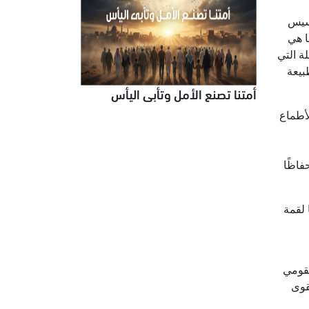
أسيس
ا هي
لة التي
بيعة
أمتنا تصنع الأمل وتأبى اليأس
أطماع
فاظًا
 لقمة
لقومي
قوى