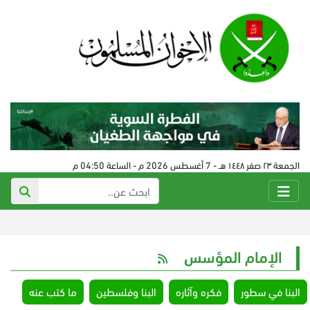
الجمعة ٢٣ صفر ١٤٤٨ هـ - 7 أغسطس 2026 م - الساعة 04:50 م
الإمام المؤسس
البنا في سطور
فكره وآثاره
البنا وفلسطين
ما كتب عنه