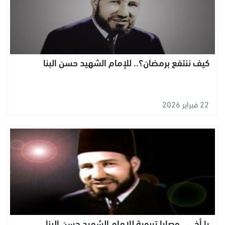
كيف ننتفع برمضان؟.. للإمام الشهيد حسن البنا
22 فبراير 2026
يا أخي.. وصايا تربوية للإمام الشهيد حسن البنا