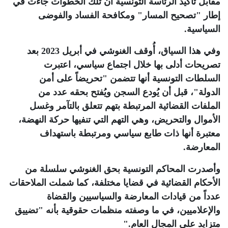
مقابل تأكيد الرئاسة التونسية أن تلك الخطوات جاءت في
إطار "تصحيح المسار" ومكافحة الفساد والفوضى
السياسية
.
وفي هذا السياق، أُوقف الغنوشي في أبريل 2023 بعد
تصريحات أدلى بها خلال اجتماع سياسي، اعتبرت
السلطات التونسية أنها تتضمن "تحريضاً على أمن
الدولة"، قبل أن يُودع السجن ويُفتح بحقه عدد من
الملفات القضائية المرتبطة بتهم تتعلق بالتآمر وغسل
الأموال والتحريض، وهي التهم التي تنفيها حركة النهضة،
معتبرة أنها ذات طابع سياسي ومرتبطة باستهداف
المعارضة
.
وأصدرت المحاكم التونسية بحق الغنوشي سلسلة من
الأحكام القضائية في قضايا مختلفة، كما شملت الملاحقات
عدداً من قيادات المعارضة والسياسيين والقضاة
والإعلاميين، في ما وصفته منظمات حقوقية بأنه "تضييق
متزايد على المجال العام
".