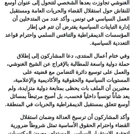
الغنوشي تجاوزت بعدها الشخصي لتتحول إلى عنوان أوسع
للنقاش حول استقلال القضاء والحريات العامة ومستقبل
العمل السياسي في تونس. وأكد عدد من المتدخلين أن
إدارة التباينات السياسية يفترض أن تتم في إطار
المؤسسات الديمقراطية والتنافس السلمي واحترام قواعد
التعددية السياسية
.
وفي ختام أعمال المنتدى، دعا المشاركون إلى إطلاق
حملة دولية واسعة للمطالبة بالإفراج عن الشيخ الغنوشي،
والعمل على توسيع دائرة التضامن مع قضيته على
المستويات السياسية والحقوقية والأكاديمية والإعلامية،
معتبرين أن الملف بات يحظى بمتابعة دولية متزايدة، ولم
يعد شأناً تونسياً داخلياً فحسب، بل أصبح مرتبطاً بمسائل
أوسع تتعلق بمستقبل الديمقراطية والحريات في المنطقة
.
وأكد المشاركون أن ترسيخ العدالة وضمان استقلال
القضاء واحترام الحقوق الأساسية تمثل شروطاً ضرورية
لتحقيق الاستقرار السياسي المستدام، وصون المكتسبات