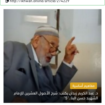
http://ikhwan.online/article/274229
مفاهيم أساسية
د. عبد الكريم زيدان يكتب: شرح الأصول العشرين للإمام
الشهيد حسن البنا.."5"
السبت 8 أغسطس 2026 10:46 ص