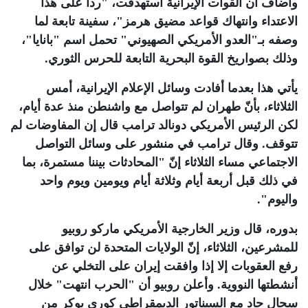
وأضاف أن القوات الإيرانية استهدفت، "رداً على هذا
الاعتداء وانتهاك قواعد مضيق هرمز"، سفينة تابعة لما
وصفه بـ"العدو الأمريكي الصهيوني" تحمل اسم "بانايا"،
وذلك بصواريخ القوة البحرية التابعة للحرس الثوري
.
يأتي هذا بعدما أفادت وسائل الإعلام الإيرانية، أمس
الثلاثاء، بأنّ طهران لم تتواصل مع واشنطن منذ عدة أيام،
لكن الرئيس الأمريكي دونالد ترامب قال إن المفاوضات لم
تتوقف. وقال ترامب في منشور على وسائل التواصل
الاجتماعي مساء الثلاثاء إنّ "المحادثات بيننا مستمرة، بما
في ذلك قبل أربعة أيام وثلاثة أيام ويومين ويوم واحد
واليوم".
بدوره، قال وزير الخارجية الأمريكي ماركو روبيو
للمشرعين، الثلاثاء، إنّ الولايات المتحدة لن توافق على
رفع العقوبات إلا إذا وافقت إيران على التخلي عن
أنشطتها النووية. وأعلن روبيو أن "الحرب انتهت" خلال
سجال حاد مع السيناتور الديمقراطي كوري بوكر من