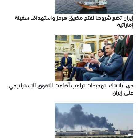
إيران تضع شروطا لفتح مضيق هرمز واستهداف سفينة
إماراتية
ذي أتلانتك: تهديدات ترامب أضاعت التفوق الإستراتيجي
على إيران