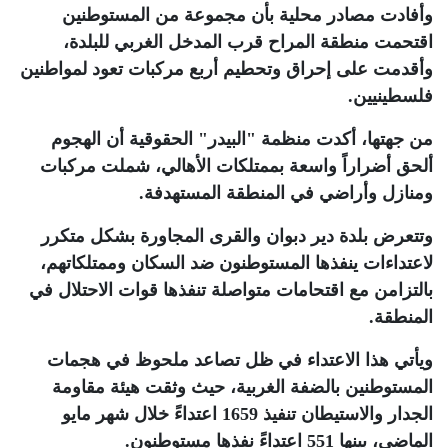
وأفادت مصادر محلية بأن مجموعة من المستوطنين
اقتحمت منطقة المراح قرب المدخل الغربي للبلدة،
وأقدمت على إحراق وتحطيم أربع مركبات تعود لمواطنين
فلسطينيين
.
من جهتها، أكدت منظمة "البيدر" الحقوقية أن الهجوم
ألحق أضراراً واسعة بممتلكات الأهالي، شملت مركبات
ومنازل وأراضي في المنطقة المستهدفة
.
وتتعرض بلدة دير دبوان والقرى المجاورة بشكل متكرر
لاعتداءات ينفذها المستوطنون ضد السكان وممتلكاتهم،
بالتزامن مع اقتحامات متواصلة تنفذها قوات الاحتلال في
المنطقة
.
ويأتي هذا الاعتداء في ظل تصاعد ملحوظ في هجمات
المستوطنين بالضفة الغربية، حيث وثقت هيئة مقاومة
الجدار والاستيطان تنفيذ 1659 اعتداءً خلال شهر مايو
الماضي، بينها 551 اعتداءً نفذها مستوطنون
.