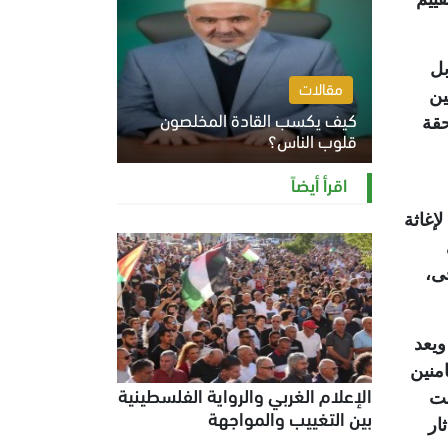
بل
مقالات
ين
كيف يكسب القادة المخلصون
حقة
قلوب الناس؟
الثلاثاء 4 أغسطس 2026 12:27 م
اقرأ أيضاً
نية لإغاثة
ي
ى،
ويعد
تضامنين
الإعلام الغربي والرواية الفلسطينية
لت
بين التغييب والمواجهة
ما أثار