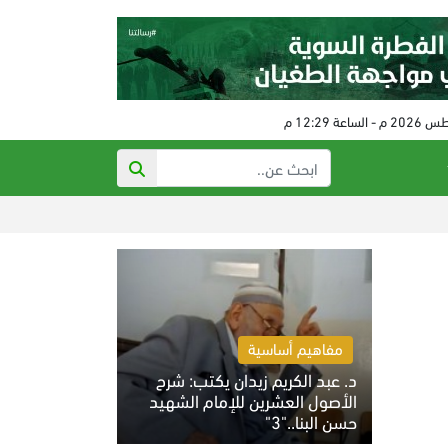
رفع عقوبات عن إي
مفاهيم أساسية
د. عبد الكريم زيدان يكتب: شرح
الأصول العشرين للإمام الشهيد
حسن البنا.."3"