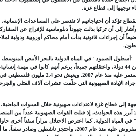
ء توجهها إلى قطاع غزة
.
طاع تؤكد أن احتياجاتهم لا تقتصر على المساعدات الإنسانية، 
أشار إلى أن تركيا بذلت جهوداً دبلوماسية للإفراج عن المشارك
ضيفاً أن إجراءات قانونية بدأت أمام محاكم أوروبية ودولية لملا
شطون
.
رب "أسطول الصمود" في المياه الدولية بالبحر الأبيض المتوسط،
وعددها نحو 50 قارباً، وعلى متنها 428 ناشطاً من 44 دولة، واعتقلتهم جميعاً، برغم أنهم كانوا في مهمة إنسا
الفلسطينيين في قطاع غزة وكسر الحصار المستمر عليه منذ عام 2007. ويعيش نحو 2.4 مليون فلسطيني ف
جراء الإبادة الصهيونية التي خلّفت عشرات آلاف القتلى والجرح
ة إلى قطاع غزة لاعتداءات صهيونية خلال السنوات الماضية. 
الهجوم على سفن "أسطول الحرية" عام 2010 أبرز هذه الحوادث، إذ قتلت القوات الصهيونية عدداً من الم
في المياه الدولية. كما اعترض الاحتلال مراراً سفناً أخرى حاو
الوصول إلى القطاع أو كسر الحصار البحري المفروض عليه منذ عام 2007، واحتجز ناشطين وصادر سفناً، 