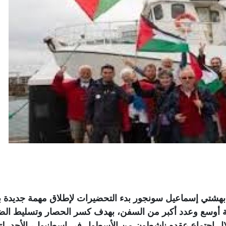
هشتي إسماعيل سونجور بدء التحضيرات لإطلاق مهمة جديدة با
ية أوسع وعدد أكبر من السفن، بهدف كسر الحصار وتسليط الض
لال اجتماع عقده ناشطون من الأسطول في إسطنبول، الأحد، لتق