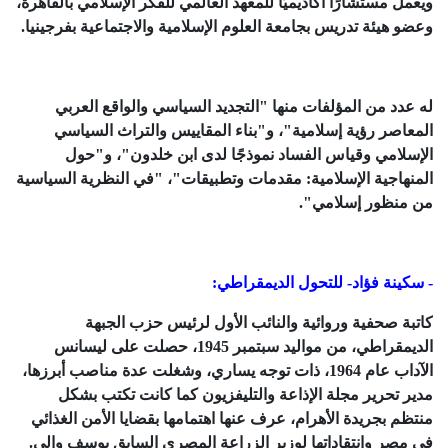
ويعمل مستشارًا أكاديميًّا للمعهد العالمي للفكر الإسلامي بالقاهرة،
وعضو هيئة تدريس بجامعة العلوم الإسلامية والاجتماعية بفرجينيا.
له عدد من المؤلفات منها "التجديد السياسي والواقع العربي
المعاصر رؤية إسلامية"، و"بناء المقاييس والتراث السياسي
الإسلامي وقياس الفساد نموذجًا لدى ابن خلدون"، و"حول
المنهاجية الإسلامية: مقدمات وتطبيقات"، "في النظرية السياسية
من منظور إسلامي".
- سكينة فؤاد- للتحول الديمقراطي:
كاتبة صحفية وروائية والنائب الأول لرئيس حزب الجبهة
الديمقراطي، من مواليد سبتمبر 1945، حصلت على ليسانس
الآداب عام 1964، ذات توجه يساري، وشغلت عدة مناصب أبرزها،
مدير تحرير مجلة الإذاعة والتليفزيون كما كانت تكتب بشكل
منتظم بجريدة الأهرام، عرف عنها اهتمامها بقضايا الأمن الغذائي
في مصر وانتقاداتها لوزير الزراعة المصري السابق يوسف والي.