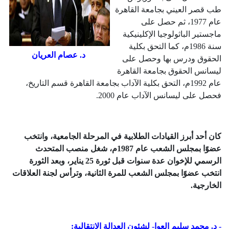
طب قصر العيني بجامعة القاهرة
عام 1977، ثم حصل على
ماجستير الباثولوجيا الإكلينيكية
سنة 1986م، كما التحق بكلية
د. عصام العريان
الحقوق ودرس بها وحصل على
ليسانس الحقوق بجامعة القاهرة
عام 1992م، التحق بكلية الآداب بجامعة القاهرة قسم التاريخ،
فحصل على ليسانس الآداب عام 2000.
كان أحد أبرز القيادات الطلابية في المرحلة الجامعية، وانتخب
عضوًا بمجلس الشعب عام 1987م، شغل منصب المتحدث
الرسمي للإخوان عدة سنوات قبل ثورة 25 يناير، وبعد الثورة
انتخب عضوًا بمجلس الشعب للمرة الثانية، وترأس لجنة العلاقات
الخارجية.
- د. محمد سليم العوا- لشئون العدالة الانتقالية: