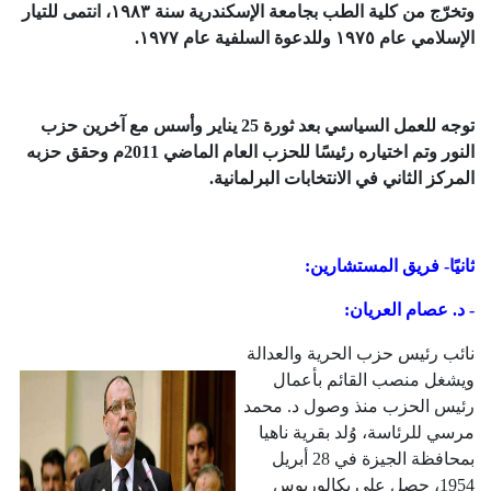
وتخرّج من كلية الطب بجامعة الإسكندرية سنة ١٩٨٣، انتمى للتيار
الإسلامي عام ١٩٧٥ وللدعوة السلفية عام ١٩٧٧.
توجه للعمل السياسي بعد ثورة 25 يناير وأسس مع آخرين حزب
النور وتم اختياره رئيسًا للحزب العام الماضي 2011م وحقق حزبه
المركز الثاني في الانتخابات البرلمانية.
ثانيًا- فريق المستشارين:
- د. عصام العريان:
نائب رئيس حزب الحرية والعدالة
ويشغل منصب القائم بأعمال
رئيس الحزب منذ وصول د. محمد
مرسي للرئاسة، وُلد بقرية ناهيا
بمحافظة الجيزة في 28 أبريل
1954، حصل على بكالوريوس