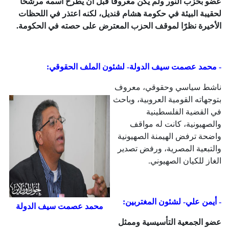
عضو بحزب النور ولم يكن معروفًا قبل أن يطرح اسمه مرشحًا
لحقيبة البيئة في حكومة هشام قنديل، لكنه اعتذر في اللحظات
الأخيرة نظرًا لموقف الحزب المعترض على حصته في الحكومة.
- محمد عصمت سيف الدولة- لشئون الملف الحقوقي:
ناشط سياسي وحقوقي، معروف
بتوجهاته القومية العروبية، وباحث
في القضية الفلسطينية
والصهيونية، كانت له مواقف
واضحة ترفض الهيمنة الصهيونية
والتبعية المصرية، ورفض تصدير
الغاز للكيان الصهيوني.
- أيمن علي- لشئون المغتربين:
محمد عصمت سيف الدولة
عضو الجمعية التأسيسية وممثل