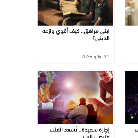
ابني مراهق.. كيف أقوي وازعه
الديني؟
31 يوليو 2026
ف
إجازة سعيدة.. تُسعد القلب
وتُرضي الرب