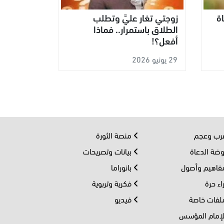
اة
زوجتي تغار عليَّ وتطلب
الطلاق باستمرار.. فماذا
أفعل؟!
29 يونيو 2026
ب وعجم
منصة الثورة
ضة الدعاة
بيانات وتصريحات
اهيم وأصول
بانوراما
اء حرة
فكرية وتربوية
فات خاصة
فيديو
إمام المؤسس