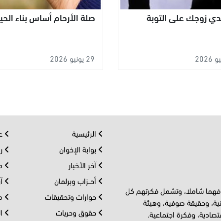
ي زوجك على التوبة
صلة الأرحام أساس بناء الحي
29 يونيو 2026
الرئيسية
عر
بوابة الإخوان
رو
آخر الأخبار
مف
أحــزاب وبرلمان
آر
 فهما شاملا، وتشمل فكرتهم كل
حوارات وتحقيقات
مل
ية، وحقيقة صوفية، وهيئة
حقوق وحريات
ال
تصادية، وفكرة اجتماعية.