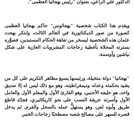
الدكتور علي الراعي، بعنوان "رئيس بهجاتيا العظمى".
ويقدم هذا الكتاب شخصية "بهجاتوس" حاكم بهجاتيا العظمى
كصورة من صور الديكتاتورية في العالم الثالث، وابتكر بهجت
عثمان هذه الشخصية ليسخر من تفاهة الحكام المستبدين، فصوَّره
بسترته المحلاة بأغطية زجاجات المشروبات الغازية على شكل
نياشين وأوسمة.
"بهجاتيا" دولة متخيلة، ورئيسها يسبغ مظاهر التكريم على كل من
يشيد بحكمته وعدله وديمقراطيته، وهو مع ذلك ليس له إلا صديق
واحد، هو حليفه الأجنبي، وهو القارئ الأول والمعلم الأول والعامل
الأول وأسرته عريقة النسب على نحو كاريكاتيري، فجدّه قاطع
طريق وأبوه لص، وهو يستهلُّ عمله بالسحل والفرم، ثم يدخل
قصره للسهر على مصالح شعبه مصطحبًا زجاجات الخمر.