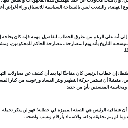
لماضي، وأن هناك محاولات عن عمد لتهميش هذه المجهودات والطعن فيها،
ع النهضة، والشعب ليس بالسذاجة السياسية للانسياق وراء أغراض أعد
، إلى أنه على الرغم من تطرق الخطاب لتفاصيل مهمة فإنه كان بحاجة إ
وم سيسجله التاريخ بأنه يوم المصارحة.. مصارحة الحاكم للمحكومين، ومش
ا.
طنطا: إن خطاب الرئيس كان مفاجئًا لها بعد أن كشف عن محاولات الته
ر سولار في شهرين، متمنيةً أن تستمر حركة التطهير وبتر الفساد ورءوسه من كبار الم
ومحاسبة المفسدين بأيدٍ من حديد.
أن شفافية الرئيس هي الصفة المميزة في خطابه؛ فهو لن ينكر تحمله
وما لم يتم تحقيقه بدقة، والاستناد بأرقام ونسب واضحة.