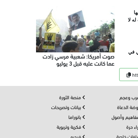
ا
ه لا
ي في
صوت أمريكا: شعبية مرسي زادت
عما كانت عليه قبل 3 يوليو
ht
ب وعجم
منصة الثورة
ضة الدعاة
بيانات وتصريحات
اهيم وأصول
بانوراما
اء حرة
فكرية وتربوية
فات خاصة
فيديو