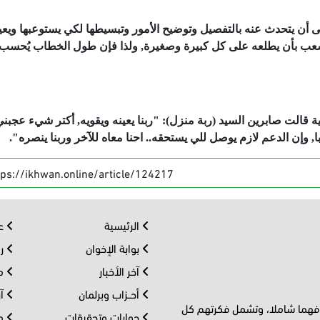
أن يتحدث عنه بالتفصيل وتوضيح الأمور وتبسيطها لكي يستوعبها ويعيه
عب بأن يطلعه على كل كبيرة وصغيرة, ولذا فإن طول الخطاب يُحسب ل
الت صابرين السيد (ربة منزل): "ربنا يعينه ويقويه, أكتر شيء عجبن
, وإن الدعم لازم يوصل للي يستحقه.. احنا معاه للآخر وربنا ينصره".
tps://ikhwan.online/article/124217
الرئيسية
عر
بوابة الإخوان
رو
آخر الأخبار
مف
أحــزاب وبرلمان
آر
 فهما شاملا، وتشمل فكرتهم كل
حوارات وتحقيقات
مل