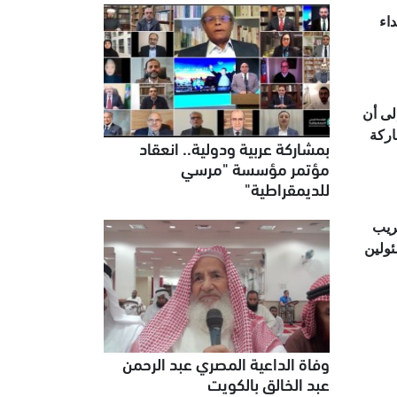
اء
لى أن
اركة
بمشاركة عربية ودولية.. انعقاد
مؤتمر مؤسسة "مرسي
للديمقراطية"
ريب
سئولين
وفاة الداعية المصري عبد الرحمن
عبد الخالق بالكويت