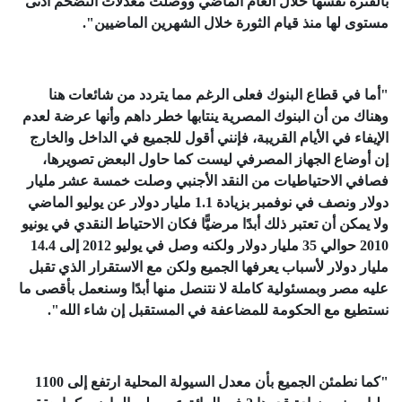
بالفترة نفسها خلال العام الماضي ووصلت معدلات التضخم أدنى
مستوى لها منذ قيام الثورة خلال الشهرين الماضيين".
"أما في قطاع البنوك فعلى الرغم مما يتردد من شائعات هنا
وهناك من أن البنوك المصرية ينتابها خطر داهم وأنها عرضة لعدم
الإيفاء في الأيام القريبة، فإنني أقول للجميع في الداخل والخارج
إن أوضاع الجهاز المصرفي ليست كما حاول البعض تصويرها،
فصافي الاحتياطيات من النقد الأجنبي وصلت خمسة عشر مليار
دولار ونصف في نوفمبر بزيادة 1.1 مليار دولار عن يوليو الماضي
ولا يمكن أن تعتبر ذلك أبدًا مرضيًَّا فكان الاحتياط النقدي في يونيو
2010 حوالي 35 مليار دولار ولكنه وصل في يوليو 2012 إلى 14.4
مليار دولار لأسباب يعرفها الجميع ولكن مع الاستقرار الذي تقبل
عليه مصر وبمسئولية كاملة لا نتنصل منها أبدًا وسنعمل بأقصى ما
نستطيع مع الحكومة للمضاعفة في المستقبل إن شاء الله".
"كما نطمئن الجميع بأن معدل السيولة المحلية ارتفع إلى 1100