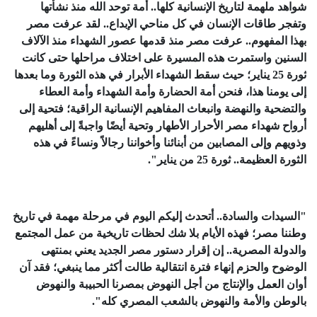
شواهد ملهمة لتاريخ الإنسانية كلها.. أمة توحد الله منذ نشأتها
وتفجر طاقات الإنسان في كل مناحي الإبداع.. لقد عرفت مصر
بهذا المفهوم.. عرفت مصر منذ قدمها عصور الشهداء منذ الآلاف
السنين واستمرت هذه المسيرة على اختلاف مراحلها حتى كانت
ثورة 25 يناير؛ حيث سقط الشهداء الأبرار في هذه الثورة وما بعدها
إلى يومنا هذا، فنحن أمة الحضارة وأمة الشهداء وأمة العطاء
والتضحية والنهضة وانبعاث المفاهيم الإنسانية الراقية؛ فتحية إلى
أرواح شهداء مصر الأحرار الأطهار وتحية أيضًا واجبةً إلى أهليهم
وذويهم وإلى المصابين من أبنائنا وأخواننا رجالاً ونساءً في هذه
الثورة العظيمة.. ثورة 25 من يناير".
"السيدات والسادة.. أتحدث إليكم اليوم في مرحلة مهمة في تاريخ
وطننا مصر؛ فهذه الأيام بلا شك لحظات تاريخية من عمل المجتمع
والدولة المصرية.. إن إقرار دستور مصر الجديد يعني بمنتهى
الوضوح والحزم إنهاء فترة انتقالية طالت أكثر مما ينبغي؛ فقد آن
أوان العمل والإنتاج من أجل النهوض بمصرنا الحبيبة والنهوض
بالوطن والأمة والنهوض بالشعب المصري كله".