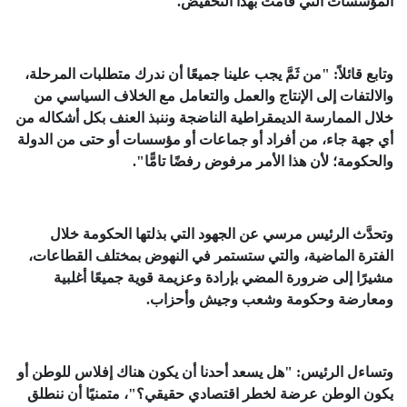
المؤسسات التي قامت بهذا التخفيض.
وتابع قائلاً: "من ثَمَّ يجب علينا جميعًا أن ندرك متطلبات المرحلة،
والالتفات إلى الإنتاج والعمل والتعامل مع الخلاف السياسي من
خلال الممارسة الديمقراطية الناضجة وننبذ العنف بكل أشكاله من
أي جهة جاء، من أفراد أو جماعات أو مؤسسات أو حتى من الدولة
والحكومة؛ لأن هذا الأمر مرفوض رفضًا تامًّا".
وتحدَّث الرئيس مرسي عن الجهود التي بذلتها الحكومة خلال
الفترة الماضية، والتي ستستمر في النهوض بمختلف القطاعات،
مشيرًا إلى ضرورة المضي بإرادة وعزيمة قوية جميعًا أغلبية
ومعارضة وحكومة وشعب وجيش وأحزاب.
وتساءل الرئيس: "هل يسعد أحدنا أن يكون هناك إفلاس للوطن أو
يكون الوطن عرضة لخطر اقتصادي حقيقي؟"، متمنيًا أن ننطلق