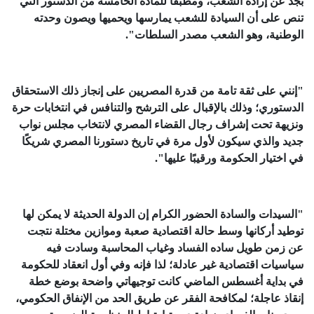
بجد عن إرادة الشعب، ومطبقًا للمادة الخامسة من الدستور التي
تنص على أن السيادة للشعب يمارسها ويحميها ويصون وحدته
الوطنية، وهو الشعب مصدر السلطات".
"إنني على ثقة تامة من قدرة المصريين على إنجاز ذلك الاستحقاق
الدستوري؛ وذلك بالإقبال على الترشح والتنافس في انتخابات حرة
ونزيهة تحت إشراف رجال القضاء المصري لانتخاب مجلس نواب
جديد والذي سيكون لأول مرة في تاريخ دستورنا المصري شريكًا
في اختيار الحكومة ورقيبًا عليها".
"السيدات والسادة الحضور الكرام إن الدولة الحديثة لا يمكن لها
توطيد أركانها وسط حالة اقتصادية صعبة وموازين مختلة نتجت
عن زمن طويل ساده الفساد وغياب المحاسبة وسادت فيه
سياسيات اقتصادية غير عادلة؛ لذا فإنه وفي أول انعقاد للحكومة
في بداية أغسطس الماضي كانت توجيهاتي واضحة بوضع خطة
إنقاذ عاجلة؛ لمكافحة الفقر عن طريق الحد من الإنفاق الحكومي،