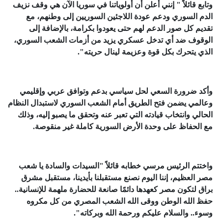
وتابع قائلاً " إنني أعلن أن أولوياتنا في سوريا الآن هي وقف نزيف
الدم السوري ودعم عودة اللاجئين السوريين إلى وطنهم، مع
تقديم كل صور الدعم لهم حتى يعودوا بكرامة، بالإضافة إلى
الوقوف ضد أي تدخل عسكري يزيد من أزمات الشعب السوري،
الذي يتحرك بكل قوة وعزيمة لينال حريته".
وأكد ضرورة السعي لحل سياسي بدعم وتوافق عربي وإقليمي
وعالمي يضمن فتح الطريق أمام الشعب السوري لاستبدال النظام
الحالي وانتخاب قيادته التي تعبر عنه وتحقق ما يصبو إليه، وذلك
مع الحفاظ على وحدة الأرض السورية كاملة غير منقوصة.
واختتم الرئيس مرسي خطابه قائلاً "السيدات والسادة يا شعب
مصر العظيم، إننا اليوم نصنع مستقبلنا بأيدينا، مستقبل مشرق
براق لتكون مصر كعهدها دائمًا صانعة للحضارة ملهمة للإنسانية..
حفظ الله الوطن ووقى الله الشعب المصري من كل مكروه
وسوء.. والسلام عليكم ورحمة الله وبركاته".