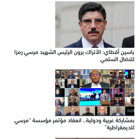
ياسين أقطاي: الأتراك يرون الرئيس الشهيد مرسي رمزا
للنضال السلمي
بمشاركة عربية ودولية.. انعقاد مؤتمر مؤسسة "مرسي
للديمقراطية"