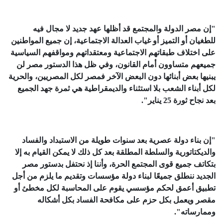
"إن مصر الدولة والمجتمع قد أظلها عهد جديد لا مجال فيه
للطغيان أو التميز أو غياب العدالة الاجتماعية، إن جميع المواطنين
على اختلاف طبقاتهم الاجتماعية ومعتقداتهم ومواقفهم السياسية
جميعهم متساوون أمام القانون، وفي ظل هذا الدستور مصر لن
يبنيها بعض أبنائها دون البعض الآخر فمصر لكل المصريين، والحرية
لكل أبناء الشعب بلا استثناء والديمقراطية هي ثمرة جهد الجميع
بعد نجاح ثورة 25 يناير".
"إن بناء دولة عصرية بعد سنوات طويلة من الاستبداد والفساد
والديكتاتورية والسلطة المطلقة بعد كل ذلك لا يمكن القيام به إلا
بتكاتف جميع قوى المجتمع الحرة، وأننا إذ نحتفل بدستور مصر
الجديد ننطلق جميعًا لبناء دولة مؤسسات وتقديم ما يلزم من أجل
تطبيق أعمق لحكم مؤسسي يقوم على المحاسبة لكل مخطئ أو
مقصر ويعمل بكل حزم على مكافحة الفساد بكل أشكاله
وممارساته".