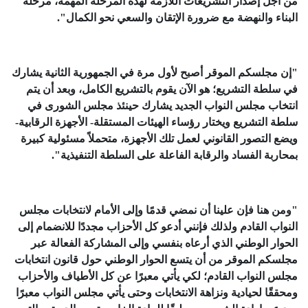
من أجل إصدار التشريعات اللازمة لهذه المرحلة المهمة، مرحلة
البناء والنهضة مع ضرورة الإتقان والسعي نحو الكمال".
"إن مجلسكم الموقر أصبح لأول مرة في الجمهورية الثانية يشارك
في سلطة التشريع؛ هو الآن يقوم بالتشريع الكامل، وبعد أن يتم
انتخاب مجلس النواب الجديد يشارك حينئذ مجلس الشورى في
سلطة التشريع ويختار رؤساء الهيئات المستقلة- الأجهزة الرقابية-
ويضع التصور القانوني لعمل تلك الأجهزة، متحملاً مسئولية كبيرة
بمحاربة الفساد والرقابة الفاعلة على السلطة التنفيذية".
"ومن هنا فإن علينا أن نمضي قدمًا وإلى الأمام لانتخابات مجلس
النواب القادم ولذلك فإنني أدعو كل الأحزاب مجددًا للانضمام إلى
الحوار الوطني الذي أرعاه بنفسي وإلى المشاركة الفعالة عبر
مجلسكم الموقر من أن يتسع الحوار الوطني حول قانون انتخابات
مجلس النواب القادم؛ لكي يأتي معبرًا عن كل الأطياف والأحزاب
ومحققًا لحيادية ونزاهة الانتخابات وحتى يأتي مجلس النواب معبرًا