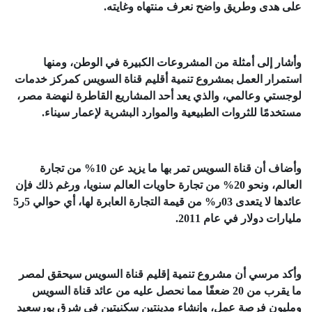
على هدى وطريق واضح نعرف منتهاه وغايته.
وأشار إلى أمثلة من المشروعات الكبيرة في الوطن، ومنها
استمرار العمل بمشروع تنمية أقليم قناة السويس كمركز خدمات
لوجستي وعالمي، والذي يعد أحد المشاريع القاطرة لنهضة مصر،
مستخدمًا للثروات الطبيعية والموارد البشرية لإعمار سيناء.
وأضاف أن قناة السويس تمر بها ما يزيد عن 10% من تجارة
العالم، ونحو 20% من تجارة حاويات العالم سنويا، ورغم ذلك فإن
عائدها لا يتعدى 03ر% من قيمة التجارة العابرة لها، أي حوالي 5ر5
مليارات دولار في عام 2011.
وأكد مرسي أن مشروع تنمية إقليم قناة السويس سيحقق لمصر
ما يقرب من 20 ضعفًا مما نحصل عليه من عائد قناة السويس
ومليون فرصة عمل، وإنشاء مدينتين سكنيتين في شرق بورسعيد