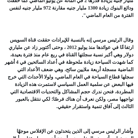
مليار جنيه بزيادة قدرها 2 في المائة عن يوليو الماضي كما حققت
ودائع البنوك زيادة 1300 مليار جنيه مقارنة 972 مليار جنيه لنفس
الفترة من العام الماضي".
وقال الرئيس مرسي إنه بالنسبة للإيرادات حققت قناة السويس
ارتفاعًا في عوائدها منذ يوليو 2012 ، وحتى أكتوبر زاد عن ملياري
دولار وهي أكبر نسبة سجلتها القناة في ربع عام منذ فترة بعيدة،
كما شهدت السياحة زيادة ملحوظة في أعداد السائحين في 4 أشهر
الماضية مسجلة أربعة ملايين سائح، وهي ضعف الأعداد التي
سجلها قطاع السياحة في العام الماضي، ولولا الأحداث التي خرج
فيها البعض عن سلمية العمل السياسي لاستمرت هذه الزيادة
المطردة، فنحن ندرك حجم المشاكل والتحديات الاقتصادية التي
تواجهها مصر، ولكن نعرف أن هناك فرصًا؛ لكي ننتقل بالعبور
الثالث إلى آفاق تنمية واستقرار حقيقي.
وأشار الرئيس مرسي إلى الذين يتحدثون عن الإفلاس موجهًا