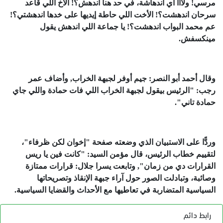
مرسي! ولااا أي اندهاشة، في حد هنا اندهش؟! الأخ اللي قاعد
سرحان اندهشت؟! الأخت اللي حاطة إيديها على خدها اندهشتي؟!
عم محمد البواب اندهشت؟! يا جماعة اللي اندهش يقول
مينكسفش.
وقال أحمد أبو النصر: جيم أوفر لجبهة الخراب, وأضاف عمر
رجب: "الرئيس بيقول لجبهة الخراب اللي فات حمادة واللي جاي
حمادة تاني".
وردًّا على الاستبيان الذي وضعته صفحة "إخوان لكن ظرفاء"،
لتقييم خطاب الرئيس، قال مؤمن السيد: "كانت فين يا ريس
القرارات دي من زمان", وتابعت يسرا جلال: قرارات ممتازة
وصائبة، وتبادلت الصور حول آراء جبهة الإنقاذ وتصريحاتها
السياسية المتضاربة في تعاطيها مع الأحداث والقضايا السياسية.
رابط دائم