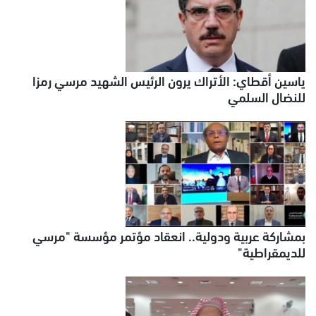
ياسين أقطاي: الأتراك يرون الرئيس الشهيد مرسي رمزا
للنضال السلمي
بمشاركة عربية ودولية.. انعقاد مؤتمر مؤسسة "مرسي
للديمقراطية"