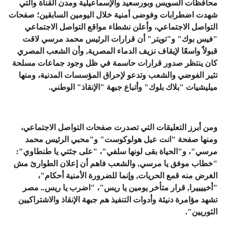
محافظات السويس وبورسعيد والإسماعيلية ومدن القناة والتي
شهدت اضطرابات وفوضى أمنية خلال اليومين السابقين؛ صفحات
التواصل الاجتماعي، وأعلن نشطاء مواقع التواصل الاجتماعي
"فيس بوك" و"تويتر" أن قرارات الرئيس محمد مرسي لاقت
قبولاً واسعًا لإيقاف نزيف الدماء المصرية, وأن الشعب المصري
كان ينتظر صدور قرارات حاسمة في ظل وجود جماعات مسلحة
تثير الفوضي والشعب وتدعو لإحراق المؤسسات المدنية، ومنها
ميليشيات "بلاك بلوك" وأتباع جبهة "الإنقاذ" الوطني.
ومن أبرز التعليقات التي تصدرت صفحات التواصل الاجتماعي،
ومنها صفحة "انت عيل هولوكوست" و"محبي الرئيس محمد
مرسي"، و"الحياة بقى لونها سلفي"، "على جثتي يا طنطاوي":
"خطاب موفق يا مرسي, والشعب فاهم أن إعلان الطوارئ مش
الغرض منه قمع الحريات, وإنما للضرورة الأمنية أحكام"،
"أخييييرا, قرار متأخر يومين يا ريس"، "اضرب يا ريس.. مصر
تشهد مؤامرة دنيئة وأدوات التنفيذ هم جبهة الإنقاذ والاشتراكيين
الثوريين".