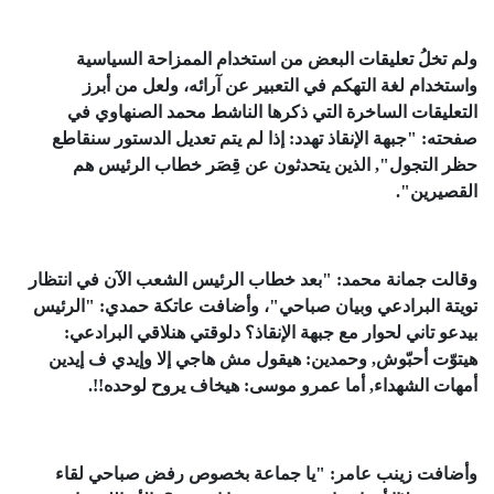
ولم تخلُ تعليقات البعض من استخدام الممزاحة السياسية
واستخدام لغة التهكم في التعبير عن آرائه، ولعل من أبرز
التعليقات الساخرة التي ذكرها الناشط محمد الصنهاوي في
صفحته: "جبهة الإنقاذ تهدد: إذا لم يتم تعديل الدستور سنقاطع
حظر التجول", الذين يتحدثون عن قِصَر خطاب الرئيس هم
القصيرين".
وقالت جمانة محمد: "بعد خطاب الرئيس الشعب الآن في انتظار
تويتة البرادعي وبيان صباحي"، وأضافت عاتكة حمدي: "الرئيس
بيدعو تاني لحوار مع جبهة الإنقاذ؟ دلوقتي هنلاقي البرادعي:
هيتوّت أحبّوش, وحمدين: هيقول مش هاجي إلا وإيدي ف إيدين
أمهات الشهداء, أما عمرو موسى: هيخاف يروح لوحده!!.
وأضافت زينب عامر: "يا جماعة بخصوص رفض صباحي لقاء