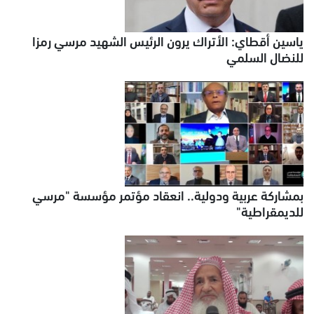
ياسين أقطاي: الأتراك يرون الرئيس الشهيد مرسي رمزا
للنضال السلمي
بمشاركة عربية ودولية.. انعقاد مؤتمر مؤسسة "مرسي
للديمقراطية"