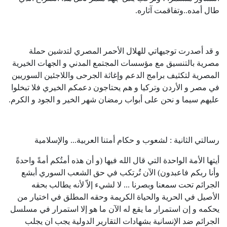
طال أمده..وتفاقمت آثاره.
و قد أصدرت توجيهاتي للهلال الأحمر المصري لتدشين حملة
مصرية بالتنسيق مع مؤسسات المجتمع المدني و الجهات الخيرية
المصرية لتكثيف برامج الدعم وإغاثة الجرحى واللاجئين السوريين
في مصر و الأردن وتركيا و هم يحتاجون دعمكم الخيري فلا تبخلوا
عليهم سيما و نحن على أبواب رمضان شهر الخير و الجود و الكرم.
رسالتي الثانية : لشعوب و حكام أمتنا العربية... والإسلامية
أيتها الأمة الواحدة التي قال الله فيها (و أن هذه أمتُكم أمةً واحدةً
وأنا ربكم فاعبدون) الآن تُرتكب في حق الشعب السوري أبشع
الجرائم تحت سمعنا وبصرنا ... لا لشيء إلاّ لأنه يطالب بحقه
الأصيل في الحرية والحياة الكريمة وحقه المطلق في اختيار من
يحكمه و إن استمرار ما يقع له الآن ما هو إلا استمرار في مسلسل
الجرائم ضد الإنسانية بشهادات التقارير الدولية يجب ان يجلب