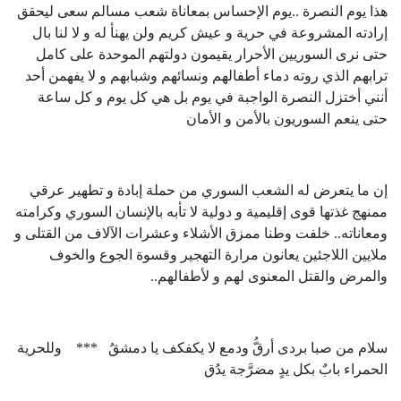
هذا يوم النصرة ..يوم الإحساس بمعاناة شعب مسالم سعى ليحقق
إرادته المشروعة في حرية و عيش كريم ولن يهنأ له و لا لنا بال
حتى نرى السوريين الأحرار يقيمون دولتهم الموحدة على كامل
ترابهم الذي روته دماء أطفالهم ونسائهم وشبابهم و لا يفهمن أحد
أنني أختزل النصرة الواجبة في يوم بل هي كل يوم و كل ساعة
حتى ينعم السوريون بالأمن و الأمان
إن ما يتعرض له الشعب السوري من حملة إبادة و تطهير عرقي
ممنهج غذتها قوى إقليمية و دولية لا تأبه بالإنسان السوري وكرامته
ومعاناته.. خلفت وطنا ممزق الأشلاء وعشرات الآلاف من القتلى و
ملايين اللاجئين يعانون مرارة التهجير وقسوة الجوع والخوف
والمرض والقتل المعنوى لهم و لأطفالهم..
سلام من صبا بردى أرقُّ ودمع لا يكفكف يا دمشقُ *** وللحرية
الحمراء بابٌ بكل يدٍ مضرَّجة يدُق