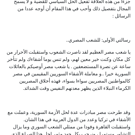
جزءا من هذه العلاقة تفعيل الحل السياسي للقضية و لا يسمح
المجال بتفصيل ذلك وأحب في هذا المقام أن أوجه عددا من
الرسائل :
رسالتي الأولى: للشعب المصري..
يا شعب مصر العظيم لقد ناصرت الشعوب واستقبلت الأحرار من
كل مكان وكنت خير معين لهم، ولم تنس يوما أشقاءك ولم تتأخر
ساعة عن نصرة المستضعفين . يا شعب مصر أوصيكم بالعائلات
السورية خيرا ..و معاملة الأشقاء السوريين المقيمين في مصر
كالمواطنين المصريين سواءا بسواء، فهذه أخلاق المصريين
الكرماء النبلاء الذين يظهر معدنهم النفيس وقت الشدائد.
وقد طرحت مصر مبادرات عدة لحل الأزمة السورية، وعملت مع
الأشقاء في تركيا وعدد من الدول العربية في هذا الشان.
واستقبلت القاهرة وفودا من ممثلي الشعب السوري وما يزال
التشاور مستمرا ، ونرحب بكل جهد مثمر لحل هذا الصراع الذي