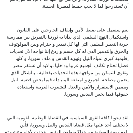
أن تُستدرجوا لما لا نحب جميعا لمصرنا الحبيبة.
نعم سنعمل على ضبط الأمن وإيقاف الخارجين على القانون
واستكمال النهج السلمي الذي بدأنا به ثورتنا بالتفريق بين ممارسة
حرية التعبير السلمي التي لها كل تقدير واحترام وبين المولوتوف
والحرق والتدمير الذي له كل حسم و ردع إننا نواجه الآن تحديات
إقليمية كبرى :مياه النيل وتهويد القدس و ملف سوريا، و كلها
قضايا تحتاج تكاتف الجميع عربيا وداخليا ،و لابد أن تستقر مصر
وتقوى لتتمكن من مواجهة هذه التحديات بفعالية ، بالشكل الذي
يضمن مصلحة الجميع والمنفعة المتبادلة فيما يخص قضية النيل
ويضمن الاستقرار والامن والعدل للشعوب العربية واستعادة
حقوقها فيما يخص القدس وسوريا.
لقد دعونا كافة القوى السياسية في القضايا الوطنية القومية التي
لا يختلف أحد عليها مثل قضايا القدس والنيل وسوريا، فأين
المعارضة الوطنية من هذا؟ يقولون الرئيس يتحدث لأهله وعشيرته