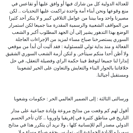
للعدالة الدولية كل من شارك فيها أو وافق عليها أو تقاعس في
منع وقوعها ونحن أبناء أمة واحدة تراكمت عليها التحديات .. لكن
مصيرنا واحد وما بيننا من عوامل التلاقي كبير و لا ينكر أحد كثيرا
من المواقف الشعبية والرسمية المقدرة منا جميعا لكن استمرار
الوضع بهذا التدهور يشير إلى أن الجهد المطلوب أكبر و الشعب
السوري يستصرخنا صباح مساء لمزيد من الإجراءات العاجلة
الفعالة و منذ بداية تولي للمسئولية : فقد آليت أن أبدأ من موقعي
ولا أظن أحدا منكم سيتأخر. و لتكن أزمة الشعب السوري الشقيق
إنذارا لنا جميعا لتوقظ فينا حكمة الراي وفضيلة التعقل، في حل
خلافاتنا بالحوار البناء والتعايش والتعاون على الخير لشعوبنا
ومستقبل أجيالنا.
ورسالتى الثالثة : إلى الضمير العالمي الحر : حكومات وشعوبا
أقول لهم كم وقعت من مذابح مروعة وإبادة جماعية على مدار
التاريخ في مناطق كثيرة في إفريقيا واوروبا .. كان تأخر الحسم
الدولي مصدر ألم للإنسانية كلها ، ولا نريد أن يتكرر هذا في مذابح
سوريا و الإبادة الجماعية التي تمارس بحقه صباح مساء و لا