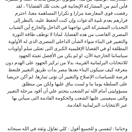
فأين أنتم من المشاركة الإيجابية في بحث تلك القضايا؟ ، لقد
رفضت قوى المعارضة مرارا و تكرارا المساهمة معنا، احترم
قرارهم بعدم تلبية الدعوات وإن كنت أتحفظ عليه، بالنظر إلى
التحديات المشتركة التي تواجهنا في الداخل والخارج أين الشباب
المصرى الغاضب من هذه القضايا، لماذا لا توظف طاقة الثورة
والتغيير في البناء سواء الشأن الداخلي المصرى الذى له الأولوية
المطلقة او في القضايا الإقليمية الكبرى التى تعتلى سلم أولويات
سياساتنا الخارجية الآن، او لم يكن من الأفضل تعبئة الجهود
للانتخابات البرلمانية القريبة، بدلا من تركيز الجهود على الهدم دون
معرفة كيف سيكون البناء بعدها مصر بدأت طريق التغيير فلنعط
فرصة للسياسات الإصلاح والتغيير أن تؤتى ثمارها، لم أكن حريصا
على السلطة يوما ما و لست بباق عليها ولكن من منطلق
مسؤوليتى أمام الله ثم الشعب يتحتم علي أن أقود مرحلة التغيير
والتى سيعيننى عليها الشعب والحكومة القادمة التى سيأتي بها
عبر الانتخابات البرلمانية القادمة.
وختاما : لنفسي و للجميع أقول : كلي تفاؤل وثقة في الله سبحانه