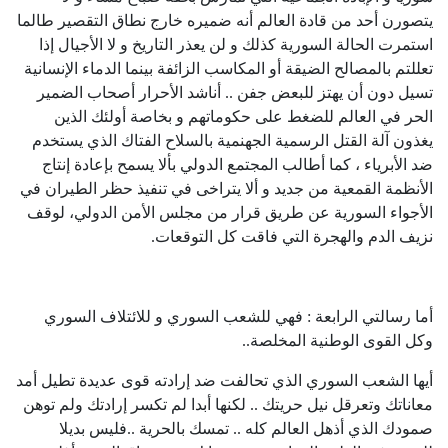
يتصورن أحد من قادة العالم أنه ضميره خارج نطاق التقصير طالما
استمرت الحالة السورية كذلك و لن يعذر التاريخ و لا الأجيال إذا
تعللتم بالمصالح الضيقة أو المكاسب الزائفة بينما الدماء الإنسانية
تسيل دون أن يهتز للبعض جفن .. أناشد الأحرار أصحاب الضمير
الحر في العالم للضغط على حكوماتهم و بخاصة أولئك الذين
يغذون آلة القتل الرسمية الجهنمية بالسلاح الفتاك الذي يستخدم
ضد الأبرياء ، كما أطالب المجتمع الدولي بألا يسمح بإعادة إنتاج
الأنظمة القمعية من جديد و ألا يتراخى في تنفيذ حظر الطيران في
الأجواء السورية عن طريق قرار من مجلس الأمن الدولي، لوقف
نزيف الدم والهجرة التي فاقت كل التوقعات.
أما رسالتي الرابعة : فهي للشعب السوري و للائتلاف السوري
وكل القوى الوطنية المخلصة..
أيها الشعب السوري الذي تحالفت ضد إرادته قوى عديدة تطيل أمد
معاناتك وتعرقل نيل حريتك .. لكنها أبدا لم تكسر إرادتك ولم توهن
صمودك الذي أذهل العالم كله .. تمسك بالحرية ..فليس بديلا