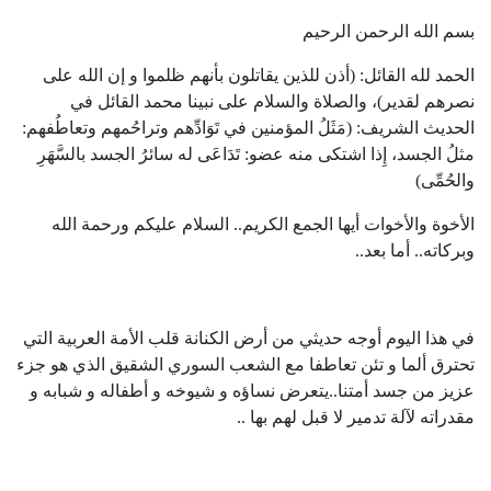
بسم الله الرحمن الرحيم
الحمد لله القائل: (أذن للذين يقاتلون بأنهم ظلموا و إن الله على
نصرهم لقدير)، والصلاة والسلام على نبينا محمد القائل في
الحديث الشريف: (مَثَلُ المؤمنين في تَوَادِّهم وتراحُمهم وتعاطُفهم:
مثلُ الجسد، إِذا اشتكى منه عضو: تَدَاعَى له سائرُ الجسد بالسَّهَرِ
والحُمِّى)
الأخوة والأخوات أيها الجمع الكريم.. السلام عليكم ورحمة الله
وبركاته.. أما بعد..
في هذا اليوم أوجه حديثي من أرض الكنانة قلب الأمة العربية التي
تحترق ألما و تئن تعاطفا مع الشعب السوري الشقيق الذي هو جزء
عزيز من جسد أمتنا..يتعرض نساؤه و شيوخه و أطفاله و شبابه و
مقدراته لآلة تدمير لا قبل لهم بها ..