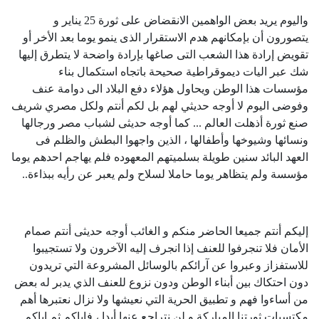
واليوم يريد بعض الواهمين الانقضاض على ثورة 25 يناير و
يتصورون أن بإمكانهم هدم الاستقرار الذى ينمو يوما بعد الأخر أو
تقويض إرادة هذا الشعب التى صاغها بإرادة واضحة لا يتطرق إليها
شك عبر اليات ديموقراطية صحيحة باتجاه استكمال بناء
مؤسسات هذا الوطن ويحاول هؤلاء دفع البلاد الى دوامة عنف
وفوضى اليوم لا أوجه حديثي لهم بل لكم أنتم ولكل مصري شريف
صنع ثورة أذهلت العالم ... كما أوجه حديثى لشباب مصر ورجالها
ونسائها وشيوخها وأطفالها ، الذين واجهوا البطش والظلم فى
العهد البائد سنين طويلة بسلميتهم المعهوده فلم يهاجم احدهم يوما
مؤسسة ولم يتظاهر يوما حاملا لسلاح ولم يعبر عن رأيه ببذاءة..
إليكم أنتم جميعا الحاضر منكم و الغائب أوجه حديثى أنتم صمام
الأمان فلا تنجرفوا للعنف إذا انجرف إليه الآخرون ولا تستجيبوا
للاستفزاز وعبروا عن آرائكم بالوسائل المشروعة التي تريدون
دون احتكاك بين أبناء الوطن ودون نزوع للعنف الذي يدبر له بعض
من أساءوا فهم و تطبيق الحرية التي نعيشها ولا نزال نعتبرها أهم
مكتسبات ثورتنا المباركة و لن نتراجع عنها أبدا ، فإياكم ثم إياكم