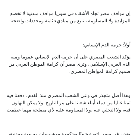
إن مواقف مصر تجاه الأشقاء في سوريا مواقف مبدئية لا تخضع
للمزايدة ولا للمساومة ، تنبع من مباديء ثابتة ومحددات واضحة:
أولاً: حرمة الدم الإنساني:
يؤكد الشعب المصري على أن حرمة الدم الإنساني عموما ومنه
الدم العربي الإسلامي، وترى مصر أن كرامة الموطن العربي من
صميم كرامة المواطن المصري.
وهذا أصل متجذر في وعي الشعب المصري منذ القدم ..دفعنا فيه
ثمنا غاليا من دماء أبناء شعبنا على مر التاريخ. ولا يمكن التهاون
فيه، ولا التخلي عنه ،ولا المساومة عليه لأي مصلحة مهما عظمت.
ونحن في مصر الثورة شعبًا وحكومة ومؤسساتٍ رسمية ومدنية،