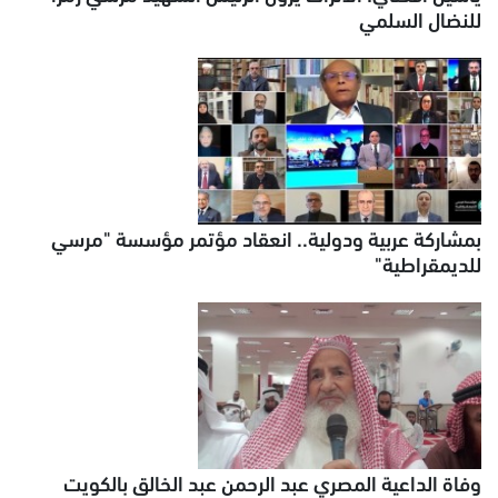
للنضال السلمي
بمشاركة عربية ودولية.. انعقاد مؤتمر مؤسسة "مرسي
للديمقراطية"
وفاة الداعية المصري عبد الرحمن عبد الخالق بالكويت