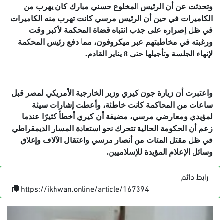
وتحدثت عن أن الرئيس المخلوع حسني مبارك كان يهرب من
الكاميرات في حين أن الرئيس مرسي كانت تهرب منه الكاميرات
في ظل إصراره على جذب انتباه قضاة المحكمة ﻷكبر وقت
ورغبته في مخاطبتهم عبر ميكروفون، مما دفع رئيس المحكمة
ﻹنهاء الجلسة وتأجيلها حتى 8 يناير القادم.
واعتبرت أن زيارة جون كيري وزير الخارجية اﻷمريكي لمصر قبل
ساعات من المحاكمة كانت خاطئة، وأعطت إشارات سيئة
لمؤيدي ومعارضي مرسي، مضيفة أن كيري أخطأ كثيرًا عندما
زعم أن الحكومة الحالية تتحرك نحو استعادة المسار الديمقراطي
في ظل مقتل المئات من أنصار مرسي واعتقال اﻵﻻف وإغلاق
وسائل اﻹعلام المؤيدة للإسلاميين.
رابط دائم
https://ikhwan.online/article/167394