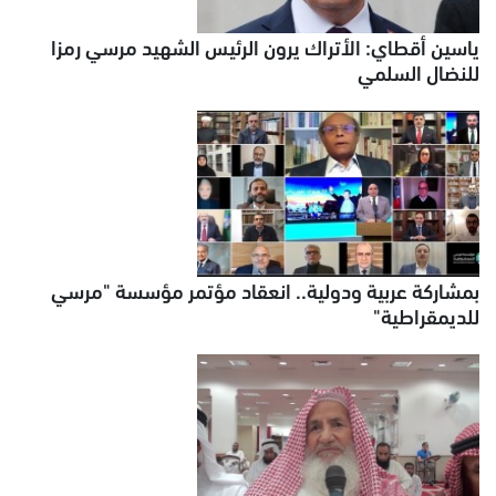
ياسين أقطاي: الأتراك يرون الرئيس الشهيد مرسي رمزا
للنضال السلمي
بمشاركة عربية ودولية.. انعقاد مؤتمر مؤسسة "مرسي
للديمقراطية"