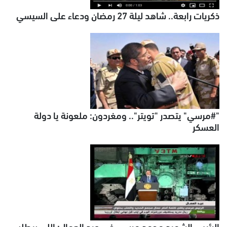
ذكريات رابعة.. شاهد ليلة 27 رمضان ودعاء على السيسي
"#مرسي" يتصدر "تويتر".. ومغردون: ملعونة يا دولة
العسكر
الرئيس الشهيد محمد مرسي في عيد العمال: اللي بيطلب