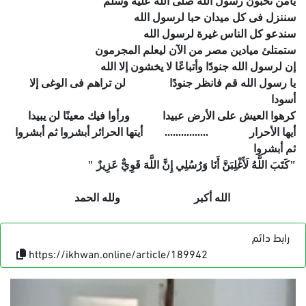
يامن تحبون رسول الله صلى الله عليه وسلم
سننزل فى كل ميدان حبا لرسول الله
سندعو كل الناس غيرة لرسول الله
ستمتلئ ميادين مصر من الآن ليعلم المجرمون
إن لرسول الله جنودًا وأتباعًا لا يخشون إلا الله
يا رسول الله قم فانظر جنودًا لن تراهم فى الوغى إلا
أسودا
كرهوا العيش على الأرض عبيدا ورأوا فيك معينًا لن يبيدا
أيها الأحرار
................
أيتها الحرائر أبشروا ثم أبشروا
ثم أبشروا
"كَتَبَ اللَّهُ لَأَغْلِبَنَّ أَنَا وَرُسُلِي إِنَّ اللَّهَ قَوِيٌّ عَزِيزٌ "
الله أكبر ولله الحمد
رابط دائم
https://ikhwan.online/article/189942