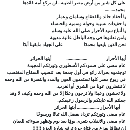
على كل شبر من أرض مصر الطيبة.. لن تركع أمه قائدها
محمد.........
يا أحفاد خالد والقعقاع وسلمان وعمار
يا حفيدات نسيبة وخولة وسمية والخنساء
يا أتباع سيد الأحرار صلي الله عليه وسلم
يامن تعلنوها فى وجه الباطل عالية مدوية
نحن الذين بايعوا محمدًا على الجهاد مابقينا أبدًًا
أيها الأحرار
..................
أيتها الحرائر
عام مضى على صمودكم الأسطوري وثورتكم المجيدة
توجتموه بحراك رائع في أول جمعة بعد تنصيب السفاح المغتصب
في ربوع مصر كلها تستمدون العون والمدد والنصرة من الله وحده
لا تنتظرون عونا من الشرق أو الغرب.
ولا تخشون وعيدًا ولا ترجون وعدًا إلا من الله وحده وكيف لا وقد
جعلتم الله غايتكم والرسول زعيمكم.
أيها الأحرار ................... أيتها الحرائر
عام مضى وثورتكم تزداد بفضل الله ثباتًا ورسوخًا
عام مضى والانقلاب يتعرى يومًٍا بعد يوم وتظهر سوءاته للعيان
إن نظامًا يفزع من فتاة حرة ترفع شارة العزة !!!!!!