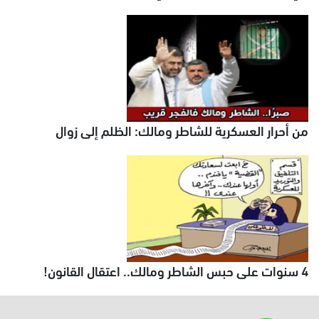
من أحرار العسكرية للشاطر ومالك: الظلم إلى زوال
4 سنوات على حبس الشاطر ومالك.. اعتقال القانون!