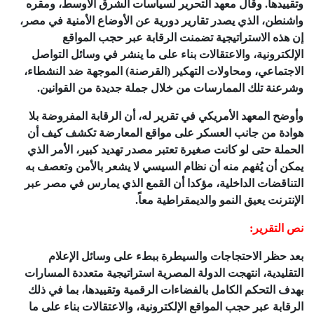
وتقييدها. وقال معهد التحرير لسياسات الشرق الأوسط، ومقره
واشنطن، الذي يصدر تقارير دورية عن الأوضاع الأمنية في مصر،
إن هذه الاستراتيجية تضمنت الرقابة عبر حجب المواقع
الإلكترونية، والاعتقالات بناء على ما ينشر في وسائل التواصل
الاجتماعي، ومحاولات التهكير (القرصنة) الموجهة ضد النشطاء،
وشرعنة تلك الممارسات من خلال جملة جديدة من القوانين.
وأوضح المعهد الأمريكي في تقرير له، أن الرقابة المفروضة بلا
هوادة من جانب العسكر على مواقع المعارضة تكشف كيف أن
الحملة حتى لو كانت صغيرة تعتبر مصدر تهديد كبير، الأمر الذي
يمكن أن يُفهم منه أن نظام السيسي لا يشعر بالأمن وتعصف به
التناقضات الداخلية، مؤكدا أن القمع الذي يمارس في مصر عبر
الإنترنت يعيق النمو والديمقراطية معاً.
نص التقرير:
بعد حظر الاحتجاجات والسيطرة ببطء على وسائل الإعلام
التقليدية، انتهجت الدولة المصرية استراتيجية متعددة المسارات
بهدف التحكم الكامل بالفضاءات الرقمية وتقييدها، بما في ذلك
الرقابة عبر حجب المواقع الإلكترونية، والاعتقالات بناء على ما