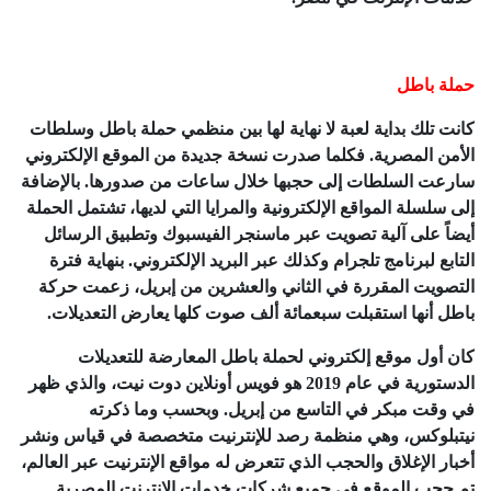
حملة باطل
كانت تلك بداية لعبة لا نهاية لها بين منظمي حملة باطل وسلطات
الأمن المصرية. فكلما صدرت نسخة جديدة من الموقع الإلكتروني
سارعت السلطات إلى حجبها خلال ساعات من صدورها. بالإضافة
إلى سلسلة المواقع الإلكترونية والمرايا التي لديها، تشتمل الحملة
أيضاً على آلية تصويت عبر ماسنجر الفيسبوك وتطبيق الرسائل
التابع لبرنامج تلجرام وكذلك عبر البريد الإلكتروني. بنهاية فترة
التصويت المقررة في الثاني والعشرين من إبريل، زعمت حركة
باطل أنها استقبلت سبعمائة ألف صوت كلها يعارض التعديلات.
كان أول موقع إلكتروني لحملة باطل المعارضة للتعديلات
الدستورية في عام 2019 هو فويس أونلاين دوت نيت، والذي ظهر
في وقت مبكر في التاسع من إبريل. وبحسب وما ذكرته
نيتبلوكس، وهي منظمة رصد للإنترنيت متخصصة في قياس ونشر
أخبار الإغلاق والحجب الذي تتعرض له مواقع الإنترنيت عبر العالم،
تم حجب الموقع في جميع شركات خدمات الإنترنت المصرية