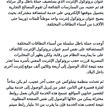
عنوان بروتوكول الإنترنت الذي يستضيف حملة باطل وكل مراياه
قد تم حجبه. من الممارسات الشائعة أن تقوم المصالح التجارية
بتحميل موقعها الإلكتروني على خدمة استضافة مشتركة، بحيث
يصبح عنوان بروتوكول إنترنت واحد موطناً للمئات (وربما حتى
الآلاف) من أسماء النطاقات المختلفة.
أوجدت حملة باطل سلسلة من أسماء النطاقات المختلفة
المستضافة على نفس اسم عنوان بروتوكول الإنترنت للالتفاف
على ما يمارسه النظام من رقابة. ولكن يظهر أن المخابرات
المصرية قررت حجب بروتوكول الإنترنت المعني بأسره مما تعذر
معه نتيجة لذلك الوصول إلى أربعة وثلاثين ألف موقع إنترنت أخرى
داخل البلاد.
ثم تحدثت منظمة نيتبلوكس عن حجب آخر عجيب. لم يكن متاحاً
لفترة قصيرة في الثامن عشر من إبريل الوصول إلى خدمة بيتلي
لتقصير عناوين المواقع. تسمح هذه الخدمة للزبائن بعمل روابط
مختزلة يمكن من خلالها الوصول إلى نفس الصفحة المطلوبة.
نتيجة لحجب هذه الخدمة فإن ما يقرب من 34 مليار رابط سيتم