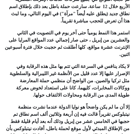
الأربع خلال 12 ساعة. سارعت حملة باطل بعد ذلك بإطلاق اسم
نطاق جديد (يطلق عليه أيضاً "مرآة") في اليوم التالي، وما لبث
هذا أن تعرض للحجب مباشرة تقريباً.
استمر هذا النمط يومياً حتى آخر يوم في التصويت في الثاني
والعشرين من إبريل ، حتى صار إجمالي عدد المواقع المرايا على
الإنترنت عشرة مواقع، كلها أطلقت ثم حجبت خلال فترة أسبوعين
اثنين.
لا يكاد ينافس في السرعة التي تتم بها مثل هذه الرقابة وفي
الإصرار عليها إلا عدد قليل من الأنظمة غير الليبرالية والسلطوية
مثل تركيا والصين. من الواضح أن منظمي حملة المعارضة
ووكالات المخابرات، كليهما، كانا على استعداد لخوض معركة
طويلة المدى من الرقابة ومحاولات الالتفاف حولها.
إلا أن ما لم يكن واضحاً هو نوايا الدولة عندما نشرت منظمة
نيتبلوكس تقريراً قالت فيه إن أربعة وثلاثين ألف اسم نطاق تم
حجبها في الخامس عشر من إبريل وذلك أنه بعد أيام قليلة فقط
من الإطلاق المبدئي لأول موقع لحملة باطل، أفادت نيتبلوكس بأن