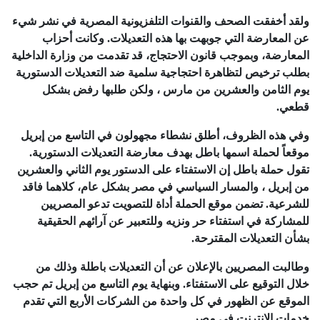
ولقد أخفقت الصحف والقنوات التلفزيونية المصرية في نشر شيء
عن المعارضة التي جوبهت بها هذه التعديلات. وكانت أحزاب
المعارضة، وبموجب قانون الاحتجاج، قد تقدمت من وزارة الداخلية
بطلب ترخيص لتظاهرة احتجاجية سلمية ضد التعديلات الدستورية
يوم الثامن والعشرين من مارس ، ولكن طلبها رفض بشكل
قطعي.
وفي هذه الظروف، أطلق نشطاء مجهولون في التاسع من إبريل
موقعاً لحملة اسمها باطل بهدف معارضة التعديلات الدستورية.
تقول حملة باطل إن الاستفتاء على الدستور يوم الثاني والعشرين
من إبريل ، والمسار السياسي في مصر بشكل عام، كلاهما فاقد
للشرعية. تضمن موقع الحملة أداة للتصويت تدعو المصريين
للمشاركة في استفتاء حر ونزيه وللتعبير عن آرائهم الحقيقية
بشأن التعديلات المقترحة.
وطالبت المصريين بالإعلان عن أن التعديلات باطلة وذلك من
خلال التوقيع على الاستفتاء. وبنهاية يوم التاسع من إبريل تم حجب
الموقع عن الظهور في كل واحدة من الشركات الأربع التي تقدم
خدمات الإنترنت في مصر.