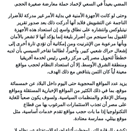
المضي بعيداً في السعي لإخماد حملة معارضة صغيرة الحجم.
وحتى لو كانت الأجهزة الأمنية في بداية الأمر غير مدركة للأضرار
الناجمة عن التشويش فلابد أنها أدركت ذلك بعد صدور تقرير
نيتبلوكس وانتشاره على نطاق واسع. إن استعداد هذه الأجهزة
للقبول بما سينجم من أضرار بليغة إنما يؤكد أنها لا تشعر بالأمان
وبأنها مرعوبة من الإنترنيت ومن إمكانية أن تؤدي تارة أخرى إلى
إشعال حراك شعبي كبير. وأخيراً، لطالما تفاخر السيسي بأن لديه
خططاً لتحويل مصر إلى مركز رقمي رئيس لخدمة أفريقيا
ومنطقة الشرق الأوسط. إلا أن استعداد النظام لحجب مواقع
معينة أياً كان الثمن يتناقض مع ذلك الهدف.
يزيد عدد المواقع المحجوبة حتى اليوم داخل البلاد عن خمسمائة
موقع، بما في ذلك الكثير من المواقع الإخبارية المستقلة ومواقع
وسائل الإعلام والمنظمات السياسية. ولسوف يكون صعباً للغاية
على مصر أن تجذب الاستثمارات المرغوب بها من قطاع
التكنولوجيا إذا ما بات حجب مواقع تقدم خدمات أساسية، مثل
موقع بيتلي، ممارسة معتادة.
تكشف الرقابة التي لوحظت أثناء إجراء الاستفتاء عن نظام لا