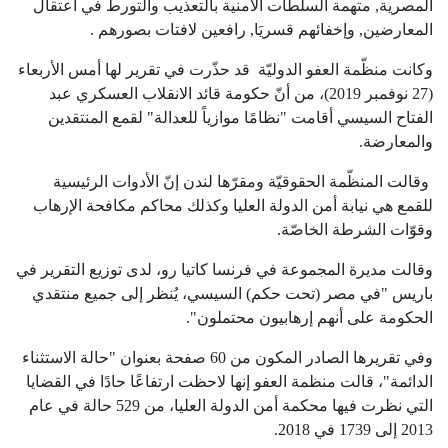
المصرية, متهمة السلطات الأمنية بالتعذيب والتورط في اعتقال
المعارضين, وإخفائهم قسريَا, رافعين لافتات بصورهم .
وكانت منظّمة العفو الدوليّة قد حذّرت في تقرير لها أمس الأربعاء
(27 نوفمبر 2019)، من أنّ حكومة قائد الانقلاب العسكري عبد
الفتاح السيسي أقامت "نظامًا موازياً للعدالة" لقمع المنتقدين
والمعارضة.
وقالت المنظّمة الحقوقيّة ومقرّها لندن إنّ الأدوات الرئيسية
للقمع هي نيابة أمن الدولة العليا وكذلك محاكم مكافحة الإرهاب
وقوّات الشرطة الخاصّة.
وقالت مديرة المجموعة في فرنسا كاتيا رو، لدى توزيع التقرير في
باريس "في مصر (تحت حكم) السيسي، يُنظر إلى جميع منتقدي
الحكومة على أنهم إرهابيون محتملون".
وفي تقريرها الصادر المكون من 60 صفحة بعنوان "حالة الاستثناء
الدائمة"، قالت منظمة العفو إنها لاحظت ارتفاعًا حادًا في القضايا
التي نظرت فيها محكمة أمن الدولة العليا، من 529 حالة في عام
2013 إلى 1739 في 2018.