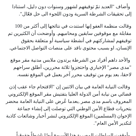
وأضاف "العديد تمّ توقيفهم لشهور وسنوات دون دليل، استنادا
إلى تحقيقات الشرطة السرية ودون اللجوء الى حل فعّال".
وقالت منظمة العفو إنها استندت في نتائجها إلى أكثر من 100
مقابلة مع موقوفين سابقين ومحاميهم. وأوضحت أن الكثيرين تم
توقيفهم لمشاركتهم في أنشطة سياسية أو متعلقة بحقوق
الإنسان، او بسبب محتوى ناقد على منصات التواصل الاجتماعي.
والأحد داهم أفراد من الشرطة يرتدون ملابس مدنية مقر موقع
"مدى مصر" الإخباري واحتجزوا ثلاثة محررين، أطلق سراحهم
لاحقا، بعد يوم من توقيف محرر آخر يعمل في الموقع نفسه.
وقالت النيابة العامة في بيان الاثنين إن "الاقتحام جاء عقب إذن
قضائي من نيابة أمن الدولة العليا بتفتيش مقر الموقع الإلكتروني
المعروف باسم مدى مصر ,بعدما عُرض على النيابة العامة محضر
بتحريات قطاع الأمن الوطني التي توصلت إلى إنشاء جماعة
الإخوان (المسلمين) الموقع الإلكتروني لنشر أخبار وشائعات كاذبة
لتكدير الأمن العام".
وأوقفت السلطات المصرية هذا الأسبوع أيضًا ناشطاً حقوقياً