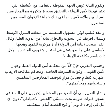
وتقوم النيابة (وهي الجهة المنوطة بالتعامل مع الأنشطة التي
تعتبر تهديدًا لأمن الدولة) بالتحقيق بصورة متكررة مع المعارضين
السياسيين والإسلاميين بما في ذلك جماعة الإخوان المسلمين
المحظورة.
وانتقد فيليب لوثر، مسؤول المنظمة عن منطقة الشرق الأوسط
وشمال افريقيا في البحوث والدفاع، نيابة أمن الدولة العليا. وقال
"لقد أصبحت (نيابة أمن الدولة) أداة مركزية للقمع، وهدفها
الأساسي على ما يبدو يتمثل في احتجاز وتخويف المنتقدين، وكل
ذلك باسم مكافحة الإرهاب".
وحسب التقرير، فإنّ كلّاً من محكمة أمن الدولة العليا، وجهاز
الأمن القومي، وقوات الشرطة الخاصة، ومحاكم مكافحة الإرهاب
"ظهرت كنظامٍ قضائيّ موازٍ لتوقيف المعارضين السلميين
واستجوابهم ومحاكمتهم".
وأشار التقرير إلى أنّ العديد من المعتقلين يُجبرون على البقاء في
السجن فترات طويلة تحت مسمّى "الحبس الاحتياطي"، دون أيّ
أمل في إرجاء قانوني أو فتح القضية أمام المحكمة.