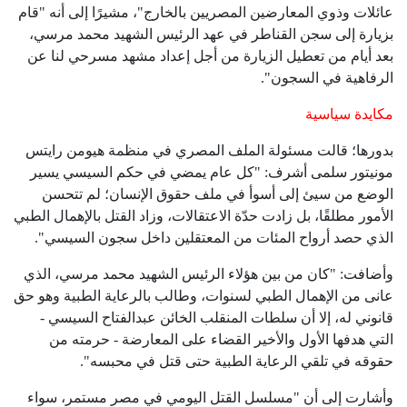
عائلات وذوي المعارضين المصريين بالخارج"، مشيرًا إلى أنه "قام
بزيارة إلى سجن القناطر في عهد الرئيس الشهيد محمد مرسي،
بعد أيام من تعطيل الزيارة من أجل إعداد مشهد مسرحي لنا عن
الرفاهية في السجون".
مكايدة سياسية
بدورها؛ قالت مسئولة الملف المصري في منظمة هيومن رايتس
مونيتور سلمى أشرف: "كل عام يمضي في حكم السيسي يسير
الوضع من سيئ إلى أسوأ في ملف حقوق الإنسان؛ لم تتحسن
الأمور مطلقًا، بل زادت حدّة الاعتقالات، وزاد القتل بالإهمال الطبي
الذي حصد أرواح المئات من المعتقلين داخل سجون السيسي".
وأضافت: "كان من بين هؤلاء الرئيس الشهيد محمد مرسي، الذي
عانى من الإهمال الطبي لسنوات، وطالب بالرعاية الطبية وهو حق
قانوني له، إلا أن سلطات المنقلب الخائن عبدالفتاح السيسي -
التي هدفها الأول والأخير القضاء على المعارضة - حرمته من
حقوقه في تلقي الرعاية الطبية حتى قتل في محبسه".
وأشارت إلى أن "مسلسل القتل اليومي في مصر مستمر، سواء