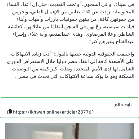
في سيناء، أو في السجون، أو تحت التعذيب، حتى إن أعداد النساء
المحبوسات زادت عن 150، يعانين من الإهمال الطبي، ويحرمن
من حقوقهن كافة، من بينهن حقوقيات بارزات وأمهات وأبناء
قيادات سياسية، زجَّ بهن في السجن انتقامًا من عائلائهن، كعائشة
الشاطر، وعلا القرضاوي، وهدى عبدالمنعم، وآية علاء، وإسراء
عبدالفتاح وغيرهن كثر".
واختتمت الحقوقية الدولية حديثها بالقول: "أدت زيادة الانتهاكات
على الأصعدة كافة إلى انتقاد مصر دوليا خلال الاستعراض الدوري
الشامل لها لدى الأمم المتحدة، ونقلت أكبر كمية من التوصيات
الممكنة وهو ما يؤكد بشاعة الانتهاكات التي تحدث في مصر".
رابط دائم
https://ikhwan.online/article/237761