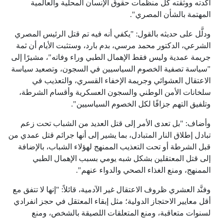
أكدته ووثقته كل منظمات حقوق الإنسان المحلية والعالمية
المهتمة بالشأن المصري".
ودلَّل على حديثه بالقول: "يكفي أنه فيه تم قتل الرئيس المصري
الشرعي، الدكتور محمد مرسي، بدم بارد، وستثبت الأيام أن ثمة
جريمة عمدية وليس فقط الإهمال الطبي وراء وفاته"، مشيرًا إلى
"سياسة تصفية الخصوم السياسيين في السجون، وتصعيد سياسة
الاعتقال العشوائي وجريمة الإخفاء القسري، والتعذيب في
سلخانات الأمن الوطني والسجون العسكرية وأقسام الشرطة،
وتلفيق التهم جزافًا لكل الخصوم السياسيين".
وأضاف: "بل تعدى الأمر إلى قتل العديد من الشباب تحت زعم
تبادل إطلاق النار المتبادل، بما يشير إلى أنها جرائم قتل عمدي من
قبل الشرطة أو تحت التعذيب الممنهج لهؤلاء الشباب، بالإضافة
إلى قتل المعتقلين بشكل شبه يومي بسبب الإهمال الطبي
الممنهج، ومنع الغذاء الصحي والدواء عنهم".
وفنَّد العشري ظروف الاعتقال غير الآدمية، قائلاً: "إنها لا تتفق مع
أقل معايير الاحتجاز الدولية؛ مثل إبقاء المعتقل في حجز انفرادي
لسنوات متعاقبة، ومنع المتعلقات اللصيقة بالشخص، ومنع