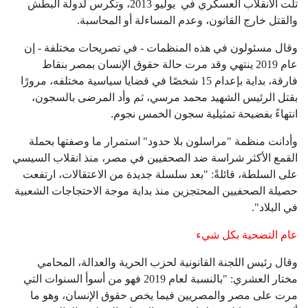
تلت الانقلاب العسكري في يوليو 2013، وتكرس لدولة البطش
والقتل خارج القانون، وعدم المساءلة أو المحاسبة.
وقال مسئولون في هذه المنظمات - في تصريحات مختلفة - إن
عام 2019 ينتهي وقد مرت حالة حقوق الإنسان بمصر بنقاط
فارقة، بداية بإعدام 15 شخصًا في قضايا سياسية مختلفه، مرورًا
بقتل الرئيس الشهيد محمد مرسي، ثم وأد المرضى بالسجون،
انتهاءً بفضيحة تمثيلية سجون الخمس نجوم.
وأدانت منظمة "مراسلون بلا حدود" استمرار ما وصفتها بحملة
القمع الأكثر شراسة ضد الصحفيين في مصر، منذ انقلاب السيسي
على السلطة، قائلةً: "بعد سلسلة جديدة من الاعتقالات، ارتفعت
حصيلة الصحفيين المحتجزين منذ بداية موجة الاحتجاجات الشعبية
في البلاد".
عام التضحية بكل شيء
وقال رئيس اللجنة القانونية لحزب الحرية والعدالة، المحامي
مختار العشري: "بالنسبة لعام 2019 فهو من أسوأ السنوات التي
مرت على مصر والمصريين فيما يخص حقوق الإنسان، وهو ما