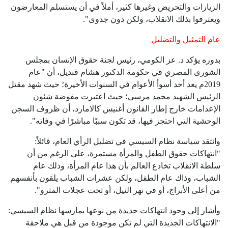
الزيارات والتحريض وغيرها كثير، أملاً في أن يستسلم المعارضون
ويعترفوا بذلك الانقلاب، ولكن دون جدوى".
عام التمثيل والتضليل
بدوره يؤكد د. عز الكومي، رئيس لجنة حقوق الإنسان بمجلس
الشورى المصري في حكومة الدكتور هشام قنديل، أن "عام
2019م يعد أحد أسوأ الأعوام في السنوات الأخيرة؛ حيث شهد مقتل
الرئيس الشهيد محمد مرسي؛ حيث اعتبرت مفوضة شئون
الإعدامات خارج إطار القانون أغنيس كالامارد، أن ظروف السجن
الوحشية التي احتجز فيها، قد تكون سببًا مباشرًا في وفاته".
وانتقد سياسة نظام السيسي في تضليل الرأي العام، قائلاً:
"انتهاكات حقوق الطفل والمرأة مستمرة، على الرغم من أن
سلطة الانقلاب تخادع العالم بأن هذا عام المرأة، وذلك عام
الشباب، وذاك عام الطفل، ولكن عشرات الشباب يلقون بأنفسهم
من أعلى الأبراج، أو في نهر النيل، أو تحت عجلات المترو".
وأشار إلى وجود انتهاكات جديدة من نوعها يمارسها نظام السيسي:
"الانتهاكات الجديدة التي لم تكن موجودة من قبل هي ملاحقة