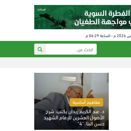
ذي أتلانتك: تهد
مفاهيم أساسية
د. عبد الكريم زيدان يكتب: شرح
الأصول العشرين للإمام الشهيد
حسن البنا.."4"