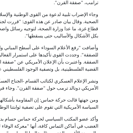
ترامب، "صفقة القرن".
وجاء الإضراب تلبية لدعوة من القوى الوطنية والإس
الصحية. وقال بيان صادر عن هذه القوى: "قررت لجنة
قطاع غزة، ما عدا وزارة الصحة، لتوجيه رسائل واضح
بكل الأشكال والأساليب حتى يسقطها".
وأضافت "رفع الأعلام السوداء على أسطح المباني و
للصفقة". وجددت القوى تأكيدها على استمرار الفعالي
الصفقة. واعتبرت بأن الإعلان الأمريكي عن "صفقة ا
القضية الفلسطينية، بل وتصفية الوجود الفلسطيني عل
ونشر الإعلام العسكري لكتائب القسام -الجناح الع
الأمريكي دونالد ترمب حول "صفقة القرن". وجاء في 
ومن جهتها قالت حركة حماس: إن المقاومة بأشكالها 
السياسة الأمريكية التي تقوم على تصفية ثوابتنا الوط
وأكد عضو المكتب السياسي لحركة حماس حسام بدران
الغضب في أماكن التماس كافة، أنها "معركة الوفاء