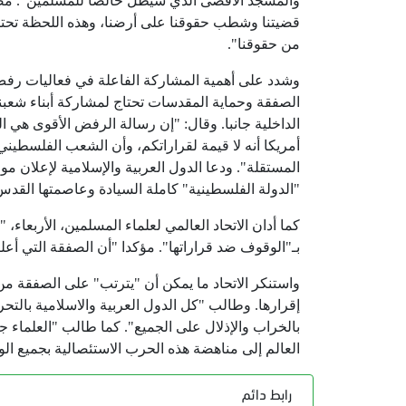
والمسجد الأقصى الذي سيظل خالصا للمسلمين". مضيفا 
قضيتنا وشطب حقوقنا على أرضنا، وهذه اللحظة تحتا
من حقوقنا".
وشدد على أهمية المشاركة الفاعلة في فعاليات رفض
الصفقة وحماية المقدسات تحتاج لمشاركة أبناء شعب
الداخلية جانبا. وقال: "إن رسالة الرفض الأقوى هي ا
أمريكا أنه لا قيمة لقراراتكم، وأن الشعب الفلسطي
المستقلة". ودعا الدول العربية والإسلامية لإعلان
"الدولة الفلسطينية" كاملة السيادة وعاصمتها القدس
كما أدان الاتحاد العالمي لعلماء المسلمين، الأربعاء
بـ"الوقوف ضد قراراتها". مؤكدا "أن الصفقة التي أعلن
واستنكر الاتحاد ما يمكن أن "يترتب" على الصفقة من
إقرارها. وطالب "كل الدول العربية والاسلامية بالتح
بالخراب والإذلال على الجميع". كما طالب "العلماء ج
العالم إلى مناهضة هذه الحرب الاستئصالية بجميع الو
رابط دائم