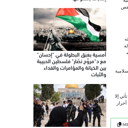
ية
تقص
ه
ة
أمسية بعَبَق البطولة في "إحسان"
مع د"مروِّح نصّار" فلسطين الحبيبة
بين الخيانة والمؤامرات والفداء
سلامية
والثبات
تي إلا
أحرار
ht