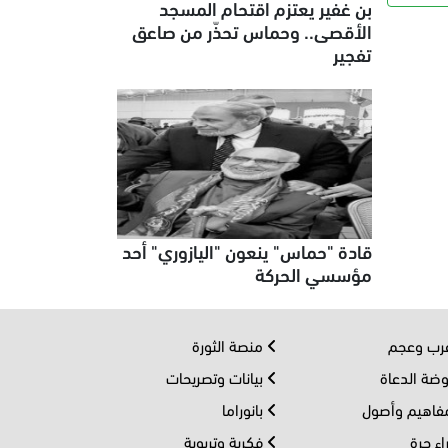
بن غفير يعتزم اقتحام المسجد
الأقصى.. وحماس تحذّر من صاعق
تفجير
قادة "حماس" ينعون "اليازوري" أحد
مؤسسي الحركة
ب وعجم
منصة الثورة
ضة الدعاة
بيانات وتصريحات
اهيم وأصول
بانوراما
اء حرة
فكرية وتربوية