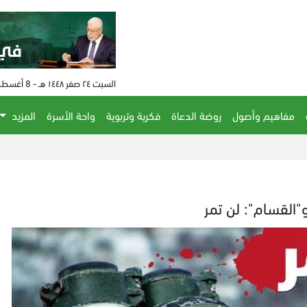
السبت ٢٤ صفر ١٤٤٨ هـ - 8 أغسطس 2026 م - الساعة 06:29 م
مفاهيم وأصول
روضة الدعاة
فكرية وتربوية
واحة الأسرة
المزيد
القسام": لن تمر