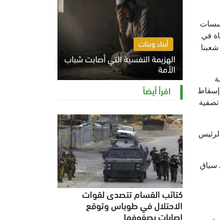
ؤسسات
اة في
أبناء وبنات
شعبنا
الهزيمة النفسية التي أصابت شباب
الأمة
ة
الخميس 6 أغسطس 2026 11:12 ص
اقرأ أيضاً
 إسقاط
 تصفية
الرئيس
 سياق
كتائب القسام تتصدى لقوات
الاحتلال في طوباس وتوقع
إصابات بصفوفها