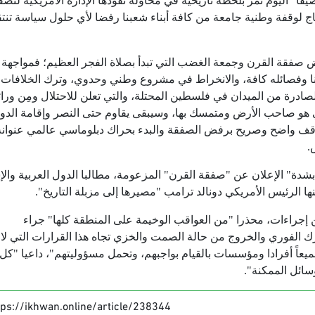
"اليوم نمر بلحظة تاريخية في محاولة تقودها الإدارة الأمريكية لتصف
ج لوقفة وطنية جامعة من كافة أبناء شعبنا رفضا لأي حلول سياسة تن
 صفقة القرن وجمعة الغضب التي تبدأ بصلاة الفجر العظيم؛ فمواجهة
نا وفصائله كافة، والانخراط في مشروع وطني وحدوي، وترك الخلافات
لصادرة من الميدان في فلسطين المحتلة، والتي تعلن للاحتلال ومِن ورائ
ني هو صاحب الأرض ومتمسك بها، وسيبقى يقاوم حتى النصر وإقامة الدول
 موقف واضح وصريح برفض الصفقة والبدء بحراك دبلوماسي عالمي عنوانه
.
، "بشدة" الإعلان عن "صفقة القرن" المزعومة، مطالبا الدول العربية والإ
ها الرئيس الأمريكي دونالد ترامب "مصيرها إلى مزبلة التاريخ".
 إجراءات، محذرا "من العواقب الوخيمة على المنطقة كلها" جراء
رك الفوري والخروج من حالة الصمت والخزي تجاه هذا القرارات التي لا تأ
ميعاً أفرادا ومؤسسات بالقيام بواجبهم، وتحمل مسؤوليتهم"، داعيا "كل 
سائل الممكنة".
tps://ikhwan.online/article/238344