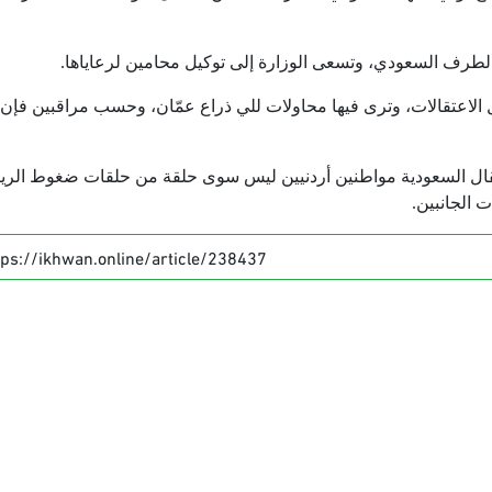
 الطرف السعودي، وتسعى الوزارة إلى توكيل محامين لرعاياها.
الاعتقالات، وترى فيها محاولات للي ذراع عمّان، وحسب مراقبين فإن
اعتقال السعودية مواطنين أردنيين ليس سوى حلقة من حلقات ضغوط الر
 الجانبين.
tps://ikhwan.online/article/238437