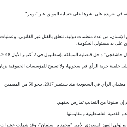
 في تغريدة على نشرها على حسابه الموثق عبر "تويتر".
الإنسان، من عدة منظمات دولية، تتعلق بالقتل غير القانوني، وعمليات
 على يد مسئولي الحكومة.
" داخل قنصلية المملكة بإسطنبول في 2 أكتوبر الأول 2018.
ى خلفية حرية الرأي في سجونها، ولا تسمح للمؤسسات الحقوقية بزيارت
كما تقدر حصيلة حقوقية، من تم معرفة أسمائهم من معتقلي الرأي في السعودية منذ سبتمبر 2017، بنحو 50 من المقيمين
م القضية الفلسطينية ومقاومتها.
التابع لولي العهد السعودي الأمير "محمد بن سلمان"، وقد شملت عشرات