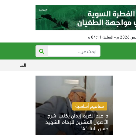
الحكم على مفتي النظام البائد 
مفاهيم أساسية
د. عبد الكريم زيدان يكتب: شرح
الأصول العشرين للإمام الشهيد
حسن البنا.."4"