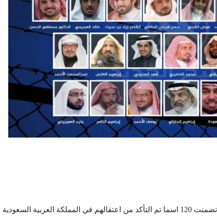
نشر حساب "معتقلي الرأي"السعودي، قائمة محدثة تضمنت 120 اسما تم التأكد من اعتقالهم في المملكة العربية السعودي