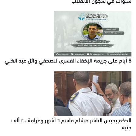
سنوات في سجون الانقلاب
8 أيام على جريمة الإخفاء القسري للصحفي وائل عبد الغني
الحكم بحبس الناشر هشام قاسم ٦ أشهر وغرامة ٢٠ ألف
جنيه