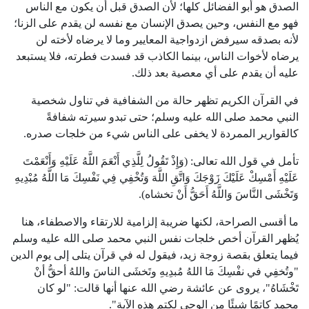
الصدق هو أبو الفضائل كلها؛ لأن الصدق قبل أن يكون مع الناس
فهو مع النفس، وحين يصدق الإنسان مع نفسه لن يقدم على الزنا؛
لأنه بصدقه سيرفض ازدواجية المعايير وما لا يرضاه لأخته لن
يرضاه لأخوات الناس، بينما الكاذب قد فسدت فطرته، فلا يستبعد
عليه أن يقدم على أي معصية بعد ذلك.
في القرآن الكريم تظهر حالة من الشفافية في تناول شخصية
النبي محمد صلى الله عليه وسلم؛ حتى تبدو سيرته شفافةً
كالقوارير الممردة لا يخفى على الناس شيء من خلجات صدره.
تأمل في قول الله تعالى: (وَإِذْ تَقُولُ لِلَّذِي أَنْعَمَ اللَّهُ عَلَيْهِ وَأَنْعَمْتَ
عَلَيْهِ أَمْسِكْ عَلَيْكَ زَوْجَكَ وَاتَّقِ اللَّهَ وَتُخْفِي فِي نَفْسِكَ مَا اللَّهُ مُبْدِيهِ
وَتَخْشَى النَّاسَ وَاللَّهُ أَحَقُّ أَنْ تخشاه).
ما أقسى الصراحة، لكنها ضريبة إلزامية للارتقاء والاصطفاء، هنا
يُظهر القرآن أخص خلجات نفس النبي محمد صلى الله عليه وسلم
فيما يتعلق بقصة زوجة زيد، فيقول له في قرآن يتلى إلى يوم الدين
"وتُخفِي في نفْسِكَ مَا اللهُ مُبدِيهِ وتَخشَى الناسَ واللهُ أحقُّ أنْ
تَخْشَاهُ"، يروى عن عائشة رضي الله عنها أنها قالت: "لو كان
محمد كاتمًا شيئًا من الوحي لكتم هذه الآية".