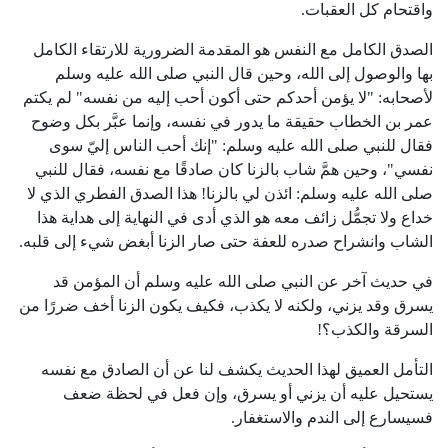
واقتحام كل العقبات.
الصدق الكامل مع النفس هو المقدمة الضرورية للارتقاء الكامل
بها والوصول إلى الله، وحين قال النبي صلى الله عليه وسلم
لأصحابه: "لا يؤمن أحدكم حتى أكون أحب إليه من نفسه" لم يكتم
عمر بن الخطاب حقيقة ما يدور في نفسه، وإنما عبَّر بكل وضوح
فقال للنبي صلى الله عليه وسلم: "إنك أحب الناس إليّ سوى
نفسي"، وحين همَّ شاب بالزنا كان صادقًا مع نفسه، فقال للنبي
صلى الله عليه وسلم: ائذن لي بالزنا! هذا الصدق الفطري الذي لا
خداع ولا تجمُّل زائف معه هو الذي أدى في النهاية إلى هداية هذا
الشاب وانشراح صدره للعفة حتى صار الزنا أبغض شيء إلى قلبه.
في حديث آخر عن النبي صلى الله عليه وسلم أن المؤمن قد
يسرق وقد يزني، ولكنه لا يكذب، فكيف يكون الزنا أخف ضررًا من
السرقة والكذب؟!
التأمل العميق لهذا الحديث يكشف لنا عن أن الصادق مع نفسه
يستحيل عليه أن يزني أو يسرق، وإن فعل في لحظة ضعف
فسيسارع إلى الندم والاستغفار.