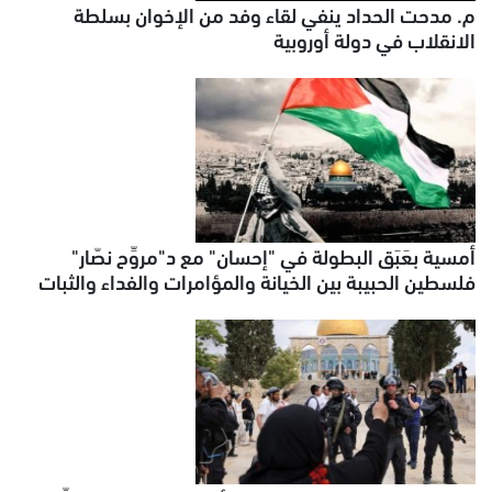
م. مدحت الحداد ينفي لقاء وفد من الإخوان بسلطة
الانقلاب في دولة أوروبية
أمسية بعَبَق البطولة في "إحسان" مع د"مروِّح نصّار"
فلسطين الحبيبة بين الخيانة والمؤامرات والفداء والثبات