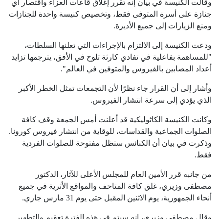
وقالت الكنيسة في بيان إنه تقرر إغلاق قاعات العزاء واقتصار أي
جنازة على أسرة المتوفى فقط، وتخصيص كنيسة واحدة للجنازات
ومنع الزيارات إلى جميع الأديرة.
ودعت الكنيسة إلى الالتزام بالإجراءات التي تعلنها السلطات،
"للمساهمة بفاعلية في تفادي كارثة تلوح في الأفق، يترجمها تزايد
أعداد المصابين بالفيروس والمتوفين في العالم".
وأشار إلى أن القرار جاء نظرًا لأن التجمعات تمثل الخطر الأكبر
الذي يؤدي إلى سرعة انتشار الفيروس.
وكانت الكنيسة الكاثوليكية قد أعلنت أمس الجمعة وقف كافة
الصلوات الجماعية والقداسات، للوقاية من انتشار فيروس كورونا.
وذكرت في بيان أن الكنائس ستظل مفتوحة للصلوات الفردية
فقط.
من جانبه قرر الأمين العام للمجلس الأعلى للآثار، الدكتور
مصطفى وزيري، غلق كافة المتاحف والمواقع الأثرية في جميع
أنحاء الجمهورية، يوم الاثنين المقبل حتى يوم 31 مارس جاري.
وقال مصطفى وزيري، انه سيتم في هذه الفترة تعقيم والتطهير