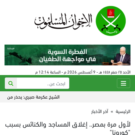
الأحد ٢٥ صفر ١٤٤٨ هـ - 9 أغسطس 2026 م - الساعة 12:14 م
الشيخ عكرمة صبري: يحذر من مساعي ا
الرئيسية
»
آخر الأخبار
لأول مرة بمصر.. إغلاق المساجد والكنائس بسبب
"كورونا"