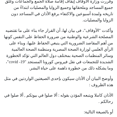
وقررت وزارة الأوقاف إيقاف إقامة صلاة الجمع والجماعات وغلق
جميع المساجد وملحقاتها وجميع الزوايا والمصليات ابتداءً من
تاريخه ولمدة أسبوعين والاكتفاء برفع الأذان في المساجد دون
الزوايا والمصليات.
وأكدت "الأوقاف"، فى بيان لها، أن القرار جاء بناء على ما تقتضيه
المصلحة الشرعية والوطنية من ضرورة الحفاظ على النفس كونها
من أهم المقاصد الضرورية التي ينبغي الحفاظ عليها، وبناء على
الرأي العلمي لوزارة الصحة المصرية ومنظمة الصحة العالمية
وسائر المنظمات الصحية بمختلف دول العالم التي تؤكد الخطورة
الشديدة للتجمعات في نقل فيروس كورونا المستجد "covid -19"،
وما يشكله ذلك من خطورة داهمة على حياة البشر.
وأوضح البيان أن الأذان سيكون بإحدى الصيغتين الواردتين في مثل
هذه الظروف :
الأذان كاملا ويتبعه المؤذن بقوله : ألا صلوا في بيوتكم , ألا صلوا في
رحالكم .
أو بالصيغة التالية: