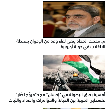
م. مدحت الحداد ينفي لقاء وفد من الإخوان بسلطة
الانقلاب في دولة أوروبية
أمسية بعَبَق البطولة في "إحسان" مع د"مروِّح نصّار"
فلسطين الحبيبة بين الخيانة والمؤامرات والفداء والثبات