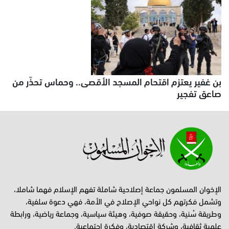
بن غفير يعتزم اقتحام المسجد الأقصى.. وحماس تحذّر من
صاعق تفجير
الإخوان المسلمون جماعة إصلاحية شاملة تفهم الإسلام فهما شاملا،
وتشمل فكرتهم كل نواحي الإصلاح في الأمة، فهي دعوة سلفية،
وطريقة سُنية، وحقيقة صوفية، وهيئة سياسية، وجماعة رياضية، ورابطة
علمية ثقافية، وشركة اقتصادية، وفكرة اجتماعية.