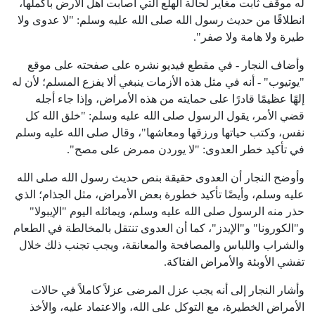
له موقف ثابت مغاير لحالة الهلع التي أصابت أهل الأرض بأكملها،
انطلاقًا من حديث رسول الله صلى الله عليه وسلم: "لا عدوى ولا
طيرة ولا هامة ولا صفر".
وأضاف النجار - في مقطع فيديو نشره على صفحته على موقع
"يوتيوب" - أنه في مثل هذه الأزمات ينبغي ألا يفزع المسلم؛ لأن له
إلهًا عظيمًا قادرًا على حمايته من هذه الأمراض، وإذا جاء أجله
قضي الأمر، يقول الرسول صلى الله عليه وسلم: "خلق الله كل
نفس، وكتب حياتها ورزقها ومعاشها"، وقال صلى الله عليه وسلم
في تأكيد خطر العدوى: "لا يوردن ممرض على مصح".
وأوضح النجار أن العدوى حقيقة بنص حديث رسول الله صلى الله
عليه وسلم، وأيضًا تأكيد خطورة بعض الأمراض، مثل الجذام؛ الذي
حذر منه الرسول صلى الله عليه وسلم، ويماثله اليوم "الإيبولا"
و"الكورونا" و"الإيدز"، كما أن العدوى تنتقل بالمخالطة في الطعام
والشراب واللباس والمصافحة والمعانقة، ويجب تجنب ذلك خلال
تفشي الأوبئة والأمراض الفتاكة.
وأشار النجار إلى أنه يجب عزل المرضى عزلاً كاملاً في حالات
الأمراض الخطيرة، مع التوكل على الله، والاعتماد عليه، والأخذ