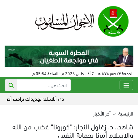
الجمعة ٢٣ صفر ١٤٤٨ هـ - 7 أغسطس 2026 م - الساعة 05:54 م
ذي أتلانتك: تهديدات ترامب أضاعت التف
الرئيسية
»
آخر الأخبار
شاهد.. د. زغلول النجار: "كورونا" غضب من الله
والإسلام أمرنا بحماية النفس