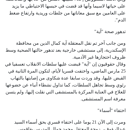
على حياتها لاسيما وأنها قد قضت في حبسها الاحتياطي ما يزيد
على العامين مع سبق معاناتها من جلطات وريدية وارتفاع ضغط
الدم".
تدهور صحة "آية"
ومن جانب آخر تم نقل المعتقلة آية كمال الدين من محافظة
الإسكندرية، إلى مستشفى خارجية بعد تدهور حالتها الصحية وسط
ظروف احتجازها غير الآدمية.
وقال حقوقيون إن "آية" قبضت عليها سلطات الانقلاب تعسفيا في
25 مارس الماضي، واختفت قسريا لأيام، لتكون المرة الثانية في
القبض عليها، وقد وردت سابقا عدة شكاوى من إصابتها بالتهاب
رئوي وسط تجاهل السلطات، كما تداول نشطاء أنباء عن خضوعها
للعلاج في العناية المركزة بالمستشفى التي نقلت إليها، ولم يتسن
معرفة اسم المستشفى.
اختفاء "أسماء"
ومرت إلى الآن 21 يوما على اختفاء قسري بحق أسماء السيد
عبدالرؤوف، زوجة المعتقل محمد جمال المدرس بفاقوس