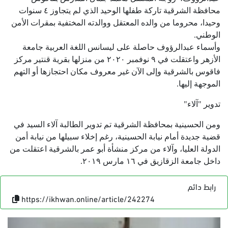
محافظة الشرقية تاركة طفلها الوحيد الذي لم يتجاوز ٤ سنوات
وحيدا، محروما من والده المعتقل ووالدته المختفية بمقرات الأمن
الوطني.
وأسماء عبدالرؤوف حاصلة على ليسانس اللغة العربية جامعة
الأزهر واعتقلت في ٩ نوفمبر ٢٠٢٠ من منزلها بقرية قنتير مركز
فاقوس بالشرقية وإلى الآن غير معروف مكان احتجازها أو التهم
الموجهة إليها.
تدوير "آلاء"
ومن الحسينية بمحافظة الشرقية تم تدوير الطالبة آلاء السيد في
قضية جديدة أمام نيابة الحسينية، رغم إخلاء سبيلها من نيابة أمن
الدولة العليا، وآلاء من مركز منشأة أبو عمر بالشرقية اعتقلت من
داخل جامعة الزقازيق في ١٦ مارس ٢٠١٩.
رابط دائم
https://ikhwan.online/article/242274