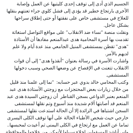
الجسيم الذي أدى إلى توقف إحدى كليتيها عن العمل وإصابة
الأخرى بارتجاع خطير قد يؤدي إلى فشل كلوي جراء تعنتهم بنقلها
للعلاج في مستشفى خاص على نفقتها أو حتى إطلاق سراحها
بشكل عاجل.
ونقلت منصة "نساء ضد الانقلاب" على مواقع التواصل استغاثة
تقدمت بها أسرة المحامية هدى عبدالمنعم مفادها أن الأستاذة
"هدى" تقطن بمستشفى المنيل الجامعي منذ عدة أيام ولا علم
لديهم بالأمر.
واشارت الأسرة في رسالة بعنوان "أنقذوا هدى" إلى أن قوات
الانقلاب تتعنت في الإفصاح عن وضعها الصحي وسبب دخولها
المستشفى.
وكتب المحامي خالد بدوي عبر حسابه: "نما إلى علمنا منذ قليل
من خلال زيارات بعض المحتجزات مع زوجتي الأستاذة هدى عبد
المنعم بعنبر الدواعي بسجن القناطر أن زوجتي السيدة هدى عبد
المنعم قد أصابتها آلام شديدة منذ أسبوع وتم نقلها لمستشفى
السجن اشتباها في الزائدة إلا أن الحالة استدعت نقلها لمستشفى
خارجي حيث شخص الأطباء الحالة على أنها توقف الكلى اليسرى
تماما عن العمل مع ارتجاع في الكلى اليمنى ثم أعيدت لمحبسها..
وإني أناشد المسؤولين إخلاء سبيلها لأتمكن من علاجها والمحافظة