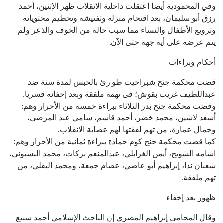
وفي المحمودية أيضا اعتقلت داخلية الانقلاب ظهر الإثنين، أحمد
رزق أبو سليمان، بعد اقتحام منزله وتفتيشه وتحطيم محتوياته
وترويع الأطفال والنساء مما سبب حالة من الخوف والذعر ولم
يتم عرضه على أية جهة حتى الآن.
أحكام وبراءات
قضت محكمة جنح شبراخيت طوارئ بالحبس لمدة سنة ضد
عبداللطيف غريب بقوش؛ فى تهمة ملفقة وبعد إخفائه قسريا.
وقضت محكمة جنح بدر الثلاثاء ببراءة خمسة من الأحرار وهم:
أسعد لاشين، محمد خضر، أحمد قاسم، سامي عبد المرضي،
وجمال عمارة، من تهم لفقتها لهم عصابة الانقلاب.
كما قضت محكمة جنح كوم حمادة ببراءة ثمانية من الأحرار وهم:
اسامه الشويخ، أيمن الغرابلي، عبدالمنعم بركات، محمد البسيوني،
شعبان ندا، إبراهيم أبو عاصي، عصام جمعة، ومحمد البقلي، من
تهم ملفقة.
ظهور بعد إخفاء
وقال المحامي إبراهيم المصري إن الباحث الإسلامي أحمد سبيع