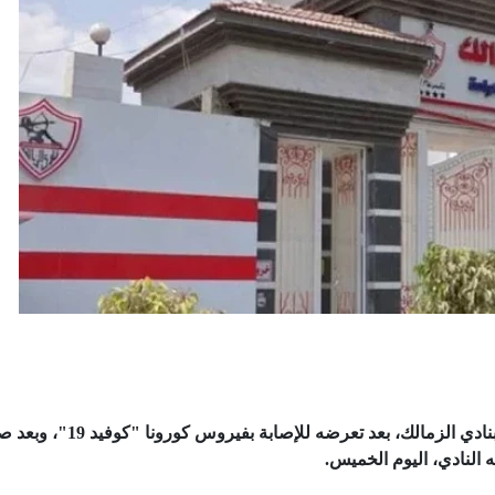
توفي المستشار أحمد البكري، رئيس اللجنة المؤقتة بنادي الزمالك، بعد تعرضه للإصابة ب
 النادي، اليوم الخميس.