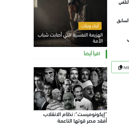
لتلقي
السابق
أبناء وبنات
الهزيمة النفسية التي أصابت شباب
ي
الأمة
الخميس 6 أغسطس 2026 11:12 ص
اقرأ أيضاً
ht
"إيكونوميست": نظام الانقلاب
أفقد مصر قوتها الناعمة