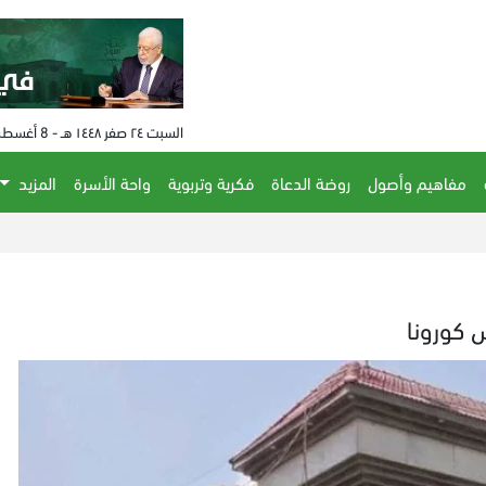
السبت ٢٤ صفر ١٤٤٨ هـ - 8 أغسطس 2026 م - الساعة 02:34 م
مفاهيم وأصول
روضة الدعاة
فكرية وتربوية
واحة الأسرة
المزيد
س كورونا