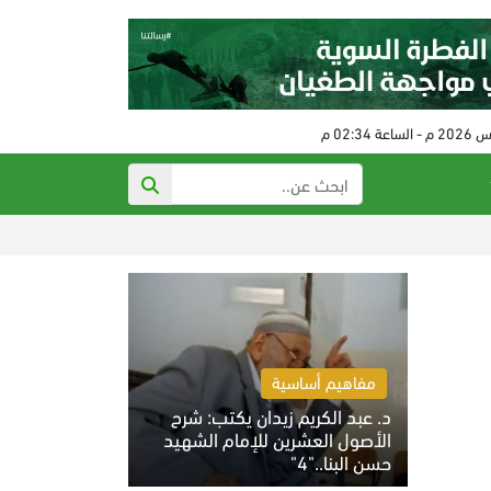
ذي أتلانتك: تهد
مفاهيم أساسية
د. عبد الكريم زيدان يكتب: شرح
الأصول العشرين للإمام الشهيد
حسن البنا.."4"