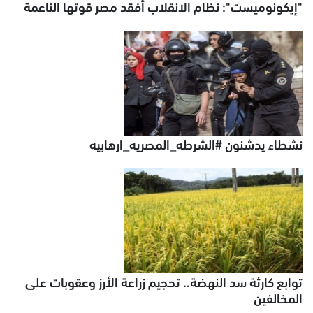
"إيكونوميست": نظام الانقلاب أفقد مصر قوتها الناعمة
نشطاء يدشنون #الشرطه_المصريه_ارهابيه
توابع كارثة سد النهضة.. تحجيم زراعة الأرز وعقوبات على
المخالفين