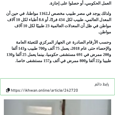
العمل الحكومي، أو حصلوا على إجازة.
ولذلك يوجد في مصر طبيب مخصص لـ1162 مواطنا، في حين أن
المعدل العالمي، طبيب لكل 434 فردًا، أو 8.6 أطباء لكل 10 آلاف
مواطن في ظل أن المعدلات العالمية 23 طبيبًا لكل 10 آلاف
مواطن.
وحسب الأرقام الصادرة عن الجهاز المركزي للتعبئة العامة
والإحصاء حتى عام 2018، يعمل 75 ألف و700 طبيب و143 ألفا
و200 ممرض في 691 مستشفى حكوميا، بينما يعمل 25 ألفا و130
طبيبا و22 ألفا و800 ممرض في ألف و157 مستشفى خاصا.
رابط دائم
https://ikhwan.online/article/242720