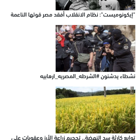
"إيكونوميست": نظام الانقلاب أفقد مصر قوتها الناعمة
نشطاء يدشنون #الشرطه_المصريه_ارهابيه
توابع كارثة سد النهضة.. تحجيم زراعة الأرز وعقوبات على