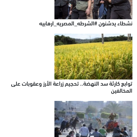
نشطاء يدشنون #الشرطه_المصريه_ارهابيه
توابع كارثة سد النهضة.. تحجيم زراعة الأرز وعقوبات على
المخالفين