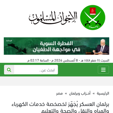
السبت ٢٤ صفر ١٤٤٨ هـ - 8 أغسطس 2026 م - الساعة 02:17 م
الرئيسية
»
أحــزاب وبرلمان
»
مصر
برلمان العسكر يُجَهّز لخصخصة خدمات الكهرباء
والمياه والنقل والصحة والتعليم