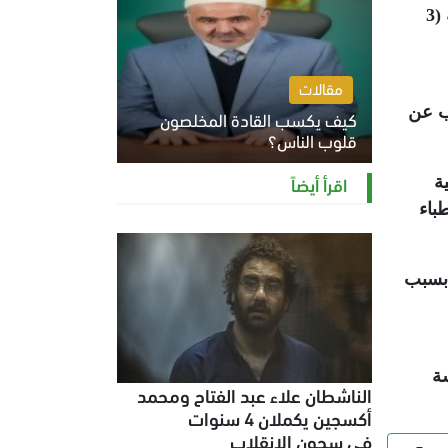
ووفق التقرير، جاءت محافظتا القاهرة والجيزة في المركز الأول بمعدل 4 احتجاجات، ثم الإسكندرية والمنوفية (3
مقالات
ب عن
كيف يكسب القادة المخلصون
قلوب الناس؟
الثلاثاء 4 أغسطس 2026 12:27 م
اقرأ أيضاً
المهنية
حتجاجات، ثم الأطباء
 بسبب
سة
الناشطان علاء عبد الفتاح ومحمد
أكسجين يكملان 4 سنوات
في سجون الانقلاب