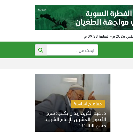
رفع عقوبات عن إير
مفاهيم أساسية
د. عبد الكريم زيدان يكتب: شرح
الأصول العشرين للإمام الشهيد
حسن البنا.."3"