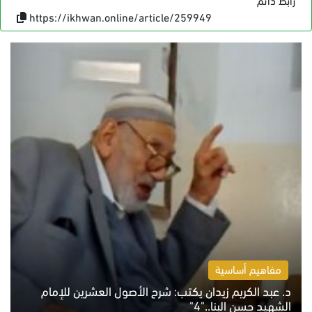
https://ikhwan.online/article/259949
مفاهيم أساسية
د. عبد الكريم زيدان يكتب: شرح الأصول العشرين للإمام
الشهيد حسن البنا.."4"