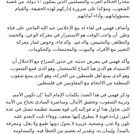
محذرا الحكام العرب والمسلمين الذين يمثلون 57 دولة، من غضبة
الشعوب، ومؤكدا على ضرورة إداركهم لهذه الحقيقة، والقيام
بمسؤولياتهم، وأداء أماناتهم.
وأضاف فهمي في لقاء له مع الإعلامي عبد الله الماحي على قناة
وطن أن واجب الوقت هو الاستمرار في معركة الوعي، والحشد،
والتظاهر، والتجييش، والدعم، والدعاء، وخوض غمار معركة
التغيير مع الأفراد، والبيوت، والمجتمعات، والحكومات.
وأكد فهمي في معرض حديثه عن جذور الصراع مع الاحتلال أن
الاستبداد هو الذي هيأ المناخ للاستعمار، وهو الذى قمع الشعوب،
وهو الذى يمنع أهل فلسطين من الحركة، وهو الذى يمنع شعوب
المنطقة من الالتحام مع المقاومين في فلسطين.
وذكر فهمي في هذا الصدد بكلمات الإمام البنا "إن تكوين الأمم،
وتربية الشعوب، وتحقيق الآمال، ومناصرة المبادئ تحتاج من الأمة
التى تحاول هذا أو تدعو إليه إلى قوة نفسية عظيمة تتمثل في عدة
أمور: إرادة قوية لا يتطرق إليها ضعف، ووفاء ثابت لايعدو عليه
تلون ولا غدر، وتضحية عزيزة لا يحول دونها طمع ولا بخل، ومعرفة
بالمبدأ، وإيمان به، وتقدير له يعصم من الخطأ فيه، والمساومة