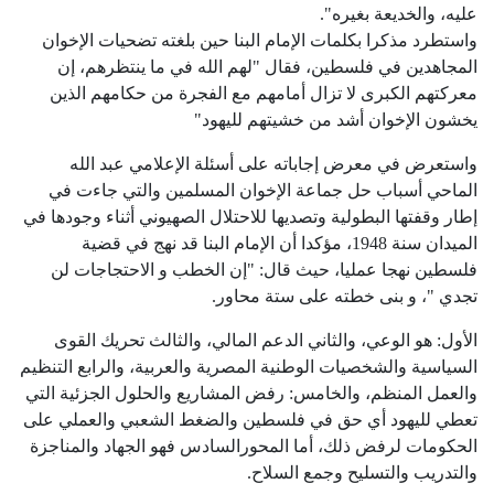
عليه، والخديعة بغيره".
واستطرد مذكرا بكلمات الإمام البنا حين بلغته تضحيات الإخوان
المجاهدين في فلسطين، فقال "لهم الله في ما ينتظرهم، إن
معركتهم الكبرى لا تزال أمامهم مع الفجرة من حكامهم الذين
يخشون الإخوان أشد من خشيتهم لليهود"
واستعرض في معرض إجاباته على أسئلة الإعلامي عبد الله
الماحي أسباب حل جماعة الإخوان المسلمين والتي جاءت في
إطار وقفتها البطولية وتصديها للاحتلال الصهيوني أثناء وجودها في
الميدان سنة 1948، مؤكدا أن الإمام البنا قد نهج في قضية
فلسطين نهجا عمليا، حيث قال: "إن الخطب و الاحتجاجات لن
تجدي "، و بنى خطته على ستة محاور.
الأول: هو الوعي، والثاني الدعم المالي، والثالث تحريك القوى
السياسية والشخصيات الوطنية المصرية والعربية، والرابع التنظيم
والعمل المنظم، والخامس: رفض المشاريع والحلول الجزئية التي
تعطي لليهود أي حق في فلسطين والضغط الشعبي والعملي على
الحكومات لرفض ذلك، أما المحورالسادس فهو الجهاد والمناجزة
والتدريب والتسليح وجمع السلاح.