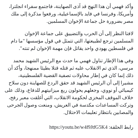
وأكد فهمي أن هذا النهج قد آذى الصهاينة، فاجتمع سفراء انجلترا،
وأمريكا، وفرنسا في فايد بالإسماعيلية، ورفعوا مذكرة إلى ملك
مصر بضرورة حل جماعة الإخوان المسلمين.
لافتا النظر إلى أن الحرب والتضييق على جماعة الإخوان
المسلمين ترجع لطبيعتها، التي تتمثل في قول مؤسسها "ما دام
في فلسطين يهودي واحد يقاتل فإن مهمة الإخوان لم تنته".
وفي هذا الإطار تناول فهمي ما حدث مع الرئيس الشهيد محمد
مرسي، الذي تم الانقلاب عليه ثم قتله قتلا بطيئا ممنهجا، وأكد أن
ذلك إنما كان في إطار محاولات تصفية القضية الفلسطينية،
مشيرا إلى أن الرئيس الشهيد قد حقق الردع للصهاينة دون سلاح
كيميائي أو نووي، وجعلهم يحولون ربع ميزانيتهم للدفاع، وذلك على
خلاف الموقف المخزى لحكومة الانقلاب، التي أغلقت معبر رفح،
وتركت المساعدات مكدسة في العريش، ومنعت وصول الجرحى
والمصابين بانتظار تعليمات الاحتلال.
رابط الحلقة:
https://youtu.be/w4f9JtfG5K4