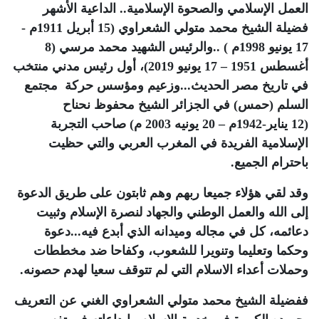
العمل الإسلامي والصحوة الإسلامية.. الداعية الأشهر
فضيلة الشيخ محمد متولي الشعراوي (15 أبريل 1911م -
17 يونيو 1998م ) ..والرئيس الشهيد محمد مرسي (8
أغسطس 1951 – 17 يونيو 2019)، أول رئيس مدني منتخب
في تاريخ مصر الحديث...وزعيم ومؤسس حركة مجتمع
السلم (حمس) في الجزائر الشيخ محفوظ نحناح
(
12
يناير
-
1942
م
– 20 يونيه 2003 م) صاحب التجربة
الإسلامية الفريدة في المغرب العربي والتي حظيت
باحترام الجميع.
وقد لقي هؤلاء جميعا ربهم وهم ثابتون على طريق الدعوة
إلى الله والعمل الوطني والجهاد لنصرة الإسلام وثبيت
دعائمه، كل في مجاله وميدانه الذي أبدع فيه...دعوة
وحكما وتعليما وتنويرا للشعوب، وكفاحا ضد مخططات
وحملات أعداء الاسلام التي لم تتوقف سعيا لهدم حصونه.
ففضيلة الشيخ محمد متولي الشعراوي الغني عن التعريف