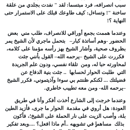
سبب انصرافه، فرد مبتسما: لقد " نفدت بجلدي من علقة
ساخنة "! وتساءل: كيف طاوعك قبلك على الاستمرار حتى
النهاية ؟!
وعندما هممت بجمع أوراقي للانصراف، طلب مني بعض
الحضور -وهم أساتذة كبار– بتحمل ماجري لأن الشيخ يمر
بظروف صحية، وأشار الشيخ بهز رأسه مؤمنا على كلامه،
فكررت على الشيخ –يرحمه الله– القول بأنني جئت
لمحاورته حبا له، ومن تلقاء نفسي، ودون علم الجريدة
التي طلبت الحوار لحسابها .. جئت بنية الدفاع عن
فضيلتك ... لكنكم ظننتم بي سوءا وآذيتموني، فكرر الشيخ
–يرحمه الله- ومن معه تطييب خاطري.
وعندما خرجت إلى الشارع أخذت أفكر وأنا في طريق
العودة: هل أروي في مقدمة الحوار ما جرى، فأزيد الطين
بلة، وأصب الزيت على نار الحملة على الشيخ؛، فأكون
بذلك مساهماٍ في تشويهه ..أم ماذا افعل؟ ....وبعد تفكير