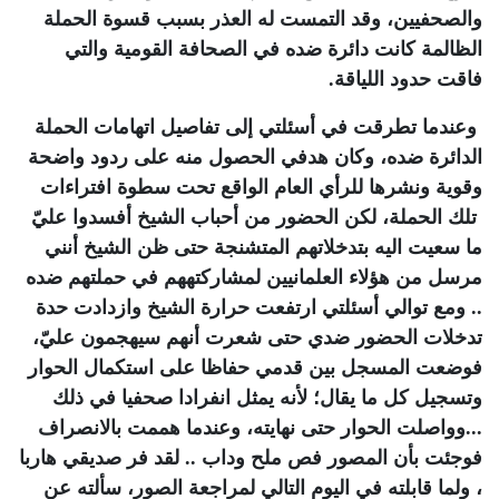
والصحفيين، وقد التمست له العذر بسبب قسوة الحملة
الظالمة كانت دائرة ضده في الصحافة القومية والتي
فاقت حدود اللياقة.
وعندما تطرقت في أسئلتي إلى تفاصيل اتهامات الحملة
الدائرة ضده، وكان هدفي الحصول منه على ردود واضحة
وقوية ونشرها للرأي العام الواقع تحت سطوة افتراءات
تلك الحملة، لكن الحضور من أحباب الشيخ أفسدوا عليّ
ما سعيت اليه بتدخلاتهم المتشنجة حتى ظن الشيخ أنني
مرسل من هؤلاء العلمانيين لمشاركتههم في حملتهم ضده
.. ومع توالي أسئلتي ارتفعت حرارة الشيخ وازدادت حدة
تدخلات الحضور ضدي حتى شعرت أنهم سيهجمون عليّ،
فوضعت المسجل بين قدمي حفاظا على استكمال الحوار
وتسجيل كل ما يقال؛ لأنه يمثل انفرادا صحفيا في ذلك
...وواصلت الحوار حتى نهايته، وعندما هممت بالانصراف
فوجئت بأن المصور فص ملح وداب .. لقد فر صديقي هاربا
، ولما قابلته في اليوم التالي لمراجعة الصور، سألته عن