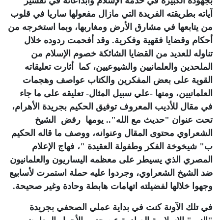
بجهوده الكبيرة في خدمة الإسلام وابداعاته في تفسير
آياته بطريقته الفريدة التي مازال مفعولها ساريا في قلوب
من يتابعها في مشارق الأرض ومغاربها، وبما استخرجه من
أحكام وقضايا فقهية وفكرية. وقد أفحمت ردوده خلال
تناوله للعديد من القضايا الشائكة خصوم الإسلام من
الملحدين والعلمانيين والشيوعيين، كما أثارت تعليقاته
القوية على بعض المفكرين والكتاب عواصف وهجمات
العلمانيين، ومنها -علي سبيل المثال- تعليقه على ما جاء
في مقال للأديب المعروف توفيق الحكيم بجريدة الأهرام،
تحت عنوان "حديث مع الله".. يومها رفض الشيخ
الشعراوي محتوى المقال وعنوانه، ووصف ما قاله الحكيم
ب" شيخوخة الفكر وطفولة العقيدة "، فهاج الإعلام
المصري الذي يسيطر على معظمه اليساريون والعلمانيون
ضد الشيخ الشعراوي، وجردوا عليه حملة استمرت لأسابيع
وجهوا خلالها لفضيلته اتهامات هابطة وحادة وغير صحيحة.
في تلك الآونة كنت في بداية عملي الصحفي بجريدة