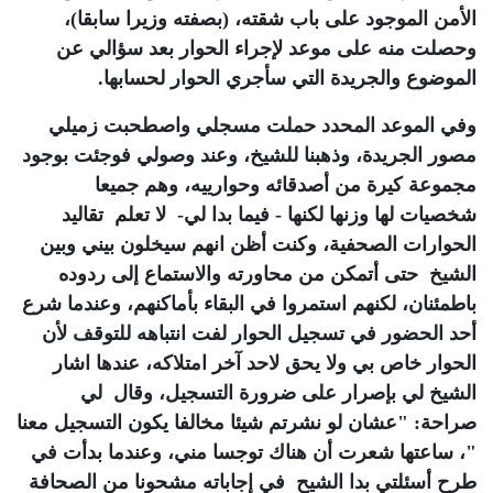
الأمن الموجود على باب شقته، (بصفته وزيرا سابقا)،
وحصلت منه على موعد لإجراء الحوار بعد سؤالي عن
الموضوع والجريدة التي سأجري الحوار لحسابها.
وفي الموعد المحدد حملت مسجلي واصطحبت زميلي
مصور الجريدة، وذهبنا للشيخ، وعند وصولي فوجئت بوجود
مجموعة كيرة من أصدقائه وحوارييه، وهم جميعا
شخصيات لها وزنها لكنها - فيما بدا لي- لا تعلم تقاليد
الحوارات الصحفية، وكنت أظن انهم سيخلون بيني وبين
الشيخ حتى أتمكن من محاورته والاستماع إلى ردوده
باطمئنان، لكنهم استمروا في البقاء بأماكنهم، وعندما شرع
أحد الحضور في تسجيل الحوار لفت انتباهه للتوقف لأن
الحوار خاص بي ولا يحق لاحد آخر امتلاكه، عندها اشار
الشيخ لي بإصرار على ضرورة التسجيل، وقال لي
صراحة: "عشان لو نشرتم شيئا مخالفا يكون التسجيل معنا
"، ساعتها شعرت أن هناك توجسا مني، وعندما بدأت في
طرح أسئلتي بدا الشيح في إجاباته مشحونا من الصحافة