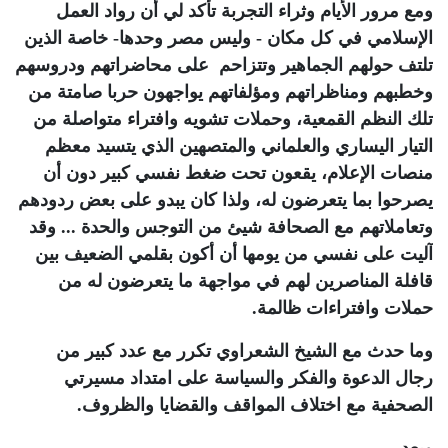
ومع مرور الأيام وثراء التجربة تأكد لي أن رواد العمل
الإسلامي في كل مكان - وليس مصر وحدها- خاصة الذين
تلتف حولهم الجماهير وتتزاحم على محاضراتهم ودروسهم
وخطبهم ومناظراتهم ومؤلفاتهم يواجهون حربا صامتة من
تلك النظم القمعية، وحملات تشويه وافتراء متواصلة من
التيار اليساري والعلماني والمتصهين الذي يتسيد معظم
منصات الإعلام، يقعون تحت ضغط نفسي كبير دون أن
يصرحوا بما يتعرضون له، ولذا كان يبدو على بعض ردودهم
وتعاملاتهم مع الصحافة شيئ من التوجس والحدة ... وقد
آليت على نفسي من يومها أن أكون بقلمي الضعيف بين
قافلة المناصرين لهم في مواجهة ما يتعرضون له من
حملات وافتراءات ظالمة.
وما حدث مع الشيخ الشعراوي تكرر مع عدد كبير من
رجال الدعوة والفكر والسياسة على امتداد مسيرتي
الصحفية مع اختلاف المواقف والقضايا والظروف.