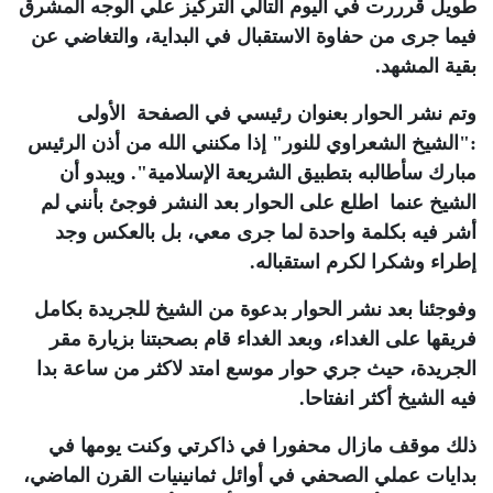
طويل قرررت في اليوم التالي التركيز علي الوجه المشرق
فيما جرى من حفاوة الاستقبال في البداية، والتغاضي عن
بقية المشهد.
وتم نشر الحوار بعنوان رئيسي في الصفحة الأولى
:"الشيخ الشعراوي للنور" إذا مكنني الله من أذن الرئيس
مبارك سأطالبه بتطبيق الشريعة الإسلامية". ويبدو أن
الشيخ عنما اطلع على الحوار بعد النشر فوجئ بأنني لم
أشر فيه بكلمة واحدة لما جرى معي، بل بالعكس وجد
إطراء وشكرا لكرم استقباله.
وفوجئنا بعد نشر الحوار بدعوة من الشيخ للجريدة بكامل
فريقها على الغداء، وبعد الغداء قام بصحبتنا بزيارة مقر
الجريدة، حيث جري حوار موسع امتد لاكثر من ساعة بدا
فيه الشيخ أكثر انفتاحا.
ذلك موقف مازال محفورا في ذاكرتي وكنت يومها في
بدايات عملي الصحفي في أوائل ثمانينيات القرن الماضي،