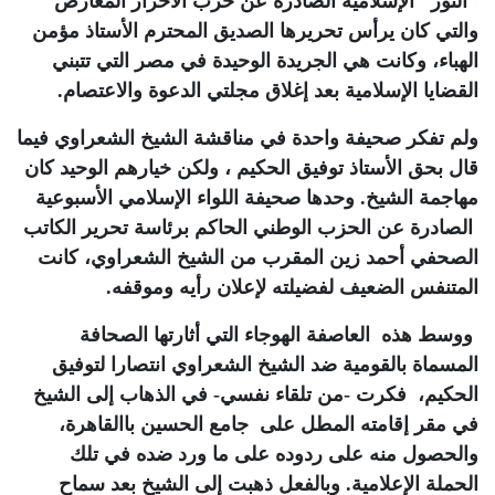
"النور" الإسلامية الصادرة عن حزب الأحرار المعارض
والتي كان يرأس تحريرها الصديق المحترم الأستاذ مؤمن
الهباء، وكانت هي الجريدة الوحيدة في مصر التي تتبني
القضايا الإسلامية بعد إغلاق مجلتي الدعوة والاعتصام.
ولم تفكر صحيفة واحدة في مناقشة الشيخ الشعراوي فيما
قال بحق الأستاذ توفيق الحكيم ، ولكن خيارهم الوحيد كان
مهاجمة الشيخ. وحدها صحيفة اللواء الإسلامي الأسبوعية
الصادرة عن الحزب الوطني الحاكم برئاسة تحرير الكاتب
الصحفي أحمد زين المقرب من الشيخ الشعراوي، كانت
المتنفس الضعيف لفضيلته لإعلان رأيه وموقفه.
ووسط هذه العاصفة الهوجاء التي أثارتها الصحافة
المسماة بالقومية ضد الشيخ الشعراوي انتصارا لتوفيق
الحكيم، فكرت -من تلقاء نفسي- في الذهاب إلى الشيخ
في مقر إقامته المطل على جامع الحسين باالقاهرة،
والحصول منه على ردوده على ما ورد ضده في تلك
الحملة الإعلامية. وبالفعل ذهبت إلى الشيخ بعد سماح