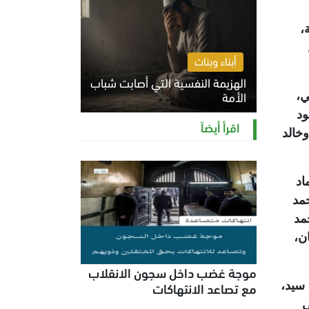
،
أبناء وبنات
الهزيمة النفسية التي أصابت شباب
الأمة
ي،
ود
الخميس 6 أغسطس 2026 11:12 ص
اقرأ أيضاً
خالد
اد
مد
مد
ن،
موجة غضب داخل سجون الانقلاب
مع تصاعد الانتهاكات
 سيد،
ي