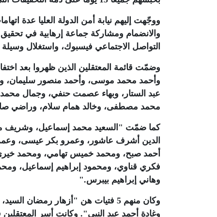
ووجّهت إليهم نيابة أمن الدولة العليا عدة اته
والانضمام ومشاركة جماعة إرهابية في تحقيق أ
التواصل الاجتماعي فيسبوك، واستغلال وسيلة م
وضمّت قائمة المعتقلين الذين ظهروا بعد اخت
وأحمد محمد موسى، وأحمد منصور سليمان، وأ
عبد الستار، وبهاء عصمت حنفي، وجمال محمد ك
محمد مصطفى، وخالد همام سلام، وراضي صالح
كما ضمّت "السعيد محمد إسماعيل، وشريف ممدو
الدين أشرف عاشور، وعمرو بكر عيسى، وعمر
أحمد صبح، ومحمد خميس تهامي، ومحمد خيري 
فكري قناوي، ومحمود إبراهيم إسماعيل، ومح
وهاني إبراهيم بيبرس
".
وكان منهم 5 فتيات هن "أزهار رمضان 
وغادة أحمد عبد النبي". وكانت أسر المعتقلين