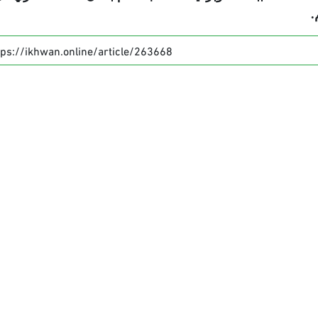
.
tps://ikhwan.online/article/263668