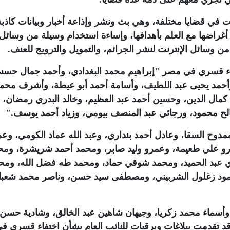
امات في قضايا مختلفة، وهي بث ونشر وإذاعة أخبار وبيانات كاذبة
غراضها مع العلم بأهدافها، وإساءة استخدام وسيلة من وسائل
ن وسائل الإنترنت لنشر الجرائم، والتمويل والترويج للعنف
.
فاء قسري في مصر "إبراهيم محمد البغدادي، وأحمد جمال حسن
حمد يحيى عبد اللطيف، وأسامة أحمد أبو عيطة، وأشرف محم
مال الدين، وحسين أحمد عبد العظيم، وخالد البدري رمضان، و
 محمود، ورجائي عبد المنصف بيومي، وزياد أحمد يوسف
".
ح السقا، وعادل أحمد بنداري، وعبد الله عماد الكومي، وعم
و علي طعيمة، وعمرو وليد صابر، ومحمد أحمد شريشرة، ومح
عبد الحميد، ومحمد شوقي حماد، ومحمد طه فضل الله، ومح
مود زغلول الشربيني، ومصطفى سيد حسن، وناصر محمد شعبا
السيد، وأسماء محمد زكريا، وجيهان شاهين عبد الخالق، وشادية حسن
 قد تقدمت ببلاغات وبرقيات للنائب العام بشأن اختفاء قسري ف