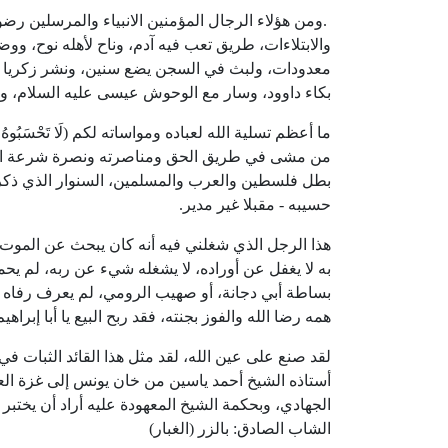
.
ومن هؤلاء الرجال المؤمنين الانبياء والمرسلين ر
والابتلاءات، طريق تعب فيه آدم، وناح لأهله نوح، وو
معدودات، ولبث في السجن يضع سنين، ونشر زكريا بال
بكاء داوود، وسار مع الوحوش عيسى عليه السلام، وع
ما أعظم تسلية الله لعباده ومواساته لكم (لَا تَحْسَبُوهُ شَرًّا لَّكُ
من مشى في طريق الحق ومناصرته ونصرة شرعة الله، 
بطل فلسطين والعرب والمسلمين، السنوار الذي ذكرنا 
حسيبه - مقبلا غير مدير.
هذا الرجل الذي شغلني فيه أنه كان يبحث عن الموت 
به لا يغفل عن أوراده، لا يشغله شيء عن ربه، لم يح
بساطة أبي دجانة، أو صهيب الرومي، لم يعرف رفاه الح
همه رضا الله والفوز بجنته، فقد ربح البيع يا أبا إبراهيم
لقد صنع على عين الله، لقد مثل هذا القائد الثبات ف
أستاذه الشيخ أحمد ياسين من خان يونس إلى غزة العزة
الجهادي، وبحكمة الشيخ المعهودة عليه أراد أن يختبر 
الشاب الصادق: بالزر (الغبار)