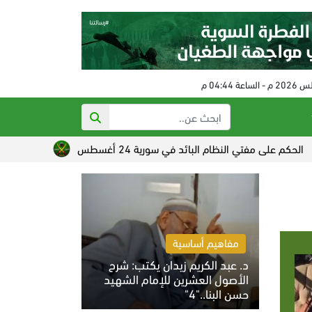
فتي النظام البائد في سورية 24 أغسطس
تصاعد القلق الصهيوني
مفاهيم أساسية
د. عبد الكريم زيدان يكتب: شرح
الأصول العشرين للإمام الشهيد
حسن البنا.."4"