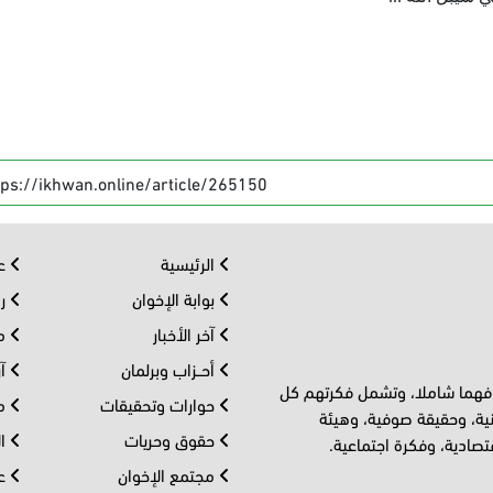
tps://ikhwan.online/article/265150
الرئيسية
عر
بوابة الإخوان
رو
آخر الأخبار
مف
أحــزاب وبرلمان
آر
 فهما شاملا، وتشمل فكرتهم كل
حوارات وتحقيقات
مل
ية، وحقيقة صوفية، وهيئة
حقوق وحريات
ال
تصادية، وفكرة اجتماعية.
مجتمع الإخوان
عا