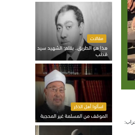
الخميس 6 أغسطس 2026 10:27 ص
مقالات
هذا هو الطريق.. بقلم: الشهيد سيد
قطب
الخميس 6 أغسطس 2026 10:52 ص
اسألوا أهل الذكر
الموقف من المسلمة غير المحجبة
ُم مَّن قَضَىٰ نَحْبَهُ وَمِنْهُم مَّن يَنتَظِرُ ۖ وَمَا بَدَّلُوا تَبْدِيلًا (23)) الأحزاب:
الخميس 6 أغسطس 2026 10:45 ص