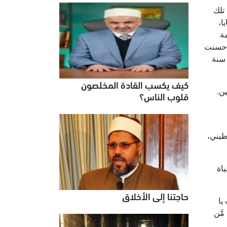
تلك
ا،
مة
ه حسنت
 سنة
كيف يكسب القادة المخلصون
ن.
قلوب الناس؟
طيني،
اة
حاجتنا إلى الأخلاق
َّلُوا تَبْدِيلًا (23)) وقد حدث يا
مَّن