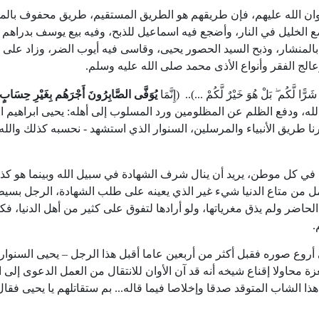
ضوان الله عليهم، فإن طريقهم هو الطريق المستقيم، طريق محفوف بال
ضع الخليل في النار، وأضجع فيه اسماعيل للذبح، وفيه بيع يوسف بدراهم
منشار، وذبح السيد الحصور يحيى، وقاسى فيه أيوب الضر، وزاد على ا
الج الفقر وأنواع الأذى محمد صلى الله علیه وسلم
.
م ۖ بَلْ هُوَ خَيْرٌ لَّكُمْ ...).. (إِنَّمَا
يُوَفَّى الصَّابِرُونَ أَجْرَهُم بِغَيْرِ حِسَابٍ
ودفع الظلم عن المظلومين ورد المسلوب إلى أهله: يحيى ابراهيم ال
طريق الأنبياء والمرسلين، السنوار الذي استشهد - نحسبه كذلك والله
في كل موطن، يريد أن ينال شرف الشهادة في سبيل الله وبينما هو كذل
مل من متاع الدنيا شيء غير الذي يعينه على طلب الشهادة، الرجل بسي
اضر ولم يذق مغرياتها، ولو أرادها لتفوق على كثير من أهل الدنيا، فك
.
ي أروع صوره فقبل أكثر من أربعين عاما أقبل هذا الرجل – يحيى السنوار
 محاولا إقناع شيخه أنه قد آن الأوان للانتقال من العمل الدعوى إلى 
هذا الشاب المتوقد صدقا وإخلاصا فيما قاله... بم ستقاتلهم يا يحيى فقال