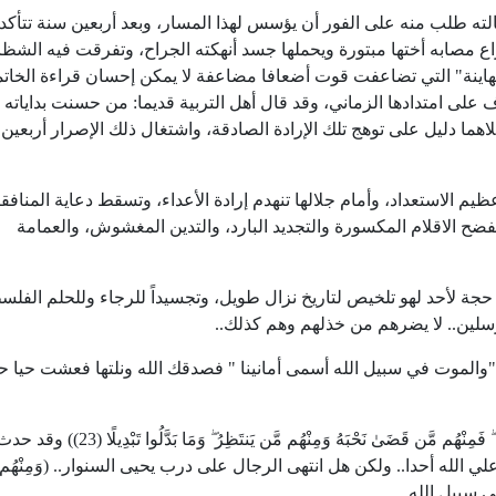
ته طلب منه على الفور أن يؤسس لهذا المسار، وبعد أربعين سنة تتأكد 
مصابه أختها مبتورة ويحملها جسد أنهكته الجراح، وتفرقت فيه الشظاي
الصهاينة" التي تضاعفت قوت أضعافا مضاعفة لا يمكن إحسان قراءة الخات
وف على امتدادها الزماني، وقد قال أهل التربية قديما: من حسنت بدايات
لاهما دليل على توهج تلك الإرادة الصادقة، واشتغال ذلك الإصرار أربعين
م الاستعداد، وأمام جلالها تنهدم إرادة الأعداء، وتسقط دعاية المنافقي
نفضح الاقلام المكسورة والتجديد البارد، والتدين المغشوش، والعمامة
 حجة لأحد لهو تلخيص لتاريخ نزال طويل، وتجسيداً للرجاء وللحلم الفلس
مرسلين.. لا يضرهم من خذلهم وهم كذلك..
 "والموت في سبيل الله أسمى أمانينا " فصدقك الله ونلتها فعشت حيا حي
نعم.. (مِّنَ الْمُؤْمِنِينَ رِجَالٌ صَدَقُوا مَا عَاهَدُوا اللَّهَ عَلَيْهِ ۖ فَمِنْهُم مَّن قَضَىٰ نَحْبَهُ وَمِنْهُم مَّن يَنتَظِرُ ۖ وَمَا بَد
ي الله أحدا.. ولكن هل انتهى الرجال على درب يحيى السنوار.. (وَمِنْهُم 
ي سيبل الله ...