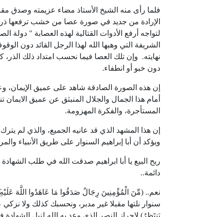
فلما رأى منه الشيخ الأستاذ مضاء عزيمته وصدق مقال
الإرادة من جديد في صورة عصا من خشب ترفعها ذراع 
لتواجه أرفع الأدوات القتالية لهذه العصابة " دولة 
الشريفة التي وهبها الله لهذا الرجل القائد دون الوق
نهايته. وإن تلك العصا فيما نحسب امتداد ذلك الذر، ك
دون خبو أو انطفاء.
إن هذه الصورة الصادقة شاهد على عميق الإيمان، وعظي
أمام هذا الجمال والجلال المنبثق عن عميق الايمان ت
المستأجرة، والفكرة المهزومة.
إن هذا المشهد الذي قد عانيه الجميع، والذي لم يترك
ويؤكد أن أبا إبراهيم السنوار على طريق الأنبياء وال
ربح البيع يا أبا ابراهيم صدقت الله في طلب الشهادة
دائمة..
سنوار نلتها مقبلا غير مدبر، ونحسبك كذلك ولا نزكي عل
يَنتَظِرُ) لإحراز النصر الذي وعد به الله لنيل الشهادة ف