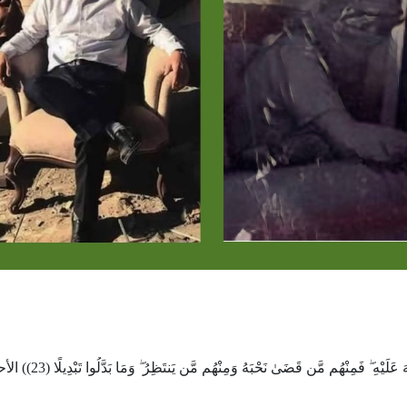
قال تعالى: (مِّنَ الْمُؤْمِنِينَ رِجَالٌ صَدَقُوا مَا عَاهَدُوا اللَّهَ عَلَيْهِ ۖ فَمِنْه