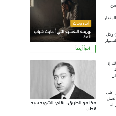
محن
لمقدار
أبناء وبنات
الهزيمة النفسية التي أصابت شباب
)
وكل
الأمة
سنوار
الخميس 6 أغسطس 2026 11:12 ص
اقرأ أيضاً
ك إذ
ط
ان
- على
العمل
هذا هو الطريق.. بقلم: الشهيد سيد
 له
قطب