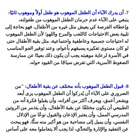
7- أن يدرك الآباء أن الطفل الموهوب هو طفل أولاً وموهوب ثانيًا:
ينبغي على الآباء عدم حرمان الطفل الموهوب من طفولته،
وإعطائه الفرصة كي يعيش مثل غيره من الأطفال، فهو بحاجة إلى
تلبية بعض الاحتياجات كاللعب والمرح واللهو؛ لأن الطفل الموهوب
له احتياجات جسمية وعاطفية واجتماعية، مثل بقية الأطفال حتى
لو كان مستوى تفكيره يسبقهم بأعوام، وعند توفير الجو المناسب
في الأسرة لرعاية موهبته يجب أن يكون ذلك بعيدًا عن ممارسة
الضغوط الأسرية، التي تفرض سياجًا من القيود حوله.
8- قبول الطفل الموهوب بأنه مختلف عن بقية الأطفال:
"من
الضروري على الآباء أن يُدركوا أن الطفل الموهوب يرى أبعد
ويشعر أعمق، ويعرف أكثر من أقرانه، وأن يقبلوا فكرة أنه من
الطبيعي أن يكون مختلفًا عن بقية الأطفال، وأن يتذمر من الروتين
المدرسي الممل، وأن يعتبر الإذعان والقبول نوعًا من الإذلال
النفسي، وأن يميل إلى مصاحبة من هو أكبر منه سنًّا، فهو يبحث
عن التعقيد والإثارة والتحدِّي، لذا يجب ألا يتعاملوا معه على أساس