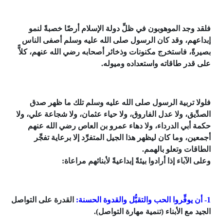
فلقد وجد الموهوبون في ظلِّ دولة الإسلام أرضًا خصبةً لنمو
إبداعهم، وقد كان الرسول صلى الله عليه وسلم أصفى الناس
بصيرةً، فاستخرج مكنونات وذخائر أصحابه رضي الله عنهم، كلاًّ
على قدر طاقاته واستعداده وميوله.
فلولا تربية الرسول صلى الله عليه وسلم تلك ما ظهر صدق
الصدِّيق، ولا عدل الفاروق، ولا حياء عثمان، ولا شجاعة علي، ولا
حكمة أبي الدرداء، ولا دهاء عمرو بن العاص رضي الله عنهم
أجمعين، وما كان ليظهر هذا الجيل المتفرِّد إلا برعاية تفجِّر
الطاقات وتعلو بالهمم.
وعلى الآباء إذا أرادوا بيئةً إبداعيةً لأبنائهم مراعاة:
1- أن يوفِّروا الحب والتقبُّل والقدوة الحسنة:
القدرة على التواصل
الجيد مع الأبناء (تنمية مهارة التواصل).