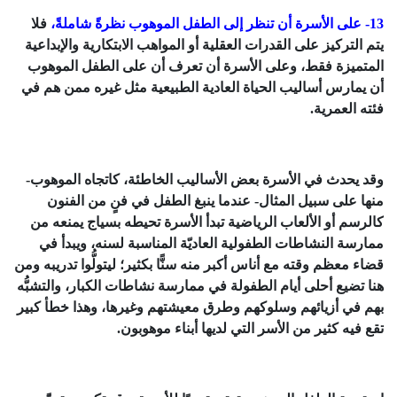
13- على الأسرة أن تنظر إلى الطفل الموهوب نظرةً شاملةً،
فلا
يتم التركيز على القدرات العقلية أو المواهب الابتكارية والإبداعية
المتميزة فقط، وعلى الأسرة أن تعرف أن على الطفل الموهوب
أن يمارس أساليب الحياة العادية الطبيعية مثل غيره ممن هم في
فئته العمرية.
وقد يحدث في الأسرة بعض الأساليب الخاطئة، كاتجاه الموهوب-
منها على سبيل المثال- عندما ينبغ الطفل في فنٍ من الفنون
كالرسم أو الألعاب الرياضية تبدأ الأسرة تحيطه بسياج يمنعه من
ممارسة النشاطات الطفولية العاديّة المناسبة لسنه، ويبدأ في
قضاء معظم وقته مع أناس أكبر منه سنًّا بكثير؛ ليتولُّوا تدريبه ومن
هنا تضيع أحلى أيام الطفولة في ممارسة نشاطات الكبار، والتشبُّه
بهم في أزيائهم وسلوكهم وطرق معيشتهم وغيرها، وهذا خطأ كبير
تقع فيه كثير من الأسر التي لديها أبناء موهوبون.