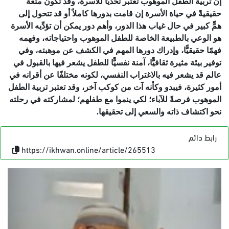
إن تربية الطفل الموهوب تعتبر تحديًا للأسرة، وقد تكون متعةًَ
حقيقيةً في حياة الأسرة إن قامت بدورها كاملاً أو قد تتحول إلى
همٍّ كبير في حال غياب هذا الدور، وأهم دور يمكن أن تؤدِّيه الأسرة
هو الوعي بالطبيعة الخاصة للطفل الموهوب واحتياجاته، وفهمه
فهمًا حقيقيًّا، وإدراك دورها المهم في الكشف عن موهبته، وفي
توفير بيئة مثيرة ثقافيًّا، آمنة نفسيًّا للطفل يشعر فيها بالقبول في
عالم قد يشعر فيه بالاغتراب النفسي، لكونه مختلفًا عن أقرانه في
أمور كثيرة، فيبدو وكأنه آت من كوكب آخر، وقد تعتبر تربية الطفل
الموهوب فرصةً للآباء؛ لكي ينموا مع طفلهم؛ لمشاركته في رحلته
نحو اكتشاف ذاته والسعي إلى تحقيقها.
رابط دائم
https://ikhwan.online/article/265513