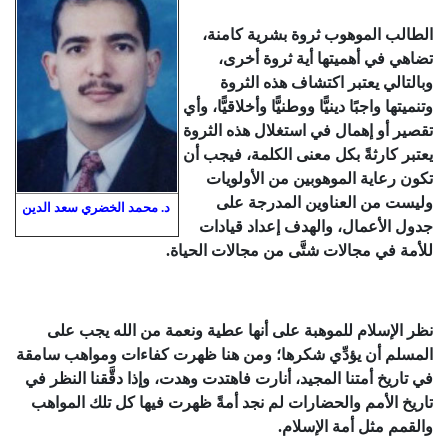
الطالب الموهوب ثروة بشرية كامنة،
تضاهي في أهميتها أية ثروة أخرى،
وبالتالي يعتبر اكتشاف هذه الثروة
وتنميتها واجبًا دينيًّا ووطنيًّا وأخلاقيًّا، وأي
تقصير أو إهمال في استغلال هذه الثروة
يعتبر كارثةً بكل معنى الكلمة، فيجب أن
تكون رعاية الموهوبين من الأولويات
وليست من العناوين المدرجة على
د. محمد الخضري سعد الدين
جدول الأعمال، والهدف إعداد قيادات
للأمة في مجالات شتَّى من مجالات الحياة.
نظر الإسلام للموهبة على أنها عطية ونعمة من الله يجب على
المسلم أن يؤدِّي شكرها؛ ومن هنا ظهرت كفاءات ومواهب سامقة
في تاريخ أمتنا المجيد، أنارت فاهتدت وهدت، وإذا دقَّقنا النظر في
تاريخ الأمم والحضارات لم نجد أمةً ظهرت فيها كل تلك المواهب
والقمم مثل أمة الإسلام.