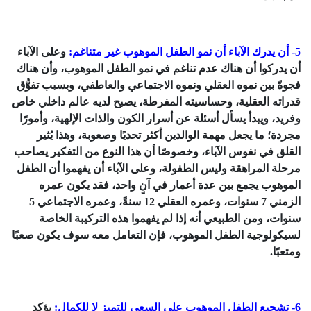
5- أن يدرك الآباء أن نمو الطفل الموهوب غير متناغم:
وعلى الآباء
أن يدركوا أن هناك عدم تناغم في نمو الطفل الموهوب، وأن هناك
فجوةً بين نموه العقلي ونموه الاجتماعي والعاطفي، وبسبب تفوُّق
قدراته العقلية، وحساسيته المفرطة، يصبح لديه عالم داخلي خاص
وفريد، ويبدأ يسأل أسئلة عن أسرار الكون والذات الإلهية، وأمورًا
مجردة؛ ما يجعل مهمة الوالدين أكثر تحديًا وصعوبة، وهذا يُثير
القلق في نفوس الآباء، وخصوصًا أن هذا النوع من التفكير يصاحب
مرحلة المراهقة وليس الطفولة، وعلى الآباء أن يفهموا أن الطفل
الموهوب يجمع بين عدة أعمار في آنٍ واحد، فقد يكون عمره
الزمني 7 سنوات، وعمره العقلي 12 سنةً، وعمره الاجتماعي 5
سنوات، ومن الطبيعي أنه إذا لم يفهموا هذه التركيبة الخاصة
لسيكولوجية الطفل الموهوب، فإن التعامل معه سوف يكون صعبًا
ومتعبًا.
6- تشجيع الطفل الموهوب على السعي للتميز لا للكمال:
يؤكد