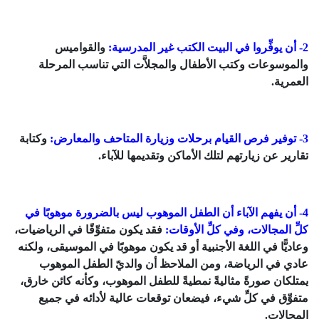
2- أن يوفِّروا في البيت الكتب غير المدرسية:
والقواميس
والموسوعات وكتب الأطفال والمجلاَّت التي تناسب المرحلة
العمرية.
3- توفير فرص القيام برحلات وزيارة المتاحف والمعارض:
وكتابة
تقارير عن زيارتهم لتلك الأماكن وتقديمها للآباء.
4- أن يفهم الآباء أن الطفل الموهوب ليس بالضرورة موهوبًا في
كلِّ المجالات، وفي كلِّ الأوقات:
فقد يكون متفوِّقًا في الرياضيات،
وعاديًّا في اللغة الأجنبية أو قد يكون موهوبًا في الموسيقى، ولكنه
عادي في الرياضة، ومن الملاحظ أن والديّ الطفل الموهوب
يمتلكان صورةً مثاليةً نمطيةً للطفل الموهوب، وكأنه كائن خارق،
متفوِّق في كلِّ شيء، فيضعان توقعات عالية لأدائه في جميع
المجالات.