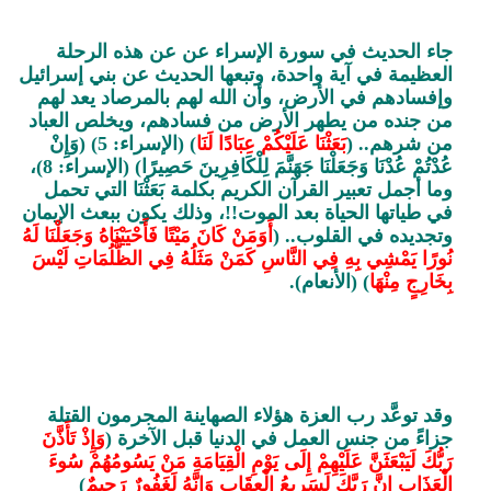
جاء الحديث في سورة الإسراء عن عن هذه الرحلة
العظيمة في آية واحدة، وتبعها الحديث عن بني إسرائيل
وإفسادهم في الأرض، وأن الله لهم بالمرصاد يعد لهم
من جنده من يطهر الأرض من فسادهم، ويخلص العباد
من شرهم.. (
بَعَثْنَا عَلَيْكُمْ عِبَادًا لَنَا
) (الإسراء: 5) (وَإِنْ
عُدْتُمْ عُدْنَا وَجَعَلْنَا جَهَنَّمَ لِلْكَافِرِينَ حَصِيرًا) (الإسراء: 8)،
وما أجمل تعبير القرآن الكريم بكلمة بَعَثْنَا التي تحمل
في طياتها الحياة بعد الموت!!، وذلك يكون ببعث الإيمان
وتجديده في القلوب.. (
أَوَمَنْ كَانَ مَيْتًا فَأَحْيَيْنَاهُ وَجَعَلْنَا لَهُ
نُورًا يَمْشِي بِهِ فِي النَّاسِ كَمَنْ مَثَلُهُ فِي الظُّلُمَاتِ لَيْسَ
بِخَارِجٍ مِنْهَا
) (الأنعام).
وقد توعَّد رب العزة هؤلاء الصهاينة المجرمون القتلة
جزاءً من جنس العمل في الدنيا قبل الآخرة (
وَإِذْ تَأَذَّنَ
رَبُّكَ لَيَبْعَثَنَّ عَلَيْهِمْ إِلَى يَوْمِ الْقِيَامَةِ مَنْ يَسُومُهُمْ سُوءَ
الْعَذَابِ إِنَّ رَبَّكَ لَسَرِيعُ الْعِقَابِ وَإِنَّهُ لَغَفُورٌ رَحِيمٌ
)