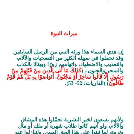
ميراث النبوة
إن هدي السماء هذا ورثه النبي من الرسل السابقين
وقد تحملوا في سبيله الكثير من التضحيات والآلام،
والتعذيب والاضطهاد، واتهامهم زورًا وبهتانًا بالكذب
والسحر والجنون.. (
كَذَلِكَ مَا أَتَى الَّذِينَ مِنْ قَبْلِهِمْ مِنْ
رَسُولٍ إِلَّا قَالُوا سَاحِرٌ أَوْ مَجْنُونٌ. أَتَوَاصَوْا بِهِ بَلْ هُمْ قَوْمٌ
طَاغُونَ
) (الذاريات: 52- 53).
ولأنهم يسعون لخير البشرية تحمَّلوا هذه المشاق
والآلام، ولو أنهم كانوا طلاب شهرة أو ملك أو مال
وثروة، لما ثبتوا على هذا الحق المبين، ولتنازلوا عنه