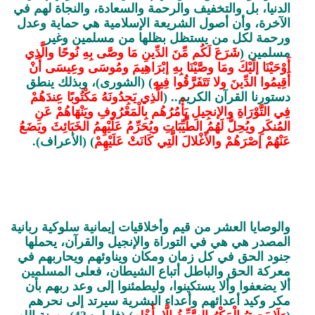
الدنيا، بل والتخفيف والرحمة والسعادة، والنجاة لهم في
الآخرة، وأن أصول الشريعة الإسلامية هي حماية وعدل
ورحمة لكل من يستظل بظلها من مسلمين وغير
مسلمين (
شَرَعَ لَكُم مِّنَ الدِّينِ مَا وصَّى بِهِ نُوحًا والَّذِي
أَوْحَيْنَا إلَيْكَ ومَا وصَّيْنَا بِهِ إبْرَاهِيمَ ومُوسَى وعِيسَى أَنْ
أَقِيمُوا الدِّينَ ولا تَتَفَرَّقُوا فِيهِ
) (الشورى)، وبذلك ينطق
دستورنا القرآن الكريم.. (
الَّذِي يَجِدُونَهُ مَكْتُوبًا عِندَهُمْ
فِي التَّوْرَاةِ والإنجِيلِ يَأْمُرُهُم بِالْمَعْرُوفِ ويَنْهَاهُمْ عَنِ
المُنكَرِ ويُحِلُّ لَهُمُ الطَّيِّبَاتِ ويُحَرِّمُ عَلَيْهِمُ الخَبَائِثَ ويَضَعُ
عَنْهُمْ إصْرَهُمْ والأَغْلالَ الَّتِي كَانَتْ عَلَيْهِمْ
) (الأعراف).
والوصايا العشر من قيم وأخلاقيات إيمانية سلوكية ربانية
المصدر هي هي في التوراة والإنجيل والقرآن، يحملها
جنود الحق في كل زمان ومكان ويناوئهم ويحاربهم في
معركة الحق والباطل أتباع الشيطان، فعلى المسلمين
ألا يضعفوا وألا يستكينوا، وليطمئنوا إلى وعد ربهم بأن
مكر وكيد أعدائهم وأعداء البشرية سيرتد إلى نحرهم