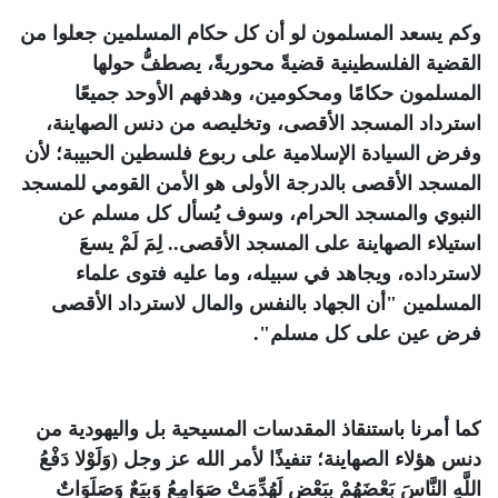
وكم يسعد المسلمون لو أن كل حكام المسلمين جعلوا من
القضية الفلسطينية قضيةً محوريةً، يصطفُّ حولها
المسلمون حكامًا ومحكومين، وهدفهم الأوحد جميعًا
استرداد المسجد الأقصى، وتخليصه من دنس الصهاينة،
وفرض السيادة الإسلامية على ربوع فلسطين الحبيبة؛ لأن
المسجد الأقصى بالدرجة الأولى هو الأمن القومي للمسجد
النبوي والمسجد الحرام، وسوف يُسأل كل مسلم عن
استيلاء الصهاينة على المسجد الأقصى.. لِمَ لَمْ يسعَ
لاسترداده، ويجاهد في سبيله، وما عليه فتوى علماء
المسلمين "أن الجهاد بالنفس والمال لاسترداد الأقصى
فرض عين على كل مسلم".
كما أمرنا باستنقاذ المقدسات المسيحية بل واليهودية من
دنس هؤلاء الصهاينة؛ تنفيذًا لأمر الله عز وجل (وَلَوْلا دَفْعُ
اللَّهِ النَّاسَ بَعْضَهُمْ بِبَعْضٍ لَهُدِّمَتْ صَوَامِعُ وَبِيَعٌ وَصَلَوَاتٌ