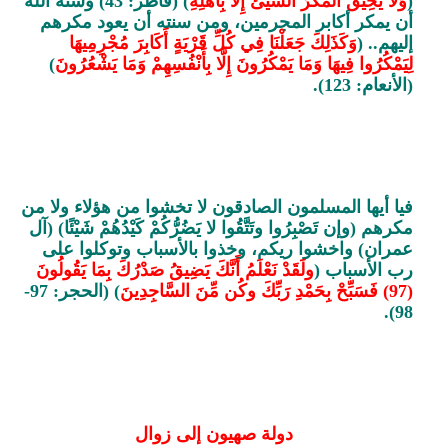
(
وَلَا يَحِيقُ الْمَكْرُ السَّيِّئُ إِلَّا بِأَهْلِهِ
) (فاطر: 43) وسنة الله
أن يمكر أكابر المجرمين، ومن سنته أن يعود مكرهم
إليهم.. (
وَكَذَلِكَ جَعَلْنَا فِي كُلِّ قَرْيَةٍ أَكَابِرَ مُجْرِمِيهَا
لِيَمْكُرُوا فِيهَا وَمَا يَمْكُرُونَ إِلَّا بِأَنْفُسِهِمْ وَمَا يَشْعُرُونَ
)
(الأنعام: 123).
فيا أيها المسلمون الصادقون لا تخشوا من هؤلاء ولا من
مكرهم (وإن تَصْبِرُوا وتَتَّقُوا لا يَضُرُّكُمْ كَيْدُهُمْ شَيْئًا) (آل
عمران) واخشوا ريكم، وخذوا بالأسباب وتوكلوا على
رب الأسباب (
ولَقَدْ نَعْلَمُ أَنَّكَ يَضِيقُ صَدْرُكَ بِمَا يَقُولُونَ
(97) فَسَبِّحْ بِحَمْدِ رَبِّكَ وكُن مِّنَ السَّاجِدِينَ
) (الحجر: 97-
98).
دولة صهيون إلى زوال