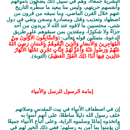
البشرية جمعاء، وهم في سبيل ذلك يضحُّون بأموالهم
وأنفسهم حريتهم، وليس منا ببعيد ما سطَّره التاريخ
عنهم خلال القرن الماضي، وما سبقه من قرون من
اضطهاد وتعذيب وقتل ومصادرة وسجن ونفي في دول
شتى، محتسبين ما لاقوه عند الله لا يريدون من أحد
جزاءً ولا شكورًا، ومقتدين بمن سبقوهم على طريق
الدعوة، متمثلين قوله تعالى: (
وَالسَّابِقُونَ الأَوَّلُونَ مِنْ
الْمُهَاجِرِينَ وَالأَنصَارِ وَالَّذِينَ اتَّبَعُوهُمْ بِإِحْسَانٍ رَضِيَ اللَّهُ
عَنْهُمْ وَرَضُوا عَنْهُ وَأَعَدَّ لَهُمْ جَنَّاتٍ تَجْرِي تَحْتَهَا الأَنْهَارُ
خَالِدِينَ فِيهَا أَبَدًا ذَلِكَ الْفَوْزُ الْعَظِيمُ
) (التوبة).
إمامة الرسول للرسل والأنبياء
إن في اصطفاف الأنبياء في بيت المقدس وصلاتهم
خلف رسول الله دليلاً ساطعًا، على أنهم آمنوا به
واتخذوه إمامًا وسلموه الراية، وعلى أتباع الأنبياء جميعًا
أن يؤمنوا بما آمن به رسلهم؛ ففي ذلك الخير لهم في