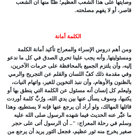
وصايتها على هذا الشعب العظيم؛ ظنًا منها أن الشعب
قاصر، أو لا يفهم مصلحته.
الكلمة أمانة
ومن أهم دروس الإسراء والمعراج تأكيد أمانة الكلمة
ومسئوليتها, وأنه يجب علينا تحري الصدق في كل ما ندعو
إليه، وأن يلتزم الجميع بالمحافظة على حرمات الآخرين،
وفي مقدمة ذلك كفّ اللسان والقلم عن التجريح والرمي
بالظنون والأوهام، وأن ننبذ التخوين للغير، واتهام النيات،
وليعلم كل إنسان أنه مسئول عن الكلمة التي ينطق بها أو
يكتبها، وسوف يسأل عنها بين يدي الله، ورُبَّ كلمة أوردت
قائلها المهالك، ولو أراد أن يرجع عنها فإنه لا يستطيع، وهذا
ما عبَّر عنه الحديث فيما شهده الرسول صلى الله عليه
وسلم في رحلة المعراج: ".. أن الرسول أتى على حجر
صغير يخرج منه ثور عظيم، فجعل الثور يريد أن يرجع من