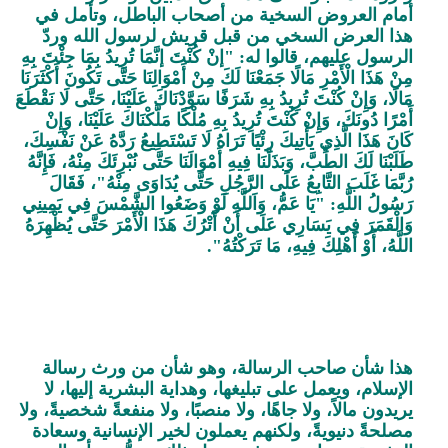
أمام العروض السخية من أصحاب الباطل، وتأمل في
هذا العرض السخي من قبل قريش لرسول الله وردّ
الرسول عليهم، قالوا له: "إنْ كُنْتَ إنَّمَا تُرِيدُ بِمَا جِئْتَ بِهِ
مِنْ هَذَا الْأَمْرِ مَالًا جَمَعْنَا لَكَ مِنْ أَمْوَالِنَا حَتَّى تَكُونَ أَكْثَرَنَا
مَالًا، وَإِنْ كُنْتَ تُرِيدُ بِهِ شَرَفًا سَوَّدْنَاكَ عَلَيْنَا، حَتَّى لَا نَقْطَعَ
أَمْرًا دُونَكَ، وَإِنْ كُنْتَ تُرِيدُ بِهِ مُلْكًا مَلَّكْنَاكَ عَلَيْنَا، وَإِنْ
كَانَ هَذَا الَّذِي يَأْتِيكَ رِئْيًا تَرَاهُ لَا تَسْتَطِيعُ رَدَّهُ عَنْ نَفْسِكَ،
طَلَبْنَا لَكَ الطِّبَّ، وَبَذَلْنَا فِيهِ أَمْوَالَنَا حَتَّى نُبْرِئَكَ مِنْهُ، فَإِنَّهُ
رُبَّمَا غَلَبَ التَّابِعُ عَلَى الرَّجُلِ حَتَّى يُدَاوَى مِنْهُ"، فَقَالَ
رَسُولُ اللَّهِ: "يَا عَمُّ، وَاَللَّهِ لَوْ وَضَعُوا الشَّمْسَ فِي يَمِينِي
وَالْقَمَرَ فِي يَسَارِي عَلَى أَنْ أَتْرُكَ هَذَا الْأَمْرَ حَتَّى يُظْهِرَهُ
اللَّهُ، أَوْ أَهْلِكَ فِيهِ، مَا تَرَكْتُهُ".
هذا شأن صاحب الرسالة، وهو شأن من ورث رسالة
الإسلام، ويعمل على تبليغها، وهداية البشرية إليها، لا
يريدون مالاً، ولا جاهًا، ولا منصبًا، ولا منفعةً شخصيةً، ولا
مصلحةً دنيويةً، ولكنهم يعملون لخير الإنسانية وسعادة