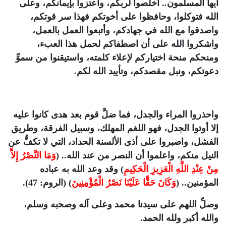
أيها المسلمون.. أخلصوا لربكم، واعتزوا بإيمانكم، وعلى
الله فتوكلوا، وحافظوا على أخوتكم فهذا سر قوتكم،
واصدقوا مع الله في جهادكم، وأتبعوا العمل بالعمل،
واشكروا الله على أن اصطفاكم لحمل هذا العبء،
ومنحكم منحة اختياركم لإعلاء كلمته، واستيقنوا من سموِّ
دعوتكم، ونبل مقصدكم، وتأييد الله لكم.
واحذروا المراء والجدل، فما ضلَّ قوم بعد هدى كانوا عليه
إلا أوتوا الجدل، فهو اللغم المهلك، وسبيل الفرقة، وطريق
الفشل، واصبروا على أذى الألسنة الحداد، التي لا تكفُّ عن
النيل منكم، واعلموا أن النصر من عند الله.. (
وَمَا النَّصْرُ إِلاَّ
مِنْ عِنْدِ اللَّهِ الْعَزِيزِ الْحَكِيمِ
) وقد وعد الله به عباده
المؤمنين.. (
وَكَانَ حَقًّا عَلَيْنَا نَصْرُ الْمُؤْمِنِينَ
) (الروم: 47).
وصلِّ اللهم على سيدنا محمد وعلى آله وصحبه وسلم،
والله أكبر ولله الحمد.