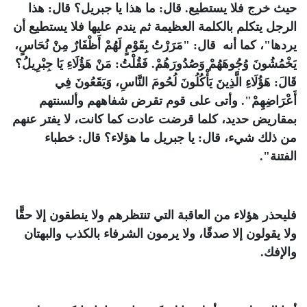
حيث خرج فلا يستطيع. قال: ما هذا يا جبريل؟ قال: هذا
الرجل يتكلم بالكلمة العظيمة ثم يندم عليها فلا يستطيع أن
يردها"، كما أنه قال: "مَرَرْتُ بِقَوْمٍ لَهُمْ أَظْفَارٌ مِنْ نُحَاسٍ،
يَخْمُشُونَ وُجُوهَهُمْ وَصُدُورَهُمْ. فَقُلْتُ: مَنْ هَؤُلَاءِ يَا جِبْرِيلُ؟
قَالَ: هَؤُلَاءِ الَّذِينَ يَأْكُلُونَ لُحُومَ النَّاسِ، وَيَقَعُونَ فِي
أَعْرَاضِهِمْ". وأتى على قوم تقرض شفاههم وألسنتهم
بمقاريض حديد، كلما قرضت عادت كما كانت، لا يفتر عنهم
من ذلك شيء، قال: يا جبريل ما هؤلاء؟ قال: خطباء
الفتنة".
فليحذر هؤلاء من العاقبة التي تنتظرهم ولا ينطقون إلا حقًّا
ولا يقولون إلا صدقًا، ولا يرمون الشرفاء بالكذب والبهتان
والإفك.