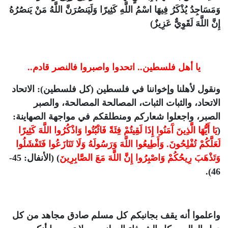
وَمَسَاجِدُ يُذْكَرُ فِيهَا اسْمُ اللَّهِ كَثِيرًا وَلَيَنصُرَنَّ اللَّهُ مَنْ يَنصُرُهُ
إِنَّ اللَّهَ لَقَوِيٌّ عَزِيزٌ)
يا أهل فلسطين.. اتحدوا واصبروا فالنصر قادم..
ونقول لأهلنا وإخواننا في فلسطين (كل فلسطين): الاتحاد
الاتحاد، والثبات الثبات، المصالحة المصالحة، والصبر
الصبر، واجعلوا شعاركم ومنطلقكم في مواجهة الصهاينة:
(
يَا أَيُّهَا الَّذِينَ آَمَنُوا إِذَا لَقِيتُمْ فِئَةً فَاثْبُتُوا وَاذْكُرُوا اللَّهَ كَثِيرًا
لَعَلَّكُمْ تُفْلِحُونَ. وَأَطِيعُوا اللَّهَ وَرَسُولَهُ وَلَا تَنَازَعُوا فَتَفْشَلُوا
وَتَذْهَبَ رِيحُكُمْ وَاصْبِرُوا إِنَّ اللَّهَ مَعَ الصَّابِرِينَ
) (الأنفال: 45-
46).
واعلموا أنه يقف بجانبكم كل مسلم صادق مجاهد من كل