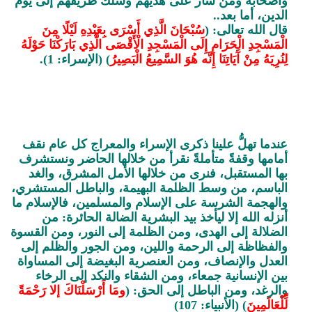
وأصحابه ومن سار على هديهم وسلك طريقهم إلى يوم
الدين، أما بعد..
قال الله تعالى: (
سُبْحَانَ الَّذِي أَسْرَى بِعَبْدِهِ لَيْلًا مِنَ
الْمَسْجِدِ الْحَرَامِ إِلَى الْمَسْجِدِ الْأَقْصَى الَّذِي بَارَكْنَا حَوْلَهُ
لِنُرِيَهُ مِنْ آَيَاتِنَا إِنَّه هُوَ السَّمِيعُ الْبَصِيرُ
) (الإسراء: 1).
عندما تهلُّ علينا ذكرى الإسراء والمعراج كل عام نقف
أمامها وقفةً متأملةً نقرأ من خلالها الحاضر ونستشرف
بها المستقبل، فنرى من خلالها الأمل المشرق، والغد
الباسم، من وسط الظلمة البهيمة، والباطل المستشري،
والهجمة الشرسة على الإسلام والمسلمين، فالإسلام ما
أنزله الله إلا ليأخذ بيد البشرية الضالة الحائرة: من
الضلالة إلى الهدى، ومن الظلمة إلى النور، ومن القسوة
والفظاظة إلى الرحمة واللين، ومن الجور والظلم إلى
العدل والإنصاف، ومن العنصرية البغيضة إلى المساواة
بين الإنسانية جمعاء، ومن الشقاء والنكد إلى الرخاء
والرغد، ومن الباطل إلى الحق: (
ومَا أَرْسَلْنَاكَ إلا رَحْمَةً
لِّلْعَالَمِينَ
) (الأنبياء: 107)