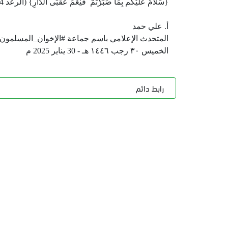
{سَلَامٌ عَلَيْكُم بِمَا صَبَرْتُمْ فَنِعْمَ عُقْبَى الدَّارِ} (الرعد 24).
أ. علي حمد
المتحدث الإعلامي باسم جماعة #الإخوان_المسلمون
الخميس ٣٠ رجب ١٤٤٦ هـ - 30 يناير 2025 م
رابط دائم