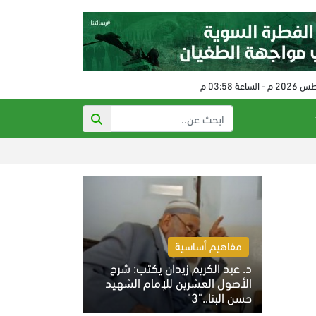
رفع عقوبات عن إي
مفاهيم أساسية
د. عبد الكريم زيدان يكتب: شرح
الأصول العشرين للإمام الشهيد
حسن البنا.."3"