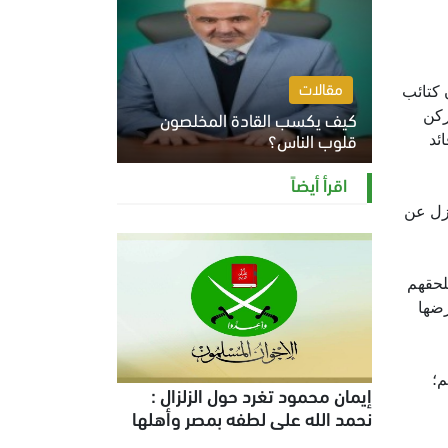
مقالات
 كتائب
كيف يكسب القادة المخلصون
ركن
قلوب الناس؟
ئد
الثلاثاء 4 أغسطس 2026 12:27 م
اقرأ أيضاً
ازل عن
لحقهم
رضها
م؛
إيمان محمود تغرد حول الزلزال :
نحمد الله على لطفه بمصر وأهلها