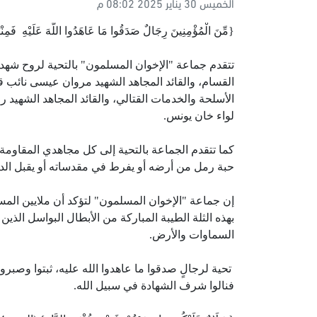
الخميس 30 يناير 2025 08:02 م
{مِّنَ الْمُؤْمِنِينَ رِجَالٌ صَدَقُوا مَا عَاهَدُوا اللَّهَ عَلَيْهِ فَمِنْه
تتقدم جماعة "الإخوان المسلمون" بالتحية لروح شهداء
القسام، والقائد المجاهد الشهيد مروان عيسى نائب قا
الأسلحة والخدمات القتالي، والقائد المجاهد الشهيد را
لواء خان يونس.
كما تتقدم الجماعة بالتحية إلى كل مجاهدي المقاومة
حبة رمل من أرضه أو يفرط في مقدساته أو يقبل الدني
إن جماعة "الإخوان المسلمون" لتؤكد أن ملايين الم
بهذه الثلة الطيبة المباركة من الأبطال البواسل الذي
السماوات والأرض.
تحية لرجالٍ صدقوا ما عاهدوا الله عليه، ثبتوا وصبرو
فنالوا شرف الشهادة في سبيل الله.