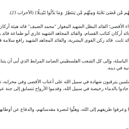
ُم مَّن قَضَىٰ نَحْبَهُ وَمِنْهُم مَّن يَنتَظِرُ وَمَا بَدَّلُوا تَبْدِيلًا} (الأحزاب 23).
 الأقصى؛ القائد البطل الشهيد المغوار "محمد الضيف" قائد هيئة أركان
ئد أركان كتائب القسام، والقائد المجاهد الشهيد غازي أبو طماعة قائد 
ئد ثابت قائد ركن القوى البشرية، والقائد المجاهد الشهيد رافع سلامة قا
 الباسلة، وإلى كل الشعب الفلسطيني الصامد المرابط الذي أبى أن يتن
ة في دينه.
سلمين يترقبون شهادة في سبيل الله على أعتاب الأقصى وفي محرابه، ت
ن جادوا بالدماء رخيصة في سبيل الله، وقدموا الأرواح تتسابق إلى جنة ع
ا وعرفوا طريقهم إلى الله، وهبُّوا لنصرة مقدساتهم، والدفاع عن أوطانه