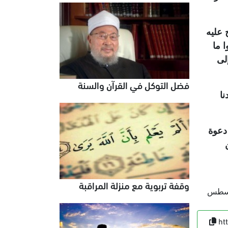
 عليه
 ما
لى
فضل التوكل في القرآن والسنة
نا
 دعوة
وقفة تربوية مع منزلة المراقبة
 أكتوبر 2006 نقلا عن مجلة (الإخوان المسلمون) في 19 رمضان 1368هـ = 19 أغسطس
ht