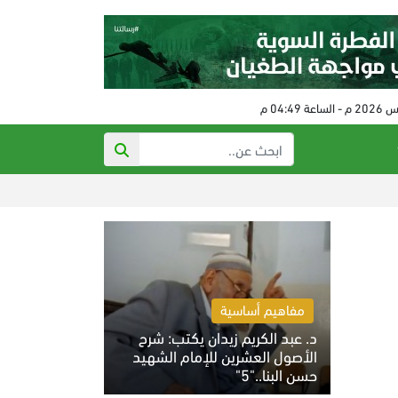
العدو الصهيوني
مفاهيم أساسية
د. عبد الكريم زيدان يكتب: شرح
الأصول العشرين للإمام الشهيد
حسن البنا.."5"