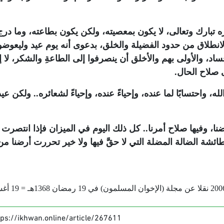
تبارك وتعالى، لا يكون بمعصيته، ولكن يكون بطاعته، وما درج
انطلاق من حدود الفضيلة والخلق، بدعوى أنه يوم عيد وليعوضوا
، والأولى بهم والأخلق أن ينصرفوا إلى الطاعةِ والشكر، لا إ
ى صلاح الحال.
ه، واحتسابًا لما عنده، وإحياءً عنده، وإحياءً لشعائره.. ولكن عيد
رضنا، وفيها صلاح أمرنا.. كل ذلك اليوم في الميزان فإذا انتصرت
ئشة الضالة المضلة التي لا حقَّ فيها ولا خير تحررت أرضنا من
* سبق نشره في "إخوان أون لاين" بتاريخ 22
tps://ikhwan.online/article/267611