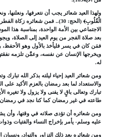
ولهذا العيد شعائر يجب أن نتعرفها، ونعلنها، ونحافظ عليه
الْقُلُوبِ﴾ (الحج: 30).. فمن شعائر
الاجتماعي بين الأمة الواحدة، بمناسبة هذا المو
بعد صلاة الفجر من يوم العيد إلى الصلاة، ويجوز
فمَن كان في يسر فليأخذ بالأول وهو الأحفظ، 
ويخرجها الإنسان عن نفسه، وعمَّن تلزمه نفقته
له.
ومن شعائر العيد إحياء ليلته بذكر الله تبارك 
والاستعداد لما بعد رمضان بالعزم الأكيد على ال
تبارك وتعالى باقٍ لا يفنى ولا يزول ولا تغيره ال
طاعته في غير رمضان كما كنا نجد في رمضان.
ومن شعائره أن تؤدى صلاته في وقتها، وأن يش
عليه وسلم- يأمر بإخراج النساء والفتيات وذوا
ومن شعائره بعد ذلك التزاور والتواد، ونسيان ا