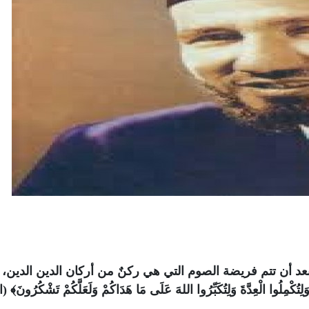
عد أن تتم فريضة الصوم التي هي ركنٌ من أركان الدين الدين،
عِدَّةَ وَلِتُكَبِّرُوا اللهَ عَلَى مَا هَدَاكُمْ وَلَعَلَّكُمْ تَشْكُرُونَ﴾ (