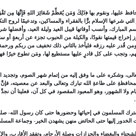
ا، ونقوم بها ﴿ذَلِكَ وَمَن يُعَظِّمْ شَعَائِرَ اللهِ فَإِنَّهَا مِن تَقْ
ه زكاة الفطر التي شرعها الإسلام برًّا بالفقراء والمساكين، وتدعيمًا لروح ال
سم المبارك، وأنسب أوقاتها قيبل العيد وليلة العيد، وأفضلها شرع
 إخراج قيمتها نقودًا، والكيلة من الحبوب تجزء عن أربعةٍ أو ست
ومن قُدر عليه رزقه فليأخذ بالثاني ذلك تخفيف من ربكم ورحمة
م، وتجب على كل قادرٍ عليها مستطيع لها، ومَن تطوع خيرًا فه
وتعالى، وشكره على ما وفق إليه من إتمام شهر الصوم، وتجديد ال
محافظةِ على طاعةِ الله تبارك وتعالى والبعد عن معصيته، فإنَّ ا
أيام ولا الشهور، وهو المعبود المقصود في كل آن، فعلينا أن نجدَّ
ترك المسلمون في إحيائها وحضورها حتى كان رسول الله- صلى
ت الخدور إليها حتى الحائض منهن يشهدن الخير- وجماعة المسلم
لشحناء والبغضاء والحزازات وصلة الأرحام، وتفقد الأقارب، والإك