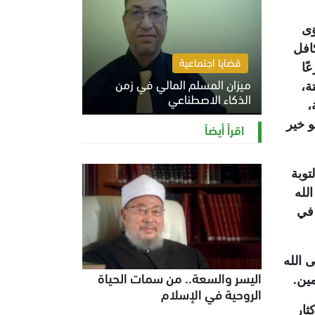
وَى
تكافل
قضايا اجتماعية
ًا
ميزان المسلم المالي في زمن
ة،
الذكاء الاصطناعي
،
السبت 8 أغسطس 2026 11:21 ص
و خير
اقرأ أيضاً
توبة
لله
 في
 الله
اليسر والسعة.. من سمات الحياة
ين.
الروحية في الإسلام
ثار