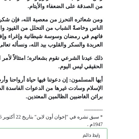
من الصدقة على الضعفاء والأيتام.
ومن شعائره التحرز من معصية الله، فإن شكره 
الناس وخاصةً الشباب من التحلل من القيود وال
فاتهم في رمضان وسوسة شيطانية وإغراء وإفساد
العربدة والسكر والقلوب بيد الله، ونسأله تعال
ذلك عيدنا الشرعي نقوم بشعائره؛ امتثالاً لأمر الل
الحقيقي ليس اليوم.
أيها المسلمون: إن دعوتنا فيها حياة أرواحنا وأ
الإسلام وسادت غيرها من الدعوات الفاسدة الطا
براثن الغاضبين الظالمين المعتدين.
------------
1947م .
رابط دائم