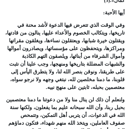
كمال».(5)
أيها الأحبة:
وفي الوقت الذي تتعرض فيها الدعوة لأشد محنة في
تاريخها، ويتكالب الخصوم والأعداء عليها، ينالون من قادتها،
ويقتلون خيرة شبابها، ويعتقلون نساءها، ويغلقون مقراتها
ومراكزها، ويتحفظون على مؤسساتها، ويصادرون أموالها
وأموال الشرفاء من أبنائها، ويلصقون التهم الكاذبة
والشبهات المضللة بتاريخها ومنهجها، وجب علينا أن نثبت
على طريقنا، ونوقن بنصر الله لنا، ولا يتطرق اليأس إلى
قلوبنا، ما دمنا مخلصين لله، نبتغي وجهه ولا نرجو سواه،
معتصمين بحبله، ثابتين على منهج نبيه.
ولنعلم أن ذلك لن ينال منا ولا من دعوتنا ما دمنا معتصمين
بحبل ربنا، وأن الله سبحانه عليم بما يفعلون، ولكنها سنة
الله في الدعوات، أن يتربى أهل التمكين، وتتمحص
صفوف العاملين، ويتخذ الله منهم شهداء، فتكون دماؤهم