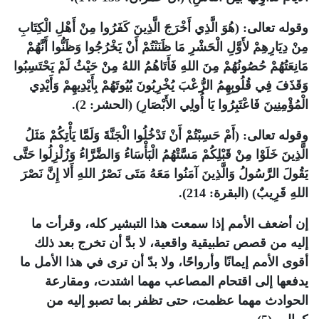
وقوله تعالى: (هُوَ الَّذِي أَخْرَجَ الَّذِينَ كَفَرُوا مِنْ أَهْلِ الْكِتَابِ
مِنْ دِيَارِهِمْ لأَوَّلِ الْحَشْرِ مَا ظَنَنْتُمْ أَنْ يَخْرُجُوا وَظَنُّوا أَنَّهُمْ
مَانِعَتُهُمْ حُصُونُهُمْ مِنَ اللهِ فَأَتَاهُمُ اللهُ مِنْ حَيْثُ لَمْ يَحْتَسِبُوا
وَقَذَفَ فِي قُلُوبِهِمُ الرُّعْبَ يُخْرِبُونَ بُيُوتَهُمْ بِأَيْدِيهِمْ وَأَيْدِي
الْمُؤْمِنِينَ فَاعْتَبِرُوا يَا أُولِي الأَبْصَارِ) (الحشر: 2).
وقوله تعالى: (أَمْ حَسِبْتُمْ أَنْ تَدْخُلُوا الْجَنَّةَ وَلَمَّا يَأْتِكُمْ مَثَلُ
الَّذِينَ خَلَوْا مِنْ قَبْلِكُمْ مَسَّتْهُمُ الْبَأْسَاءُ وَالضَّرَّاءُ وَزُلْزِلُوا حَتَّى
يَقُولَ الرَّسُولُ وَالَّذِينَ آمَنُوا مَعَهُ مَتَى نَصْرُ اللهِ أَلا إِنَّ نَصْرَ
اللهِ قَرِيبٌ) (البقرة: 214).
إن أضعف الأمم إذا سمعت هذا التبشير كله، وقرأت ما
إليه من قصص تطبيقية واقعية، لا بدَّ أن تخرج بعد ذلك
أقوى الأمم إيمانًا وأرواحًا، ولا بدّ أن ترى في هذا الأمل ما
يدفعها إلى اقتحام المصاعب مهما اشتدت، ومقارعة
الحوادث مهما عظمت، حتى تظفر بما تصبو إليه من