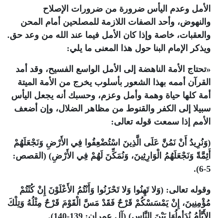
الأمل وعدم اليأس ضرورة من ضرورات الإصلاح
والنهوض، وأحد الصفات اللازمة للمصلحين أمام المحن
والعقبات، خاصة وإذا كان الأمل فيما عند الله من وعد حق.
ويذكر الإمام البنا حول هذا المعنى ما يلي:
«تحتاج الأمة الناهضة إلى الأمل الواسع الفسيح، وقد أمد
القرآن أممه بهذا الشعور بأسلوب يخرج من الأمة الميتة
أمة كلها حياة وهمة وأمل وعزم، وحسبك أنه يجعل اليأس
سبيلا إلى الكفر والقنوط من مظاهر الضلال، وإن أضعف
الأمم إذا سمعت قوله تعالى:
(وَنُرِيدُ أَنْ نَمُنَّ عَلَى الَّذِينَ اسْتُضْعِفُوا فِي الأَرْضِ وَنَجْعَلَهُمْ
أَئِمَّةً وَنَجْعَلَهُمُ الْوَارِثِينَ، وَنُمَكِّنَ لَهُمْ فِي الأَرْضِ) (القصص:
5-6).
وقوله تعالى: (وَلا تَهِنُوا وَلا تَحْزَنُوا وَأَنْتُمُ الأَعْلَوْنَ إِنْ كُنْتُمْ
مُؤْمِنِينَ، إِنْ يَمْسَسْكُمْ قَرْحٌ فَقَدْ مَسَّ الْقَوْمَ قَرْحٌ مِثْلُهُ وَتِلْكَ
الأَيَّأمُ نُدَأوِلُهَا بَيْنَ النَّاسِ) (آل عمران: 139-140).