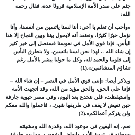
جثم على صدر الأمة الإسلامية قرونًا عدة، فقال رحمه
الله:
«وأحب أن تعلم يا أخي: أننا لسنا يائسين من أنفسنا، وأنا
نؤمل خيرًا كثيرًا، ونعتقد أنه لايحول بيننا وبين النجاح إلا هذا
اليأس، فإذا قوي الأمل في نفوسنا فسنصل إلى خير كثير –
إن شاء الله -، لهذا نحن لسنا يائسين، ولا يتطرق اليأس
إلى قلوبنا والحمد لله، وكل ما حولنا يبشر بالأمل رغم
تشاؤم المتشائمين».(1)
ويذكر أيضا: «إننى قوي الأمل في النصر – إن شاء الله –
فإننا على الحق، والحق مؤيد من الله، وقد اتجهت الأمة
واستيقظت، فلن ننخدع بعد اليوم، وفي مصر حيوية جارفة
حين تفيض لا يقف في طريقها شيئ. ، فاعملوا والله معكم
ولن يتركم أعمالكم».(2)
نعم، إنه اليقين في موعود الله، وقدرة الله ومشيئته
سبحانه في تربية الأمم وإنهاض الشعوب، وما بين طرفة