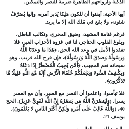
الذكية وأرواحهم الطاهرة ضريبة للنصر والتمكين.
أيها الأحبة: أيقنوا أن للكون مَلِكا يُدَبر أمره، وإلها يُصَرّفُ
شئونه، ولا يقع في مُلك الله إلا ما يريد.
فرغم قتامة المشهد، وضيق المخرج، وتكالب الباطل،
وبلوغ القلوب الحناجر، لنا في غزوة الأحزاب العبر، فلا
تفقدوا الأمل في وعد الله الحق، ﴿هَذَا مَا وَعَدَنَا اللَّهُ
وَرَسُولُهُ وَصَدَقَ اللَّهُ وَرَسُولُهُ﴾، فإن فرج الله قريب، وهو
سبحانه نعم المجيب، ﴿أَمَّن يُجِيبُ الْمُضْطَرَّ إِذَا دَعَاهُ
وَيَكْشِفُ السُّوءَ وَيَجْعَلُكُمْ خُلَفَاءَ الْأَرْضِ أَإِلَهٌ مَّعَ اللَّهِ قَلِيلًا مَّا
تَذَكَّرُون﴾.
فلا تيأسوا، واعلموا أن النصر مع الصبر، وأن مع العسر
يسرا. (وَلَيَنصُرَنَّ اللَّهُ مَن يَنصُرُهُ إِنَّ اللَّهَ لَقَوِيٌّ عَزِيزٌ). الحج
40، (وَاللَّهُ غَالِبٌ عَلَى أَمْرِهِ وَلَكِنَّ أَكْثَرَ النَّاسِ لا يَعْلَمُونَ).
يوسف 21.