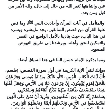
عين وانتباهتها يُغير الله من حال إلى حال، ولله الأمر من
قبل ومن بعد.
والمتأمل في آيات القرآن وأحاديث النبي ﷺ، وما قص
علينا القرآن من قصص السابقين، يجد مايبشره ويسره
في هذا الباب، حيث ينادينا بالأمل الواسع في النصر
والتمكين للحق وأهله، ويرشدنا إلى طريق النهوض
الصحيح.
ومما يذكره الإمام حسن البنا في هذا السياق أيضا:
«وإنك لتقرأ الآية الكريمة في أول سورة القصص: (طسم،
تِلْكَ آيَاتُ الْكِتَابِ الْمُبِينِ، نَتْلُو عَلَيْكَ مِنْ نَبَأِ مُوسَى وَفِرْعَوْنَ
بِالْحَقِّ لِقَوْمٍ يُؤْمِنُونَ، إِنَّ فِرْعَوْنَ عَلا فِي الأَرْضِ وَجَعَلَ أَهْلَهَا
شِيَعًا يَسْتَضْعِفُ طَائِفَةً مِنْهُمْ يُذَبِّحُ أَبْنَاءَهُمْ وَيَسْتَحْيِي
نِسَاءَهُمْ إِنَّهُ كَانَ مِنَ الْمُفْسِدِينَ، وَنُرِيدُ أَنْ نَمُنَّ عَلَى الَّذِينَ
اسْتُضْعِفُوا فِي الأَرْضِ وَنَجْعَلَهُمْ أَئِمَّةً وَنَجْعَلَهُمُ الْوَارِثِينَ،