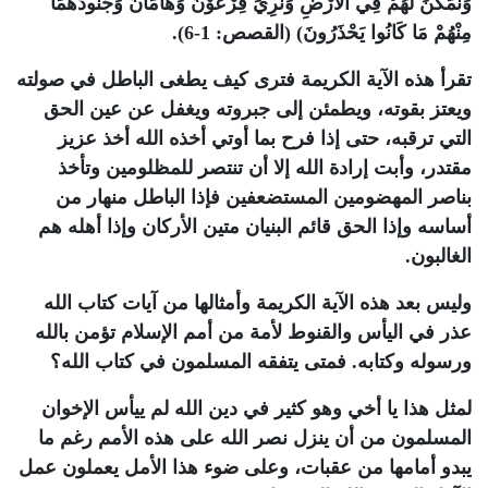
وَنُمَكِّنَ لَهُمْ فِي الأَرْضِ وَنُرِيَ فِرْعَوْنَ وَهَأمَانَ وَجُنُودَهُمَا
مِنْهُمْ مَا كَانُوا يَحْذَرُونَ) (القصص: 1-6).
تقرأ هذه الآية الكريمة فترى كيف يطغى الباطل في صولته
ويعتز بقوته، ويطمئن إلى جبروته ويغفل عن عين الحق
التي ترقبه، حتى إذا فرح بما أوتي أخذه الله أخذ عزيز
مقتدر، وأبت إرادة الله إلا أن تنتصر للمظلومين وتأخذ
بناصر المهضومين المستضعفين فإذا الباطل منهار من
أساسه وإذا الحق قائم البنيان متين الأركان وإذا أهله هم
الغالبون.
وليس بعد هذه الآية الكريمة وأمثالها من آيات كتاب الله
عذر في اليأس والقنوط لأمة من أمم الإسلام تؤمن بالله
ورسوله وكتابه. فمتى يتفقه المسلمون في كتاب الله؟
لمثل هذا يا أخي وهو كثير في دين الله لم ييأس الإخوان
المسلمون من أن ينزل نصر الله على هذه الأمم رغم ما
يبدو أمامها من عقبات، وعلى ضوء هذا الأمل يعملون عمل