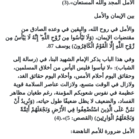
الآمل المجد والله المستعان».(3)
بين الإيمان والأمل
والأمل في روح الله، واليقين في وعده الصادق من
مقتضيات الإيمان، (وَلَا تَيْأَسُوا مِن رَّوْحِ اللَّهِ ۖ إِنَّهُ لَا يَيْأَسُ مِن
رَّوْحِ اللَّهِ إِلَّا الْقَوْمُ الْكَافِرُونَ) يوسف 87.
وفي هذا الباب يذكر الإمام الشهيد البنا، في (رسالة إلى
الشباب): «لا تيأسوا فليس اليأس من أخلاق المسلمين،
وحقائق اليوم أحلام الأمس، وأحلام اليوم حقائق الغد،
ولازال في الوقت متسع، ولازالت عناصر السلامة قوية
عظيمة في نفوس شعوبكم المؤمنة، رغم طغيان مظاهر
الفساد، والضعيف لا يظل ضعيفًا طول حياته، (وَنُرِيدُ أَنْ
نَمُنَّ عَلَى الَّذِينَ اسْتُضْعِفُوا فِي الأَرْضِ وَنَجْعَلَهُمْ أَئِمَّةً
وَنَجْعَلَهُمُ الْوَارِثِينَ) (القصص: 5)».(4)
الأمل ضرورة للأمم الناهضة: