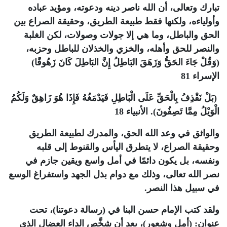
تبارك وتعالى، أن الله ناصر دينه ودعوته، ومؤيد عباده
وأولياءه، ولكنها فقط طبيعة الطريق، وحقيقة الصراع بين
الحق والباطل، وما هي إلا جولات وصولات، لكن الغلبة
والنصر للحق وأهله، والخزي والخذلان للباطل وحزبه،
(وَقُلْ جَاءَ الحَقُّ وَزَهَقَ البَاطِلُ إِنَّ البَاطِلَ كَانَ زَهُوقًا)
الإسراء 81
(بَلْ نَقْذِفُ بِالْحَقِّ عَلَى الْبَاطِلِ فَيَدْمَغُهُ فَإِذَا هُوَ زَاهِقٌ وَلَكُمُ
الْوَيْلُ مِمَّا تَصِفُونَ). الأنبياء 18
والواثق في وعد الله الحق، والمدرك لطبيعة الطريق
وحقيقة الصراع، لا يتطرق اليأس والقنوط إلى قلبه
ونفسه، بل يكون دائمًا في أمل واسع ويقين جازم في
نصر الله تعالى، وذلك مع دوام بذل الجهد واستفراغ الوسع
في سبيل هذا النصر.
ولقد كتب الإمام حسن البنا في (رسالة دعوتنا)، تحت
عنوان: (أمل وشعور)، بعد أن شخَّص الداء العضال الذي