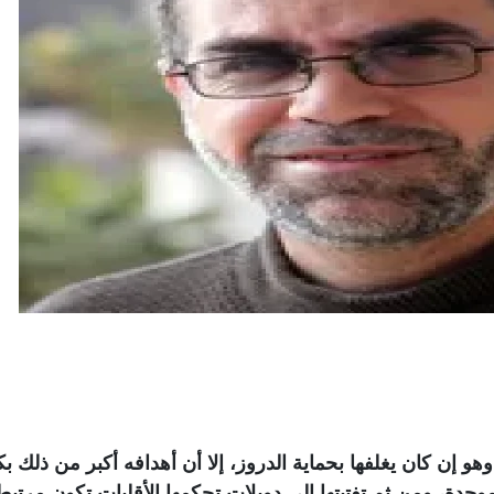
هو إن كان يغلفها بحماية الدروز، إلا أن أهدافه أكبر من ذلك بك
دة، ومن ثم تفتيتها إلى دويلات تحكمها الأقليات تكون مرتبط