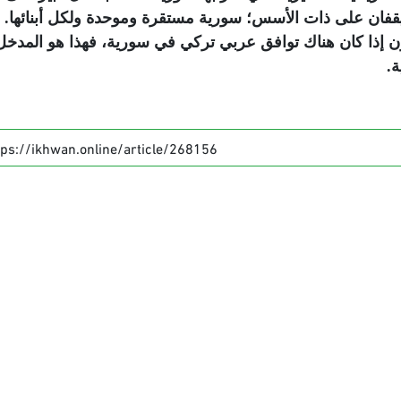
قفان على ذات الأسس؛ سورية مستقرة وموحدة ولكل أبنائها. و
 إذا كان هناك توافق عربي تركي في سورية، فهذا هو المدخل
.
tps://ikhwan.online/article/268156