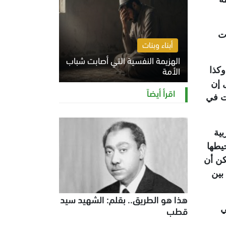
ت
أبناء وبنات
الهزيمة النفسية التي أصابت شباب
الأمة
وكذا
 إن
الخميس 6 أغسطس 2026 11:12 ص
اقرأ أيضاً
نت في
ية
يطها
كن أن
بين
هذا هو الطريق.. بقلم: الشهيد سيد
قطب
ي