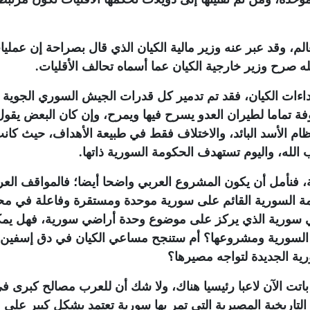
، وقد عبر عنه وزير مالية الكيان الذي قال بصراحة إن عمليا
بله صرح وزير خارجية الكيان عما أسماه تحالف الأقليات.
ءات الكيان، فقد تم تدمير كل قدرات الجيش السوري الجوية 
ة تماما لطيران العدو يسرح فيها ويمرح، وإن كان البعض يقول
ظام الأسد البائد، والاختلاف فقط في طبيعة الأهداف، حيث كا
لله، واليوم تستهدف الحكومة السورية ذاتها.
 فنأمل أن يكون المشروع العربي واضحا أيضا؛ فالمواقف العرب
ة السورية القائم على سورية موحدة ومستقرة وفاعلة في مح
في سورية الذي يركز على موضوع وحدة أراضي سورية، فهل يم
مة السورية ومشروعها؟ أم ستنجح مساعي الكيان في دق إسفين 
ية الجديدة لتواجه مصيرها؟
باتت الآن لاعبا رئيسيا هناك، ولا شك أن للعرب مصالح كبرى ف
لتاريخية المصيرية التي تمر بها سورية تعتمد بشكل كبير على