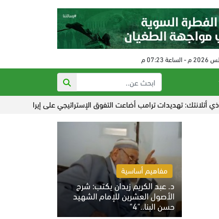
: تهديدات ترامب أضاعت التفوق الإستراتيجي على إيران
عدوان صهيوني
مفاهيم أساسية
د. عبد الكريم زيدان يكتب: شرح
الأصول العشرين للإمام الشهيد
حسن البنا.."4"